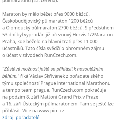
půlmaratonu (23. června).
Maraton by mělo běžet přes 9000 běžců,
Českobudějovický půlmaraton 1200 běžců
a Olomoucký půlmaraton 2700 běžců. S předstihem
53 dní byl vyprodán již březnový Hervis 1/2Maraton
Praha, kde běželo na hlavní trati přes 11 000
účastníků. Tato čísla svědčí o ohromném zájmu
o účast v závodech RunCzech.com.
"Zůstává možnost ještě se přihlásit k nesoutěžním
" říká Václav Skřivánek z pořadatelského
běhům,
týmu společností Prague International Marathonu
a tempo team prague. RunCzech.com pokračuje
na podzim 8. září Mattoni Grand Prix v Praze
a 16. září Ústeckým půlmaratonem. Tam se ještě lze
přihlásit. Více na www.pim.cz
zdroj: pořadatelé