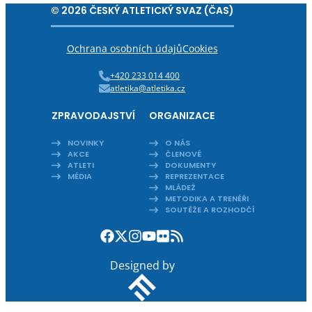
© 2026 ČESKÝ ATLETICKÝ SVAZ (ČAS)
Ochrana osobních údajů
Cookies
+420 233 014 400
atletika@atletika.cz
ZPRAVODAJSTVÍ
ORGANIZACE
NOVINKY
O NÁS
AKCE
ČLENOVÉ
ATLETI
DOKUMENTY
MÉDIA
REPREZENTACE
MLÁDEŽ
METODIKA A TRENÉŘI
SOUTĚŽE A ROZHODČÍ
Designed by