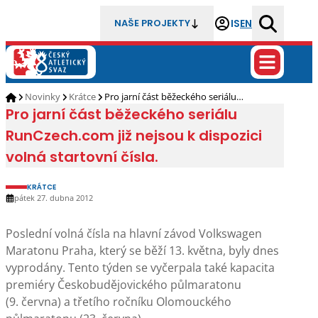
IS
EN
NAŠE PROJEKTY
Novinky
Krátce
Pro jarní část běžeckého seriálu…
Pro jarní část běžeckého seriálu
RunCzech.com již nejsou k dispozici
volná startovní čísla.
KRÁTCE
pátek 27. dubna 2012
Poslední volná čísla na hlavní závod Volkswagen
Maratonu Praha, který se běží 13. května, byly dnes
vyprodány. Tento týden se vyčerpala také kapacita
premiéry Českobudějovického půlmaratonu
(9. června) a třetího ročníku Olomouckého