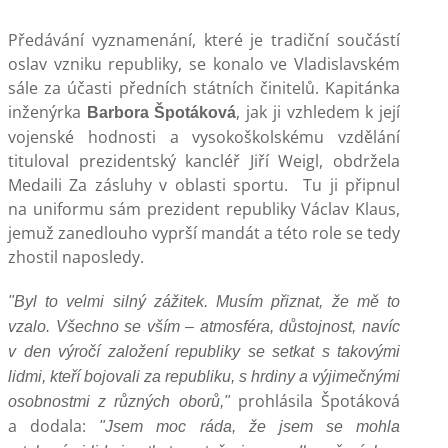
Předávání vyznamenání, které je tradiční součástí
oslav vzniku republiky, se konalo ve Vladislavském
sále za účasti předních státních činitelů. Kapitánka
inženýrka
, jak ji vzhledem k její
Barbora Špotáková
vojenské hodnosti a vysokoškolskému vzdělání
tituloval prezidentský kancléř Jiří Weigl, obdržela
Medaili Za zásluhy v oblasti sportu. Tu ji připnul
na uniformu sám prezident republiky Václav Klaus,
jemuž zanedlouho vyprší mandát a této role se tedy
zhostil naposledy.
"Byl to velmi silný zážitek. Musím přiznat, že mě to
vzalo. Všechno se vším – atmosféra, důstojnost, navíc
v den výročí založení republiky se setkat s takovými
lidmi, kteří bojovali za republiku, s hrdiny a výjimečnými
prohlásila Špotáková
osobnostmi z různých oborů,"
a dodala:
"Jsem moc ráda, že jsem se mohla