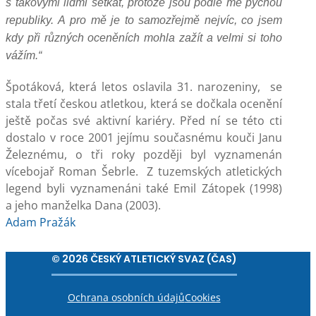
s takovými lidmi setkat, protože jsou podle mě pýchou
republiky. A pro mě je to samozřejmě nejvíc, co jsem
kdy při různých oceněních mohla zažít a velmi si toho
vážím.“
Špotáková, která letos oslavila 31. narozeniny, se
stala třetí českou atletkou, která se dočkala ocenění
ještě počas své aktivní kariéry. Před ní se této cti
dostalo v roce 2001 jejímu současnému kouči Janu
Železnému, o tři roky později byl vyznamenán
vícebojař Roman Šebrle. Z tuzemských atletických
legend byli vyznamenáni také Emil Zátopek (1998)
a jeho manželka Dana (2003).
Adam Pražák
© 2026 ČESKÝ ATLETICKÝ SVAZ (ČAS)
Ochrana osobních údajů
Cookies