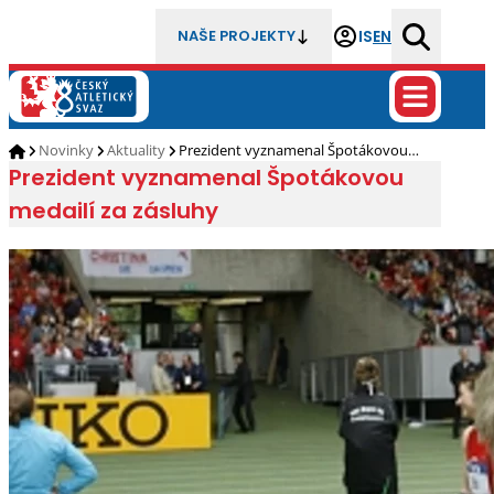
IS
EN
NAŠE PROJEKTY
Novinky
Aktuality
Prezident vyznamenal Špotákovou…
Prezident vyznamenal Špotákovou
medailí za zásluhy