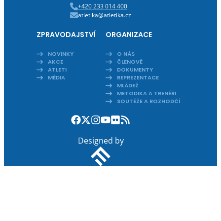
+420 233 014 400
atletika@atletika.cz
ZPRAVODAJSTVÍ
ORGANIZACE
NOVINKY
O NÁS
AKCE
ČLENOVÉ
ATLETI
DOKUMENTY
MÉDIA
REPREZENTACE
MLÁDEŽ
METODIKA A TRENÉŘI
SOUTĚŽE A ROZHODČÍ
Designed by