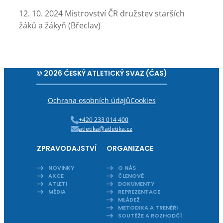
12. 10. 2024 Mistrovství ČR družstev starších
žáků a žákyň (Břeclav)
© 2026 ČESKÝ ATLETICKÝ SVAZ (ČAS)
Ochrana osobních údajů
Cookies
+420 233 014 400
atletika@atletika.cz
ZPRAVODAJSTVÍ
ORGANIZACE
NOVINKY
O NÁS
AKCE
ČLENOVÉ
ATLETI
DOKUMENTY
MÉDIA
REPREZENTACE
MLÁDEŽ
METODIKA A TRENÉŘI
SOUTĚŽE A ROZHODČÍ