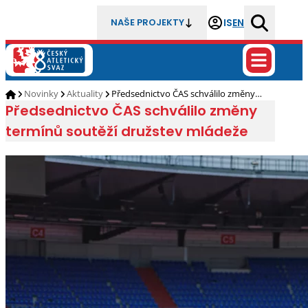
IS
EN
NAŠE PROJEKTY
Novinky
Aktuality
Předsednictvo ČAS schválilo změny…
Předsednictvo ČAS schválilo změny
termínů soutěží družstev mládeže