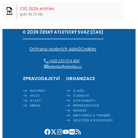
CIG 2026-entries
(pdf, 40.72 kB)
© 2026 ČESKÝ ATLETICKÝ SVAZ (ČAS)
Ochrana osobních údajů
Cookies
+420 233 014 400
atletika@atletika.cz
ZPRAVODAJSTVÍ
ORGANIZACE
NOVINKY
O NÁS
AKCE
ČLENOVÉ
ATLETI
DOKUMENTY
MÉDIA
REPREZENTACE
MLÁDEŽ
METODIKA A TRENÉŘI
SOUTĚŽE A ROZHODČÍ