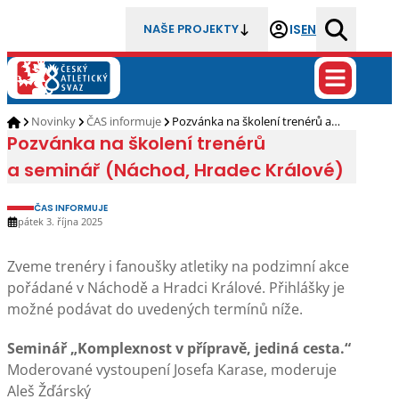
IS
EN
NAŠE PROJEKTY
Novinky
ČAS informuje
Pozvánka na školení trenérů a…
Pozvánka na školení trenérů
a seminář (Náchod, Hradec Králové)
ČAS INFORMUJE
pátek 3. října 2025
Zveme trenéry i fanoušky atletiky na podzimní akce
pořádané v Náchodě a Hradci Králové. Přihlášky je
možné podávat do uvedených termínů níže.
Seminář „Komplexnost v přípravě, jediná cesta.“
Moderované vystoupení Josefa Karase, moderuje
Aleš Žďárský