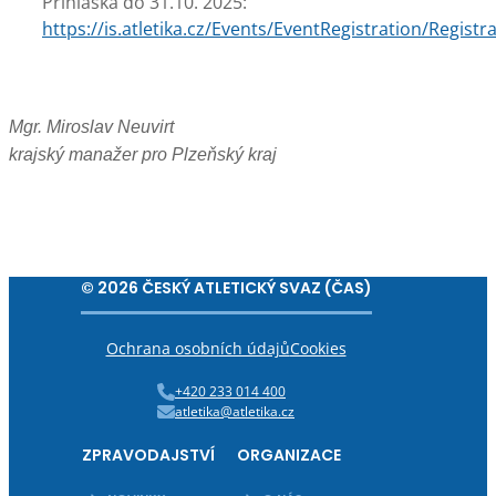
Přihláška do 31.10. 2025:
https://is.atletika.cz/Events/EventRegistration/Registr
Mgr. Miroslav Neuvirt
krajský manažer pro Plzeňský kraj
© 2026 ČESKÝ ATLETICKÝ SVAZ (ČAS)
Ochrana osobních údajů
Cookies
+420 233 014 400
atletika@atletika.cz
ZPRAVODAJSTVÍ
ORGANIZACE