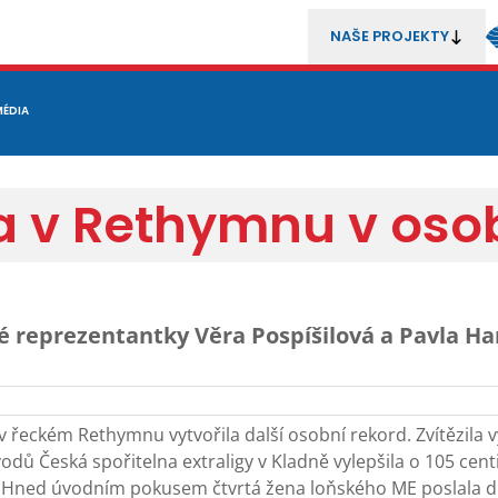
NAŠE PROJEKTY
REZENTACE
MÉDIA
MLÁDEŽ
METODIKA A TRENÉŘI
SOUTĚŽE A ROZHODČÍ
ila v Rethymnu v os
ké reprezentantky Věra Pospíšilová a Pavla 
 řeckém Rethymnu vytvořila další osobní rekord. Zvítězila
ů Česká spořitelna extraligy v Kladně vylepšila o 105 cent
i. Hned úvodním pokusem čtvrtá žena loňského ME poslala d