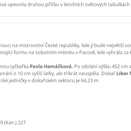
ová upevnila druhou příčku v letošních světových tabulkách
uci na mistrovství České republiky, kde jí bude největší s
tající formu na sobotním mítinku v Pacově, kde vyhrála za 
ymnu tyčkařka
Pavla Hamáčková.
Po zdolání výšku 452 cm 
ání o 10 cm vyšší laťky, ale třikrát neuspěla. Diskař
Libor
é jedničky v diskařském sektoru je 64,23 m.
ll (Kan.) 227