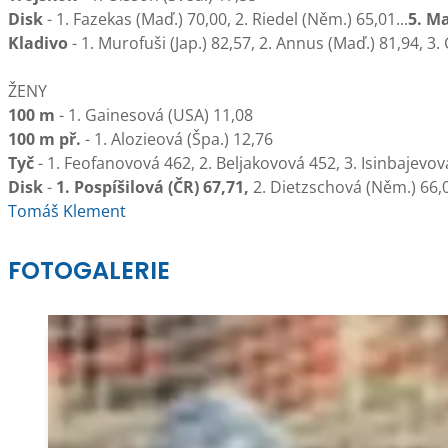
Disk
- 1. Fazekas (Maď.) 70,00, 2. Riedel (Něm.) 65,01...
5. Ma
Kladivo
- 1. Murofuši (Jap.) 82,57, 2. Annus (Maď.) 81,94, 3.
ŽENY
100 m
- 1. Gainesová (USA) 11,08
100 m př.
- 1. Alozieová (Špa.) 12,76
Tyč
- 1. Feofanovová 462, 2. Beljakovová 452, 3. Isinbajevová
Disk
-
1. Pospíšilová (ČR) 67,71,
2. Dietzschová (Něm.) 66,0
Tomáš Klement
FOTOGALERIE