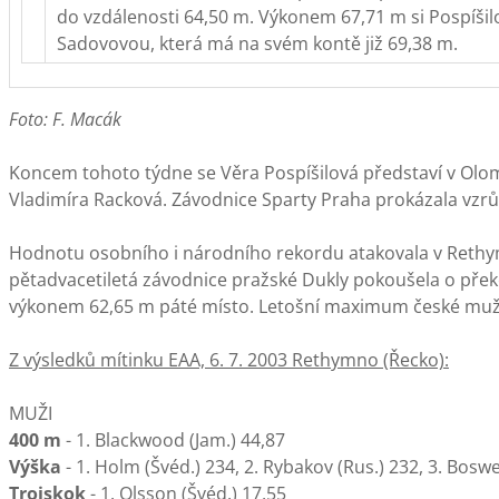
do vzdálenosti 64,50 m. Výkonem 67,71 m si Pospíšil
Sadovovou, která má na svém kontě již 69,38 m.
Foto: F. Macák
Koncem tohoto týdne se Věra Pospíšilová představí v Olomo
Vladimíra Racková. Závodnice Sparty Praha prokázala vzrůs
Hodnotu osobního i národního rekordu atakovala v Reth
pětadvacetiletá závodnice pražské Dukly pokoušela o překon
výkonem 62,65 m páté místo. Letošní maximum české mužsk
Z výsledků mítinku EAA, 6. 7. 2003 Rethymno (Řecko):
MUŽI
400 m
- 1. Blackwood (Jam.) 44,87
Výška
- 1. Holm (Švéd.) 234, 2. Rybakov (Rus.) 232, 3. Boswe
Trojskok
- 1. Olsson (Švéd.) 17,55