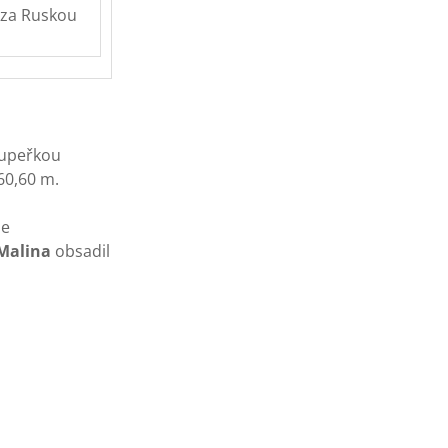
 za Ruskou
oupeřkou
60,60 m.
se
 Malina
obsadil