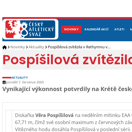
NOVINKY
O NÁS
ČLENOVÉ
KALENDÁŘ AKCÍ
DOKUMENTY
ATLETI
REP
Novinky
Aktuality
Pospíšilová zvítězila v Rethymnu v…
Pospíšilová zvítěz
AKTUALITY
pondělí 7. července 2003
Vynikající výkonnost potvrdily na Krétě čes
Diskařka
Věra Pospíšilová
na nedělním mítinku EAA v
67,71 m, čímž své osobní maximum z červnových závod
Vítězného hodu dosáhla Pospíšilová v poslední séri