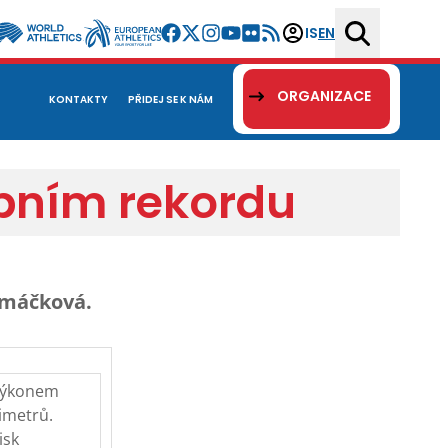
IS
EN
ORGANIZACE
KONTAKTY
PŘIDEJ SE K NÁM
obním rekordu
Hamáčková.
 výkonem
imetrů.
isk