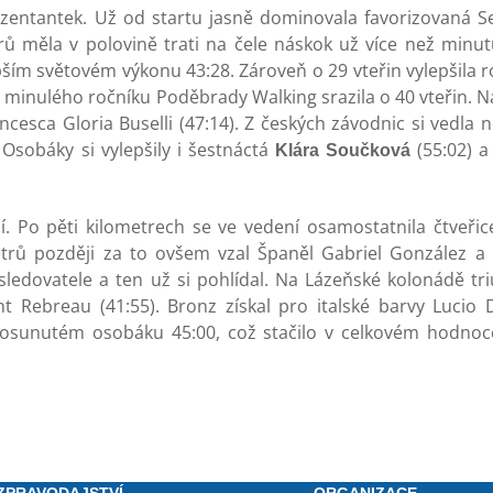
zentantek. Už od startu jasně dominovala favorizovaná Se
orů měla v polovině trati na čele náskok už více než minu
pším světovém výkonu 43:28. Zároveň o 29 vteřin vylepšila r
z minulého ročníku Poděbrady Walking srazila o 40 vteřin. N
cesca Gloria Buselli (47:14). Z českých závodnic si vedla n
sobáky si vylepšily i šestnáctá
(55:02) a
Klára Součková
í. Po pěti kilometrech se ve vedení osamostatnila čtveřic
trů později za to ovšem vzal Španěl Gabriel González a v
ledovatele a ten už si pohlídal. Na Lázeňské kolonádě tr
Rebreau (41:55). Bronz získal pro italské barvy Lucio Di
osunutém osobáku 45:00, což stačilo v celkovém hodnoce