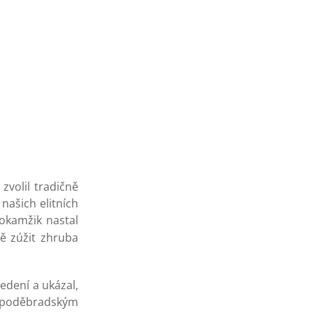
zvolil tradičně
 našich elitních
 okamžik nastal
ě zúžit zhruba
edení a ukázal,
ím poděbradským