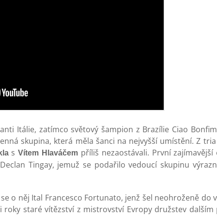
nti Itálie, zatímco světový šampion z Brazílie Ciao Bonfim 
lenná skupina, která měla šanci na nejvyšší umístění. Z tria
s
příliš nezaostávali. První zajímavější
kla
Vítem Hlaváčem
 Declan Tingay, jemuž se podařilo vedoucí skupinu výrazn
se o něj Ital Francesco Fortunato, jenž šel neohroženě do v
ři roky staré vítězství z mistrovství Evropy družstev dalš