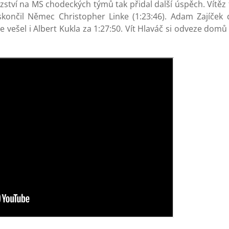
ství na MS chodeckých týmů tak přidal další úspěch. Vítěz
skončil Němec Christopher Linke (1:23:46). Adam Zajíček 
vešel i Albert Kukla za 1:27:50. Vít Hlaváč si odveze domů