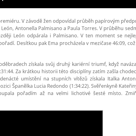
premiéru. V závodě žen odpovídal průběh papírovým předp
ía León, Antonella Palmisano a Paula Torres. V průběhu se
později León odpárala i Palmisano. V ten moment se nejl
řadí. Desítkou pak Ema procházela v mezičase 46:09, což 
ěbradech získala svůj druhý kariérní triumf, když naváza
31:44. Za krátkou historii této disciplíny zatím zašla chod
edenácté umístění na stupních vítězů získala Italka Anto
pozici Španělka Lucia Redondo (1:34:22). Svěřenkyně Kateři
stoupala pořadím až na velmi lichotivé šesté místo. Zm