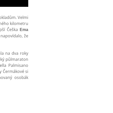
okladům. Velmi
dmého kilometru
epší Češka
Ema
napovídalo, že
la na dva roky
ecký půlmaraton
nella Palmisano
ny Čermákové si
iňovaný osobák