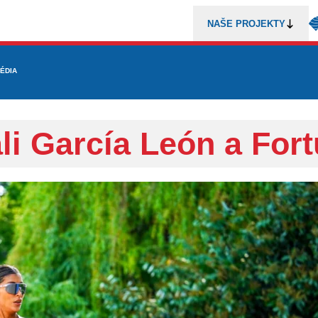
NAŠE PROJEKTY
REZENTACE
ÉDIA
MLÁDEŽ
METODIKA A TRENÉŘI
SOUTĚŽE A ROZHODČÍ
i García León a For