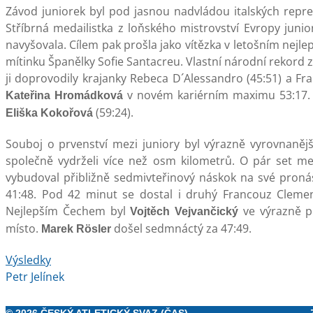
Závod juniorek byl pod jasnou nadvládou italských repre
Stříbrná medailistka z loňského mistrovství Evropy juni
navyšovala. Cílem pak prošla jako vítězka v letošním nejle
mítinku Španělky Sofie Santacreu. Vlastní národní rekord 
ji doprovodily krajanky Rebeca D´Alessandro (45:51) a Fran
v novém kariérním maximu 53:17. O
Kateřina Hromádková
(59:24).
Eliška Kokořová
Souboj o prvenství mezi juniory byl výrazně vyrovnanějš
společně vydrželi více než osm kilometrů. O pár set me
vybudoval přibližně sedmivteřinový náskok na své pronás
41:48. Pod 42 minut se dostal i druhý Francouz Clement 
Nejlepším Čechem byl
ve výrazně p
Vojtěch Vejvančický
místo.
došel sedmnáctý za 47:49.
Marek Rösler
Výsledky
Petr Jelínek