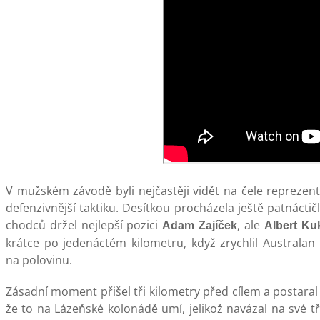
V mužském závodě byli nejčastěji vidět na čele reprezenta
defenzivnější taktiku. Desítkou procházela ještě patnáctič
chodců držel nejlepší pozici
, ale
Adam Zajíček
Albert Ku
krátce po jedenáctém kilometru, když zrychlil Australan
na polovinu.
Zásadní moment přišel tři kilometry před cílem a postaral 
že to na Lázeňské kolonádě umí, jelikož navázal na své t