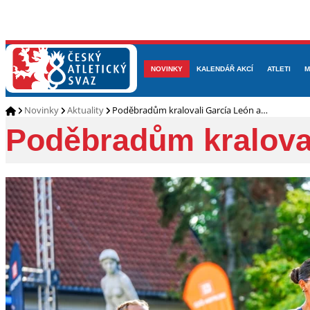
NOVINKY
O NÁS
ČLENOVÉ
KALENDÁŘ AKCÍ
DOKUMENTY
ATLETI
REP
M
Novinky
Aktuality
Poděbradům kralovali García León a…
Poděbradům kraloval