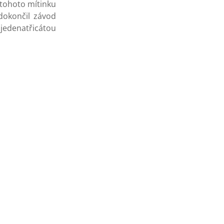
 tohoto mítinku
dokončil závod
 jedenatřicátou