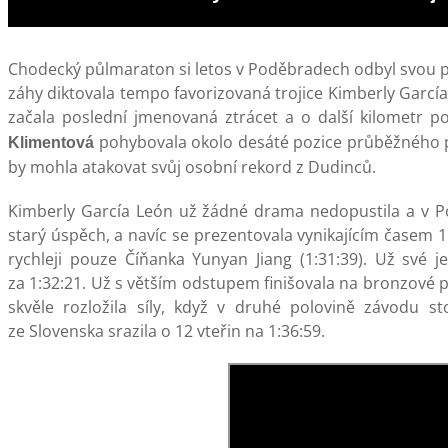
Chodecký půlmaraton si letos v Poděbradech odbyl svou 
záhy diktovala tempo favorizovaná trojice Kimberly Garc
začala poslední jmenovaná ztrácet a o další kilometr 
pohybovala okolo desáté pozice průběžného po
Klimentová
by mohla atakovat svůj osobní rekord z Dudinců.
Kimberly García León už žádné drama nedopustila a v Pod
starý úspěch, a navíc se prezentovala vynikajícím časem 1:
rychleji pouze Číňanka Yunyan Jiang (1:31:39). Už své j
za 1:32:21. Už s větším odstupem finišovala na bronzové 
skvěle rozložila síly, když v druhé polovině závodu 
ze Slovenska srazila o 12 vteřin na 1:36:59.