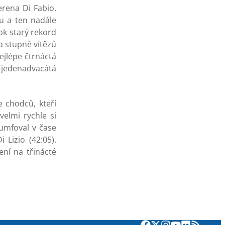
rena Di Fabio.
tu a ten nadále
ok starý rekord
a stupně vítězů
ejlépe čtrnáctá
 jedenadvacátá
e chodců, kteří
elmi rychle si
iumfoval v čase
 Lizio (42:05).
ní na třinácté