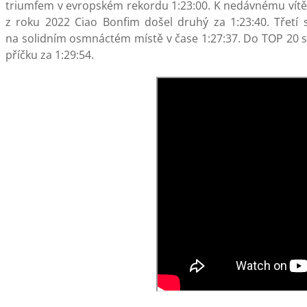
triumfem v evropském rekordu 1:23:00. K nedávnému vítěz
z roku 2022 Ciao Bonfim došel druhý za 1:23:40. Třetí 
na solidním osmnáctém místě v čase 1:27:37. Do TOP 20 se 
příčku za 1:29:54.