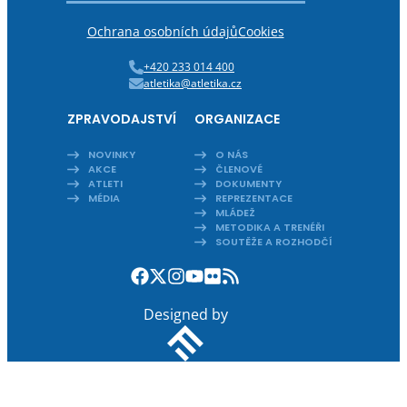
Ochrana osobních údajů
Cookies
+420 233 014 400
atletika@atletika.cz
ZPRAVODAJSTVÍ
ORGANIZACE
NOVINKY
O NÁS
AKCE
ČLENOVÉ
ATLETI
DOKUMENTY
MÉDIA
REPREZENTACE
MLÁDEŽ
METODIKA A TRENÉŘI
SOUTĚŽE A ROZHODČÍ
Designed by