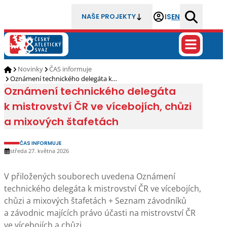
IS
EN
NAŠE PROJEKTY
Novinky
ČAS informuje
Oznámení technického delegáta k…
Oznámení technického delegáta
k mistrovství ČR ve vícebojích, chůzi
a mixových štafetách
ČAS INFORMUJE
středa 27. května 2026
V přiložených souborech uvedena Oznámení
technického delegáta k mistrovství ČR ve vícebojích,
chůzi a mixových štafetách + Seznam závodníků
a závodnic majících právo účasti na mistrovství ČR
ve vícebojích a chůzi.