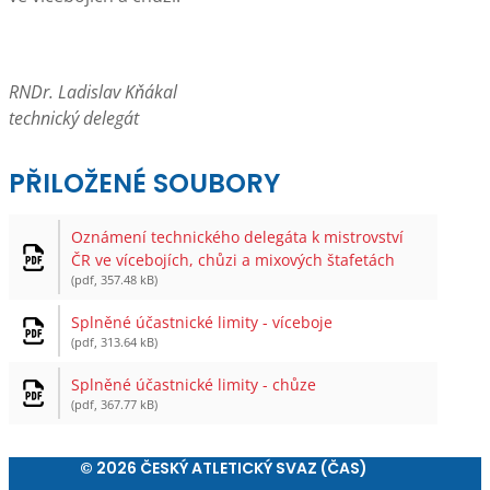
RNDr. Ladislav Kňákal
technický delegát
PŘILOŽENÉ SOUBORY
Oznámení technického delegáta k mistrovství
ČR ve vícebojích, chůzi a mixových štafetách
(pdf, 357.48 kB)
Splněné účastnické limity - víceboje
(pdf, 313.64 kB)
Splněné účastnické limity - chůze
(pdf, 367.77 kB)
© 2026 ČESKÝ ATLETICKÝ SVAZ (ČAS)