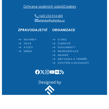
Ochrana osobních údajů
Cookies
+420 233 014 400
atletika@atletika.cz
ZPRAVODAJSTVÍ
ORGANIZACE
NOVINKY
O NÁS
AKCE
ČLENOVÉ
ATLETI
DOKUMENTY
MÉDIA
REPREZENTACE
MLÁDEŽ
METODIKA A TRENÉŘI
SOUTĚŽE A ROZHODČÍ
Designed by