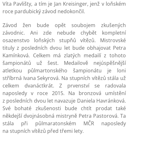
Víta Pavlišty, a tím je Jan Kreisinger, jenž v loňském
roce pardubický závod nedokončil.
Závod žen bude opět soubojem zkušených
závodnic. Ani zde nebude chybět kompletní
osazenstvo loňských stupňů vítězů. Mistrovské
tituly z posledních dvou let bude obhajovat Petra
Kamínková. Celkem má zlatých medailí z tohoto
šampionátů už šest. Medailově nejúspěšnější
atletkou půlmartonského šampionátu je loni
stříbrná Ivana Sekyrová. Na stupních vítězů stála už
celkem dvanáctkrát. Z prvenství se radovala
naposledy v roce 2015. Na bronzová umístění
z posledních dvou let navazuje Daniela Havránková.
Své bohaté zkušenosti bude chtít prodat také
někdejší dvojnásobná mistryně Petra Pastorová. Ta
stála při půlmaratonském MČR naposledy
na stupních vítězů před třemi lety.