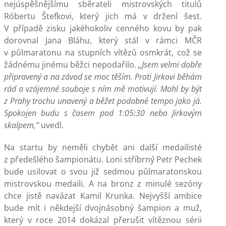
nejúspěšnějšímu sběrateli mistrovských titulů
Róbertu Štefkovi, který jich má v držení šest.
V případě zisku jakéhokoliv cenného kovu by pak
dorovnal Jana Bláhu, který stál v rámci MČR
v půlmaratonu na stupních vítězů osmkrát, což se
žádnému jinému běžci nepodařilo.
„Jsem velmi dobře
připravený a na závod se moc těším. Proti Jirkovi běhám
rád a vzájemné souboje s ním mě motivují. Mohl by být
z Prahy trochu unavený a běžet podobné tempo jako já.
Spokojen budu s časem pod 1:05:30 nebo Jirkovým
skalpem,“
uvedl.
Na startu by neměli chybět ani další medailisté
z předešlého šampionátu. Loni stříbrný Petr Pechek
bude usilovat o svou již sedmou půlmaratonskou
mistrovskou medaili. A na bronz z minulé sezóny
chce jistě navázat Kamil Krunka. Nejvyšší ambice
bude mít i někdejší dvojnásobný šampion a muž,
který v roce 2014 dokázal přerušit vítěznou sérii