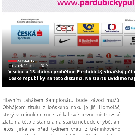
AKTUALITY
čtvrtek 11. dubna 2019
V sobotu 13. dubna proběhne Pardubický vinařský půlma
České republiky na této distanci. Na startu uvidíme na
Hlavním tahákem šampionátu bude závod mužů.
Obhájcem titulu z loňského roku je Jiří Homoláč,
který v minulém roce získal své první mistrovské
zlato na této distanci a na startu nebude chybět ani
letos. Jirka se před týdnem vrátil z tréninkového