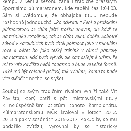
kempu v Keni a sezónu zahájil tradičně pražským
Sportisimo půlmaratonem, kde zaběhl čas 1:04:03.
Sám si uvědomuje, že obhajoba titulu nebude
rozhodně jednoduchá.
„Po návratu z Keni a pražském
půlmaratonu se cítím ještě trošku unaven, ale když se
na tréninku rozběhnu, tak se cítím velmi dobře. Sobotní
závod v Pardubicích bych chtěl pojmout jako v minulém
roce a běžet ho jako těžký trénink v rámci přípravy
na maraton. Rád bych vyhrál, ale samozřejmě tuším, že
mi to Víťa Pavlišta nedá zadarmo a bude ve velké formě.
Také má být chladné počasí, tak uvidíme, komu to bude
více svědčit,“
nechal se slyšet.
Souboj se svým tradičním rivalem vyhlíží také Vít
Pavlišta, který patří s pěti mistrovskými tituly
k nejúspěšnějším atletům tohoto šampionátu.
Půlmaratonskému MČR kraloval v letech 2012,
2013 a pak v sezónách 2015-2017. Pokud by se mu
podařilo zvítězit, vyrovnal by se historicky