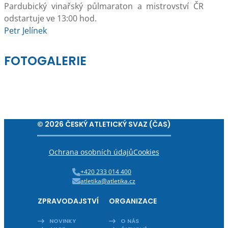
Pardubický vinařský půlmaraton a mistrovství ČR
odstartuje ve 13:00 hod.
Petr Jelínek
FOTOGALERIE
© 2026 ČESKÝ ATLETICKÝ SVAZ (ČAS)
Ochrana osobních údajů
Cookies
+420 233 014 400
atletika@atletika.cz
ZPRAVODAJSTVÍ
ORGANIZACE
NOVINKY
O NÁS