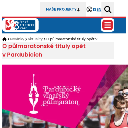
IS
EN
NAŠE PROJEKTY
Novinky
Aktuality
O půlmaratonské tituly opět v…
O půlmaratonské tituly opět
v Pardubicích