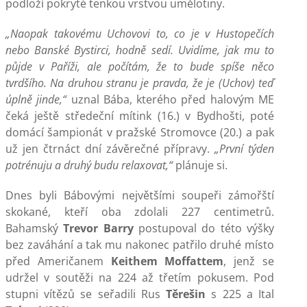
podloží pokryté tenkou vrstvou umělotiny.
„Naopak takovému Uchovovi to, co je v Hustopečích
nebo Banské Bystirci, hodně sedí. Uvidíme, jak mu to
půjde v Paříži, ale počítám, že to bude spíše něco
tvrdšího. Na druhou stranu je pravda, že je (Uchov) teď
úplně jinde,“
uznal Bába, kterého před halovým ME
čeká ještě středeční mítink (16.) v Bydhošti, poté
domácí šampionát v pražské Stromovce (20.) a pak
už jen čtrnáct dní závěrečné přípravy.
„První týden
potrénuju a druhý budu relaxovat,“
plánuje si.
Dnes byli Bábovými největšími soupeři zámořští
skokané, kteří oba zdolali 227 centimetrů.
Bahamský
Trevor Barry
postupoval do této výšky
bez zaváhání a tak mu nakonec patřilo druhé místo
před Američanem
Keithem Moffattem
, jenž se
udržel v soutěži na 224 až třetím pokusem. Pod
stupni vítězů se seřadili Rus
Těrešin
s 225 a Ital