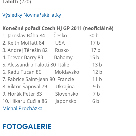
Talotti
(220).
Výsledky Novinářské laťky
Konečné pořadí Czech HJ GP 2011 (neoficiálně)
1. Jaroslav Bába 84 Česko 30 b
2. Keith Moffatt 84 USA 17 b
3. Andrej Těrešin 82 Rusko 17 b
4. Trevor Barry 83 Bahamy 15 b
5. Alessandro Talotti 80 Itálie 13 b
6. Radu Tucan 86 Moldavsko 12 b
7. Fabrice Saint-Jean 80 Francie 11 b
8. Viktor Šapoval 79 Ukrajina 9 b
9. Horák Peter 83 Slovensko 7 b
10. Hikaru Cučija 86 Japonsko 6 b
Michal Procházka
FOTOGALERIE