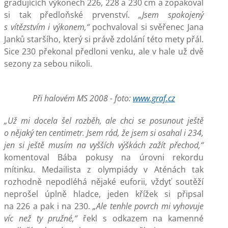
gradujících výkonech 226, 228 a 230 cm a zopakoval
si tak předloňské prvenství.
„Jsem spokojený
s vítězstvím i výkonem,“
pochvaloval si svěřenec Jana
Janků staršího, který si právě zdolání této mety přál.
Sice 230 překonal předloni venku, ale v hale už dvě
sezony za sebou nikoli.
Při halovém MS 2008 - foto:
www.graf.cz
„Už mi docela šel rozběh, ale chci se posunout ještě
o nějaký ten centimetr. Jsem rád, že jsem si osahal i 234,
jen si ještě musím na vyšších výškách zažít přechod,“
komentoval Bába pokusy na úrovni rekordu
mítinku. Medailista z olympiády v Aténách tak
rozhodně nepodléhá nějaké euforii, vždyť soutěží
neprošel úplně hladce, jeden křížek si připsal
na 226 a pak i na 230.
„Ale tenhle povrch mi vyhovuje
víc než ty pružné,“
řekl s odkazem na kamenné