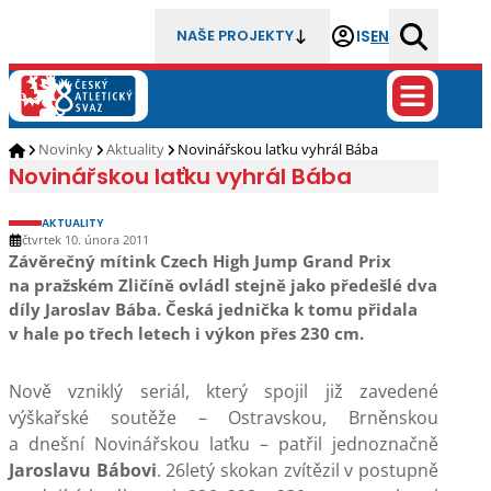
IS
EN
NAŠE PROJEKTY
Novinky
Aktuality
Novinářskou laťku vyhrál Bába
Novinářskou laťku vyhrál Bába
AKTUALITY
čtvrtek 10. února 2011
Závěrečný mítink Czech High Jump Grand Prix
na pražském Zličíně ovládl stejně jako předešlé dva
díly Jaroslav Bába. Česká jednička k tomu přidala
v hale po třech letech i výkon přes 230 cm.
Nově vzniklý seriál, který spojil již zavedené
výškařské soutěže – Ostravskou, Brněnskou
a dnešní Novinářskou laťku – patřil jednoznačně
Jaroslavu Bábovi
. 26letý skokan zvítězil v postupně