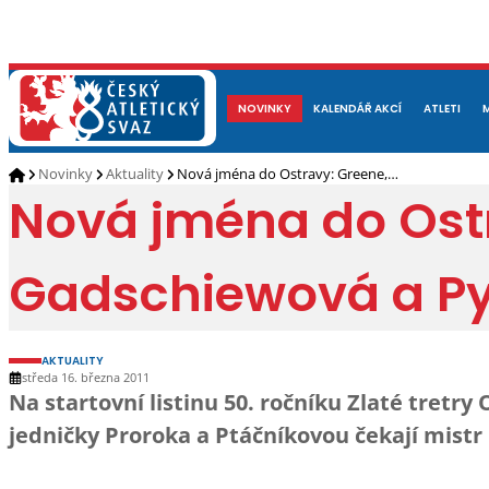
NOVINKY
O NÁS
ČLENOVÉ
KALENDÁŘ AKCÍ
DOKUMENTY
ATLETI
REP
Novinky
Aktuality
Nová jména do Ostravy: Greene,…
Nová jména do Ostr
Gadschiewová a P
AKTUALITY
středa 16. března 2011
Na startovní listinu 50. ročníku Zlaté tretr
jedničky Proroka a Ptáčníkovou čekají mistr 