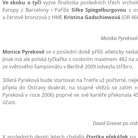
Ve skoku o tyči
vyzve finalistka posledních třech vrchol
Evropy z Barcelony i Paříže
Silke Spiegelburgovou
s os
a čerstvě bronzová z HME
Kristina Gadschiewová
(OR 466
Monika Pyreková p
Monice Pyrekové
se v poslední době příliš atleticky ned
Jinak má ale polská tyčkařka s osobním maximem 482 na s
ze světového šampionátu v Berlíně 2009 odvezla stříbro.
30letá Pyreková bude startovat na Tretře už počtvrté, nejl
přijela do Ostravy dvakrát, na stupně vítězů se zatím n
Pyreková v roce 2006) poprvé ve své kariéře překonala 4
účast.
David Greene po zisk
V posledních deseti letech chyběla
čtvrtka překážek
na Z