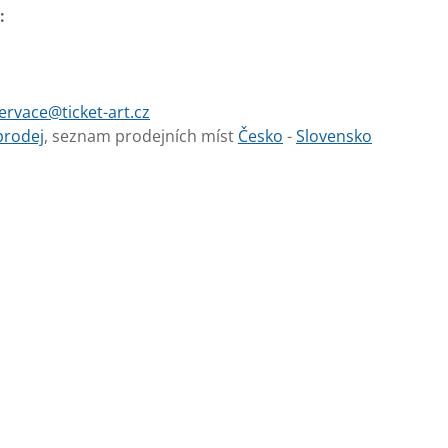
:
ervace@ticket-art.cz
prodej
, seznam prodejních míst
Česko
-
Slovensko