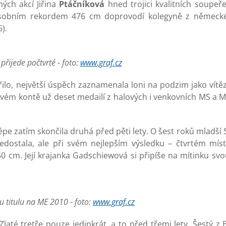
ných akcí Jiřina
Ptáčníková
hned trojici kvalitních soupeře
obním rekordem 476 cm doprovodí kolegyně z německé
).
řijede počtvrté - foto:
www.graf.cz
ařilo, největší úspěch zaznamenala loni na podzim jako vítě
vém kontě už deset medailí z halových i venkovních MS a M
épe zatím skončila druhá před pěti lety. O šest roků mladší
edostala, ale při svém nejlepším výsledku – čtvrtém míst
50 cm. Její krajanka Gadschiewová si připíše na mítinku s
u titulu na ME 2010 - foto:
www.graf.cz
laté tretře pouze jedinkrát, a to před třemi lety. Šestý z