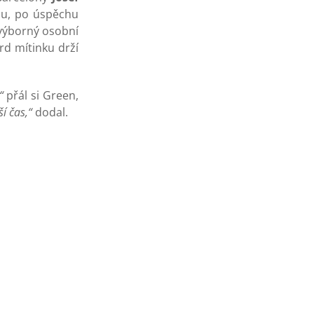
onu, po úspěchu
 výborný osobní
rd mítinku drží
“
přál si Green,
í čas,“
dodal.