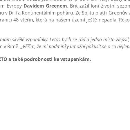
rem Evropy
Davidem Greenem
. Brit zažil loni životní sez
 v Dillí a Kontinentálním poháru. Ze Splitu platí i Greenův
ranici 48 vteřin, která na našem území ještě nepadla. Reko
mám skvělé vzpomínky. Letos bych se rád o jedno místo zlepšil,
ze v Římě.
„Věřím, že mi podmínky umožní pokusit se o co nejlepš
 ZTO a také podrobnosti ke vstupenkám.