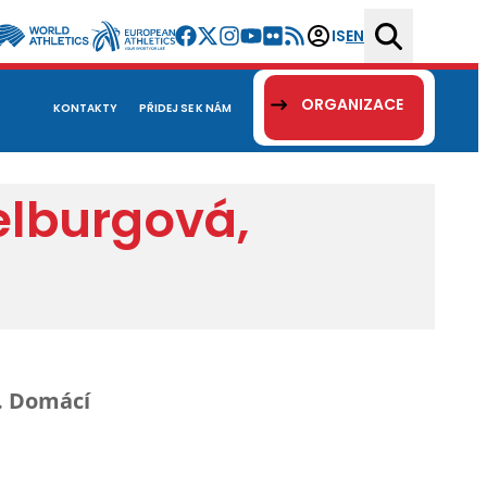
IS
EN
ORGANIZACE
KONTAKTY
PŘIDEJ SE K NÁM
elburgová,
a. Domácí