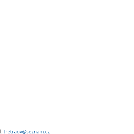
l:
tretraov@seznam.cz