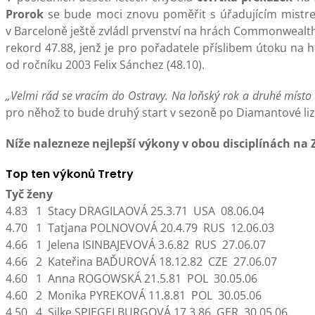
Prorok
se bude moci znovu poměřit s úřadujícím mist
v Barceloně ještě zvládl prvenství na hrách Commonwealthu
rekord 47.88, jenž je pro pořadatele příslibem útoku na h
od ročníku 2003 Felix Sánchez (48.10).
„Velmi rád se vracím do Ostravy. Na loňský rok a druhé místo 
pro něhož to bude druhý start v sezoně po Diamantové li
Níže nalezneze nejlepší výkony v obou disciplínách na
Top ten výkonů Tretry
Tyč ženy
4.83 1 Stacy DRAGILAOVÁ 25.3.71 USA 08.06.04
4.70 1 Tatjana POLNOVOVÁ 20.4.79 RUS 12.06.03
4.66 1 Jelena ISINBAJEVOVÁ 3.6.82 RUS 27.06.07
4.66 2 Kateřina BAĎUROVÁ 18.12.82 CZE 27.06.07
4.60 1 Anna ROGOWSKÁ 21.5.81 POL 30.05.06
4.60 2 Monika PYREKOVÁ 11.8.81 POL 30.05.06
4.50 4 Silke SPIEGELBURGOVÁ 17.3.86 GER 30.05.06