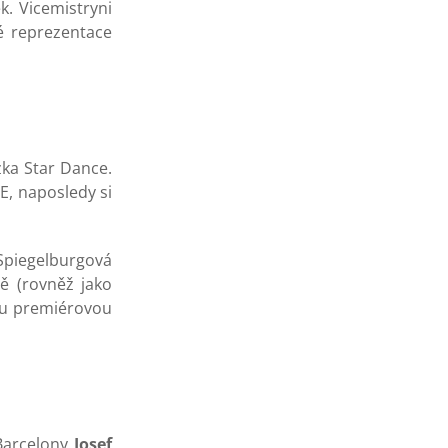
k. Vicemistryni
 reprezentace
zka Star Dance.
E, naposledy si
 Spiegelburgová
ě (rovněž jako
vou premiérovou
 Barcelony
Josef