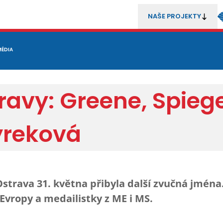
NAŠE PROJEKTY
REZENTACE
MÉDIA
MLÁDEŽ
METODIKA A TRENÉŘI
SOUTĚŽE A ROZHODČÍ
avy: Greene, Spieg
yreková
y Ostrava 31. května přibyla další zvučná jmén
Evropy a medailistky z ME i MS.