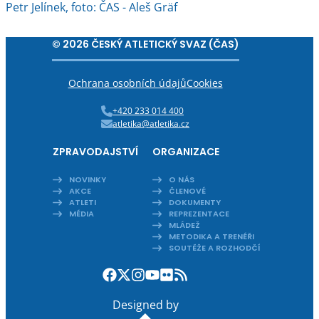
Petr Jelínek, foto: ČAS - Aleš Gräf
© 2026 ČESKÝ ATLETICKÝ SVAZ (ČAS)
Ochrana osobních údajů
Cookies
+420 233 014 400
atletika@atletika.cz
ZPRAVODAJSTVÍ
ORGANIZACE
NOVINKY
O NÁS
AKCE
ČLENOVÉ
ATLETI
DOKUMENTY
MÉDIA
REPREZENTACE
MLÁDEŽ
METODIKA A TRENÉŘI
SOUTĚŽE A ROZHODČÍ
Designed by