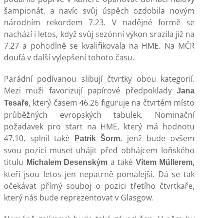
šampionát, a navíc svůj úspěch ozdobila novým
národním rekordem 7.23. V nadějné formě se
nachází i letos, když svůj sezónní výkon srazila již na
7.27 a pohodlně se kvalifikovala na HME. Na MČR
doufá v další vylepšení tohoto času.
Parádní podívanou slibují čtvrtky obou kategorií.
Mezi muži favorizují papírové předpoklady
Jana
, který časem 46.26 figuruje na čtvrtém místo
Tesaře
průběžných evropských tabulek. Nominační
požadavek pro start na HME, který má hodnotu
47.10, splnil také
, jenž bude ovšem
Patrik Šorm
svou pozici muset uhájit před obhájcem loňského
titulu
a také
,
Michalem Desenským
Vítem Müllerem
kteří jsou letos jen nepatrně pomalejší. Dá se tak
očekávat přímý souboj o pozici třetího čtvrtkaře,
který nás bude reprezentovat v Glasgow.