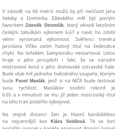
V závodě na 60 metrů mužů by při neúčasti Jana
Veleby a Dominika Záleského měl být jasným
favoritem
, který vévodí letošním
Zdeněk Stromšík
českým tabulkám výkonem 6.67 a navíc ho zdobí
velmi vyrovnaná výkonnost. Svěřenci trenéra
Jaroslava Vlčka zatím halový titul na šedesátce
chybí. Na loňském šampionátu nestartoval. Letos
hraje v jeho prospěch i fakt, že se národní
mistrovství koná v jeho domovské ostravské hale.
Bude však mít jednoho hvězdného soupeře, kterým
bude
, jenž si na MČR bude testovat
Pavel Maslák
svou rychlost. Maslákův osobní rekord je
6.65 a v minulosti se mu již jeden mistrovský titul
na této trati podařilo vybojovat.
Na stejné distanci žen je hlavní kandidátkou
na nejcennější kov
. Té se loni
Klára Seidlová
podařilo poprvé v kariéře opanovat domácí halový