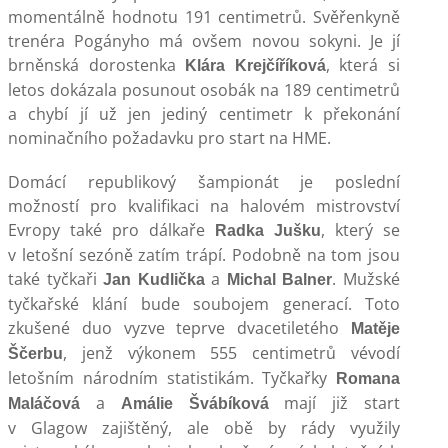
momentálně hodnotu 191 centimetrů. Svěřenkyně
trenéra Pogányho má ovšem novou sokyni. Je jí
brněnská dorostenka
, která si
Klára Krejčíříková
letos dokázala posunout osobák na 189 centimetrů
a chybí jí už jen jediný centimetr k překonání
nominačního požadavku pro start na HME.
Domácí republikový šampionát je poslední
možností pro kvalifikaci na halovém mistrovství
Evropy také pro dálkaře
, který se
Radka Jušku
v letošní sezóně zatím trápí. Podobně na tom jsou
také tyčkaři
a
. Mužské
Jan Kudlička
Michal Balner
tyčkařské klání bude soubojem generací. Toto
zkušené duo vyzve teprve dvacetiletého
Matěje
, jenž výkonem 555 centimetrů vévodí
Ščerbu
letošním národním statistikám. Tyčkařky
Romana
a
mají již start
Maláčová
Amálie Švábíková
v Glagow zajištěný, ale obě by rády využily