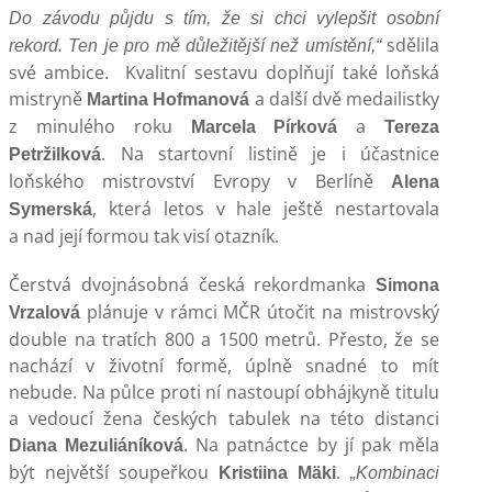
Do závodu půjdu s tím, že si chci vylepšit osobní
sdělila
rekord. Ten je pro mě důležitější než umístění,“
své ambice. Kvalitní sestavu doplňují také loňská
mistryně
a další dvě medailistky
Martina Hofmanová
z minulého roku
a
Marcela Pírková
Tereza
. Na startovní listině je i účastnice
Petržilková
loňského mistrovství Evropy v Berlíně
Alena
, která letos v hale ještě nestartovala
Symerská
a nad její formou tak visí otazník.
Čerstvá dvojnásobná česká rekordmanka
Simona
plánuje v rámci MČR útočit na mistrovský
Vrzalová
double na tratích 800 a 1500 metrů. Přesto, že se
nachází v životní formě, úplně snadné to mít
nebude. Na půlce proti ní nastoupí obhájkyně titulu
a vedoucí žena českých tabulek na této distanci
. Na patnáctce by jí pak měla
Diana Mezuliáníková
být největší soupeřkou
.
Kristiina Mäki
„Kombinaci