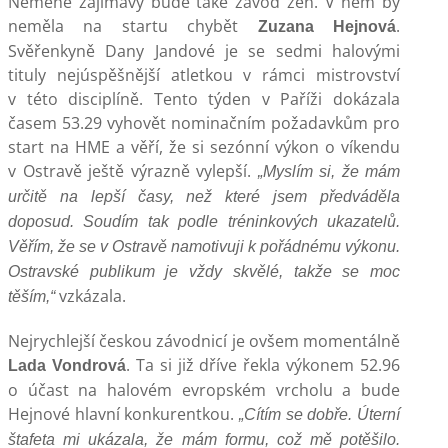
Neméně zajímavý bude také závod žen. V něm by
neměla na startu chybět
.
Zuzana Hejnová
Svěřenkyně Dany Jandové je se sedmi halovými
tituly nejúspěšnější atletkou v rámci mistrovství
v této disciplíně. Tento týden v Paříži dokázala
časem 53.29 vyhovět nominačním požadavkům pro
start na HME a věří, že si sezónní výkon o víkendu
v Ostravě ještě výrazně vylepší.
„Myslím si, že mám
určitě na lepší časy, než které jsem předváděla
doposud. Soudím tak podle tréninkových ukazatelů.
Věřím, že se v Ostravě namotivuji k pořádnému výkonu.
Ostravské publikum je vždy skvělé, takže se moc
vzkázala.
těším,“
Nejrychlejší českou závodnicí je ovšem momentálně
. Ta si již dříve řekla výkonem 52.96
Lada Vondrová
o účast na halovém evropském vrcholu a bude
Hejnové hlavní konkurentkou.
„Cítím se dobře. Úterní
štafeta mi ukázala, že mám formu, což mě potěšilo.