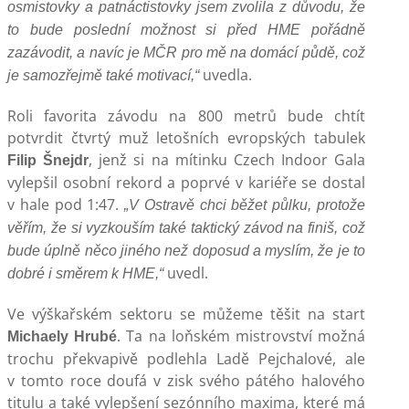
osmistovky a patnáctistovky jsem zvolila z důvodu, že
to bude poslední možnost si před HME pořádně
zazávodit, a navíc je MČR pro mě na domácí půdě, což
uvedla.
je samozřejmě také motivací,“
Roli favorita závodu na 800 metrů bude chtít
potvrdit čtvrtý muž letošních evropských tabulek
, jenž si na mítinku Czech Indoor Gala
Filip Šnejdr
vylepšil osobní rekord a poprvé v kariéře se dostal
v hale pod 1:47.
„V Ostravě chci běžet půlku, protože
věřím, že si vyzkouším také taktický závod na finiš, což
bude úplně něco jiného než doposud a myslím, že je to
uvedl.
dobré i směrem k HME,“
Ve výškařském sektoru se můžeme těšit na start
. Ta na loňském mistrovství možná
Michaely Hrubé
trochu překvapivě podlehla Ladě Pejchalové, ale
v tomto roce doufá v zisk svého pátého halového
titulu a také vylepšení sezónního maxima, které má