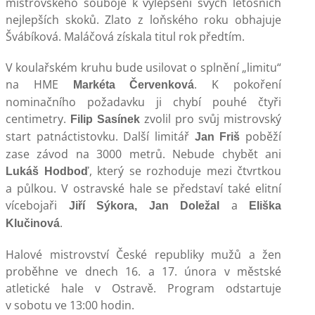
mistrovského souboje k vylepšení svých letošních
nejlepších skoků. Zlato z loňského roku obhajuje
Švábíková. Maláčová získala titul rok předtím.
V koulařském kruhu bude usilovat o splnění „limitu“
na HME
. K pokoření
Markéta Červenková
nominačního požadavku ji chybí pouhé čtyři
centimetry.
zvolil pro svůj mistrovský
Filip Sasínek
start patnáctistovku. Další limitář
poběží
Jan Friš
zase závod na 3000 metrů. Nebude chybět ani
, který se rozhoduje mezi čtvrtkou
Lukáš Hodboď
a půlkou. V ostravské hale se představí také elitní
vícebojaři
a
Jiří Sýkora, Jan Doležal
Eliška
.
Klučinová
Halové mistrovství České republiky mužů a žen
proběhne ve dnech 16. a 17. února v městské
atletické hale v Ostravě. Program odstartuje
v sobotu ve 13:00 hodin.