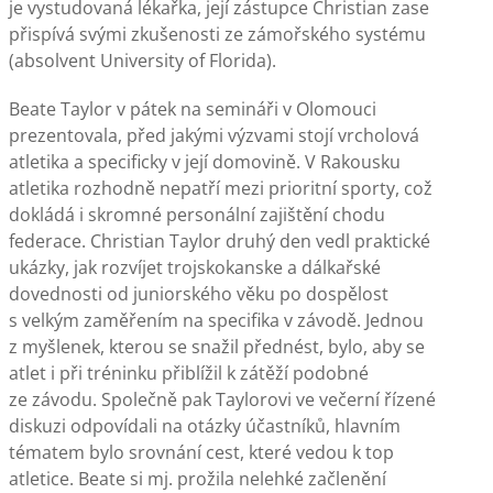
je vystudovaná lékařka, její zástupce Christian zase
přispívá svými zkušenosti ze zámořského systému
(absolvent University of Florida).
Beate Taylor v pátek na semináři v Olomouci
prezentovala, před jakými výzvami stojí vrcholová
atletika a specificky v její domovině. V Rakousku
atletika rozhodně nepatří mezi prioritní sporty, což
dokládá i skromné personální zajištění chodu
federace. Christian Taylor druhý den vedl praktické
ukázky, jak rozvíjet trojskokanske a dálkařské
dovednosti od juniorského věku po dospělost
s velkým zaměřením na specifika v závodě. Jednou
z myšlenek, kterou se snažil přednést, bylo, aby se
atlet i při tréninku přiblížil k zátěží podobné
ze závodu. Společně pak Taylorovi ve večerní řízené
diskuzi odpovídali na otázky účastníků, hlavním
tématem bylo srovnání cest, které vedou k top
atletice. Beate si mj. prožila nelehké začlenění