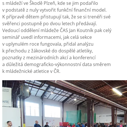
s mládeží ve Škodě Plzeň, kde se jim podařilo
v podstatě z nuly vytvořit funkční finanční model.
K přípravě dětem přistupují tak, že se si trenéři své
svěřenci postupně po dvou letech předávají.
Vedoucí oddělení mládeže ČAS Jan Koutník pak celý
seminář uvedl informacemi, jak celá sekce
v uplynulém roce fungovala, přidal analýzu
k přechodu z žákovské do dospělé atletiky,
poznatky z mezinárodních akcí a konferencí
a důležitá demograficko-výkonnostní data směrem
k mládežnické atletice v ČR.