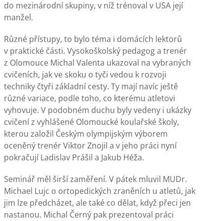
do mezinárodní skupiny, v níž trénoval v USA její
manžel.
Různé přístupy, to bylo téma i domácích lektorů
v praktické části. Vysokoškolský pedagog a trenér
z Olomouce Michal Valenta ukazoval na vybraných
cvičeních, jak ve skoku o tyči vedou k rozvoji
techniky čtyři základní cesty. Ty mají navíc ještě
různé variace, podle toho, co kterému atletovi
vyhovuje. V podobném duchu byly vedeny i ukázky
cvičení z vyhlášené Olomoucké koulařské školy,
kterou založil Českým olympijským výborem
oceněný trenér Viktor Znojil a v jeho práci nyní
pokračují Ladislav Prášil a Jakub Héža.
Seminář měl širší zaměření. V pátek mluvil MUDr.
Michael Lujc o ortopedických zraněních u atletů, jak
jim lze předcházet, ale také co dělat, když přeci jen
nastanou. Michal Černý pak prezentoval práci