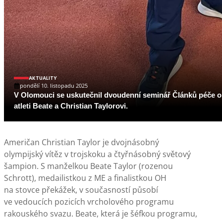
AKTUALITY
pondělí 10. listopadu 2025
V Olomouci se uskutečnil dvoudenní seminář Článků péče o t
atleti Beate a Christian Taylorovi.
Američan Christian Taylor je dvojnásobný
olympijský vítěz v trojskoku a čtyřnásobný světový
šampion. S manželkou Beate Taylor (rozenou
Schrott), medailistkou z ME a finalistkou OH
na stovce překážek, v současností působí
ve vedoucích pozicích vrcholového programu
rakouského svazu. Beate, která je šéfkou programu,