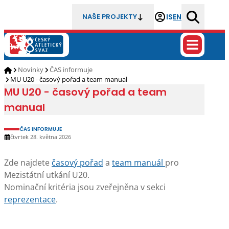
IS
EN
NAŠE PROJEKTY
Novinky
ČAS informuje
MU U20 - časový pořad a team manual
MU U20 - časový pořad a team
manual
ČAS INFORMUJE
čtvrtek 28. května 2026
Zde najdete
časový pořad
a
team manuál
pro
Mezistátní utkání U20.
Nominační kritéria jsou zveřejněna v sekci
reprezentace
.