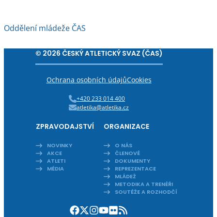
Oddělení mládeže ČAS
© 2026 ČESKÝ ATLETICKÝ SVAZ (ČAS)
Ochrana osobních údajů
Cookies
+420 233 014 400
atletika@atletika.cz
ZPRAVODAJSTVÍ
ORGANIZACE
NOVINKY
O NÁS
AKCE
ČLENOVÉ
ATLETI
DOKUMENTY
MÉDIA
REPREZENTACE
MLÁDEŽ
METODIKA A TRENÉŘI
SOUTĚŽE A ROZHODČÍ