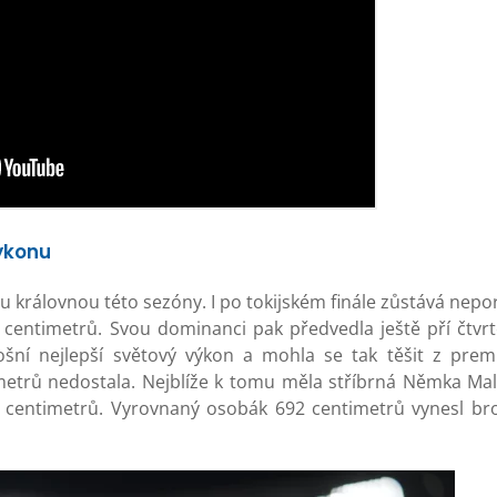
ýkonu
u královnou této sezóny. I po tokijském finále zůstává nep
centimetrů. Svou dominanci pak předvedla ještě pří čtvrté 
ošní nejlepší světový výkon a mohla se tak těšit z prem
 metrů nedostala. Nejblíže k tomu měla stříbrná Němka Ma
99 centimetrů. Vyrovnaný osobák 692 centimetrů vynesl br