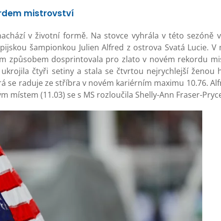
rdem mistrovství
achází v životní formě. Na stovce vyhrála v této sezóně 
pijskou šampionkou Julien Alfred z ostrova Svatá Lucie. V 
m způsobem dosprintovala pro zlato v novém rekordu mist
rojila čtyři setiny a stala se čtvrtou nejrychlejší ženou hi
rá se raduje ze stříbra v novém kariérním maximu 10.76. Alf
 místem (11.03) se s MS rozloučila Shelly-Ann Fraser-Pryc