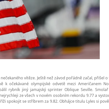
nečekaného vítěze. Ještě než závod pořádně začal, přišel o
avně k očekávané olympijské odvetě mezi Američanem N
rybník jiný jamajský sprinter Oblique Seville. Smolař 
u nejrychleji ze všech v novém osobním rekordu 9.77 a vysto
i spokojit se stříbrem za 9.82. Obhájce titulu Lyles si pově