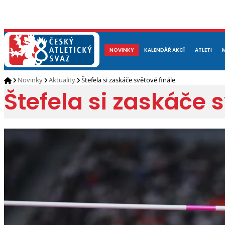
NOVINKY
O NÁS
ČLENOVÉ
KALENDÁŘ AKCÍ
DOKUMENTY
ATLETI
REP
Novinky
Aktuality
Štefela si zaskáče světové finále
Štefela si zaskáče 