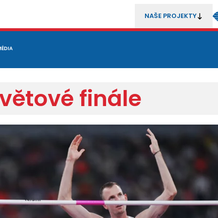
NAŠE PROJEKTY
REZENTACE
MÉDIA
MLÁDEŽ
METODIKA A TRENÉŘI
SOUTĚŽE A ROZHODČÍ
světové finále