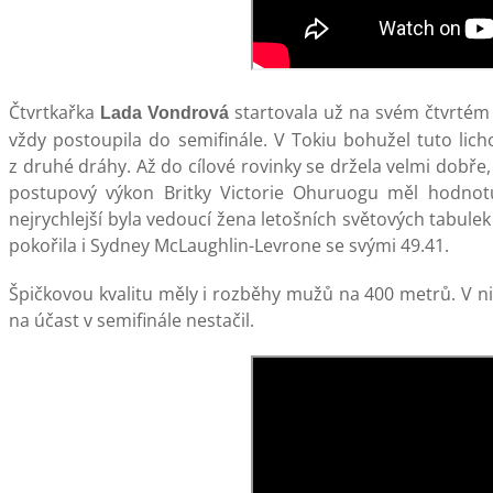
Čtvrtkařka
startovala už na svém čtvrté
Lada Vondrová
vždy postoupila do semifinále. V Tokiu bohužel tuto lic
z druhé dráhy. Až do cílové rovinky se držela velmi dobře, 
postupový výkon Britky Victorie Ohuruogu měl hodnotu
nejrychlejší byla vedoucí žena letošních světových tabul
pokořila i Sydney McLaughlin-Levrone se svými 49.41.
Špičkovou kvalitu měly i rozběhy mužů na 400 metrů. V nic
na účast v semifinále nestačil.