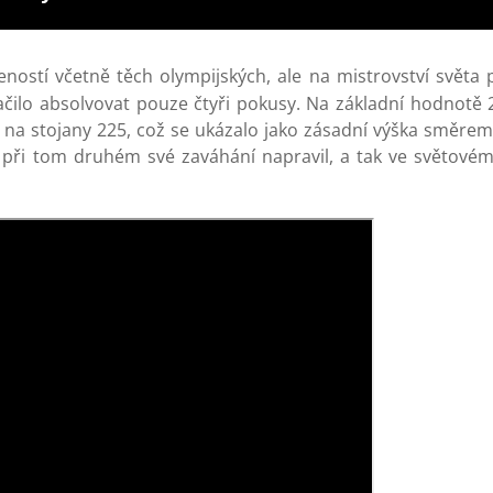
ností včetně těch olympijských, ale na mistrovství světa
čilo absolvovat pouze čtyři pokusy. Na základní hodnotě 
 na stojany 225, což se ukázalo jako zásadní výška směrem
e při tom druhém své zaváhání napravil, a tak ve světové