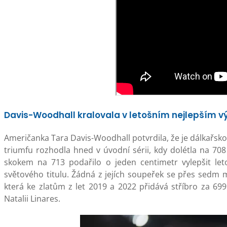
Davis-Woodhall kralovala v letošním nejlepším v
Američanka Tara Davis-Woodhall potvrdila, že je dálkařsko
triumfu rozhodla hned v úvodní sérii, kdy dolétla na 708 
skokem na 713 podařilo o jeden centimetr vylepšit let
světového titulu. Žádná z jejích soupeřek se přes sedm
která ke zlatům z let 2019 a 2022 přidává stříbro za 6
Natalii Linares.