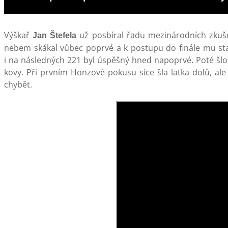
Výškař
už posbíral řadu mezinárodních zkuše
Jan Štefela
nebem skákal vůbec poprvé a k postupu do finále mu sta
i na následných 221 byl úspěšný hned napoprvé. Poté šlo
kovy. Při prvním Honzově pokusu sice šla laťka dolů, al
chybět.