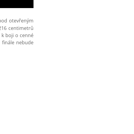
 pod otevřeným
216 centimetrů
 k boji o cenné
m finále nebude