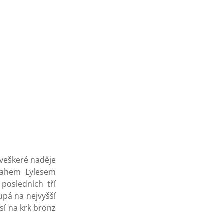
 veškeré naděje
oahem Lylesem
posledních tří
upá na nejvyšší
sí na krk bronz