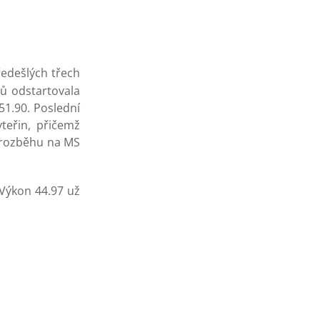
edešlých třech
rů odstartovala
 51.90. Poslední
teřin, přičemž
v rozběhu na MS
 Výkon 44.97 už