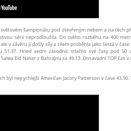
m světovém šampionátu pod otevřeným nebem a na těch př
hotivou sérii neprodloužila. Do svého rozběhu na 400 met
ale v závěru jí došly síly a cílem proběhla jako šestá v čase
 51.37. Hned sedm závodnic stlačilo své časy pod 50 v
ek Salwa Eid Naser z Bahrajnu za 49.13. Dosavadní TOP čas 
h byl nejrychlejší Američan Jacory Patterson v čase 43.90.