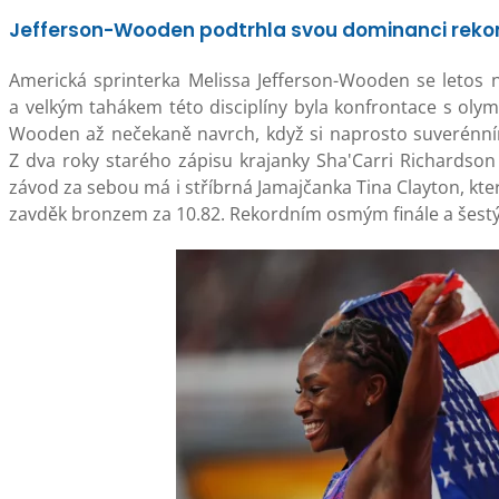
Jefferson-Wooden podtrhla svou dominanci reko
Americká sprinterka Melissa Jefferson-Wooden se letos n
a velkým tahákem této disciplíny byla konfrontace s olym
Wooden až nečekaně navrch, když si naprosto suverénní
Z dva roky starého zápisu krajanky Sha'Carri Richardson uk
závod za sebou má i stříbrná Jamajčanka Tina Clayton, kte
zavděk bronzem za 10.82. Rekordním osmým finále a šestým