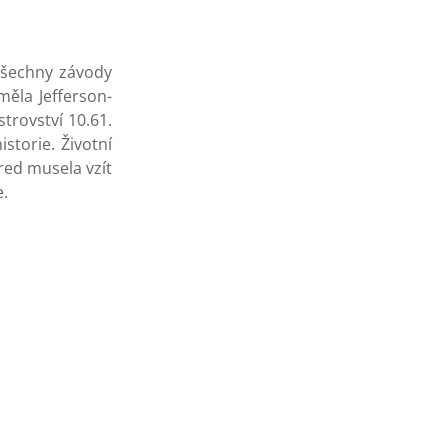
všechny závody
měla Jefferson-
rovství 10.61.
storie. Životní
red musela vzít
e.