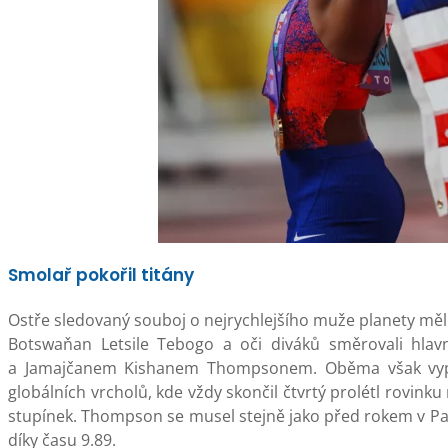
Smolař pokořil titány
Ostře sledovaný souboj o nejrychlejšího muže planety měl 
Botswaňan Letsile Tebogo a oči diváků směrovali hl
a Jamajčanem Kishanem Thompsonem. Oběma však vypálil 
globálních vrcholů, kde vždy skončil čtvrtý prolétl rovink
stupínek. Thompson se musel stejně jako před rokem v Paříž
díky času 9.89.