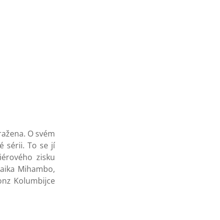
oražena. O svém
sérii. To se jí
iérového zisku
laika Mihambo,
onz Kolumbijce