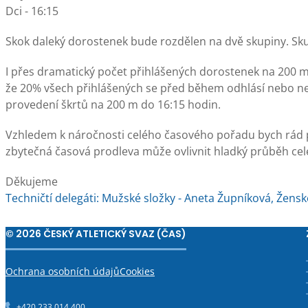
Dci - 16:15
Skok daleký dorostenek bude rozdělen na dvě skupiny. Skup
I přes dramatický počet přihlášených dorostenek na 200 m
že 20% všech přihlášených se před během odhlásí nebo n
provedení škrtů na 200 m do 16:15 hodin.
Vzhledem k náročnosti celého časového pořadu bych rád p
zbytečná časová prodleva může ovlivnit hladký průběh ce
Děkujeme
Techničtí delegáti: Mužské složky - Aneta Župníková, Ženské
© 2026 ČESKÝ ATLETICKÝ SVAZ (ČAS)
Ochrana osobních údajů
Cookies
+420 233 014 400