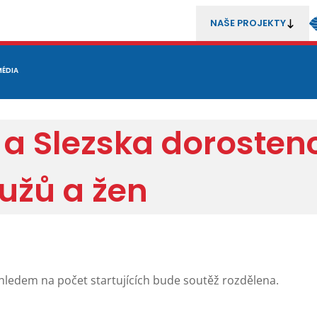
NAŠE PROJEKTY
REZENTACE
MÉDIA
MLÁDEŽ
METODIKA A TRENÉŘI
SOUTĚŽE A ROZHODČÍ
 a Slezska dorosten
mužů a žen
ledem na počet startujících bude soutěž rozdělena.