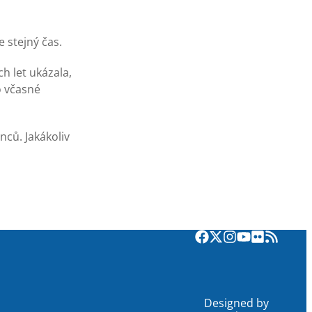
e stejný čas.
h let ukázala,
o včasné
ců. Jakákoliv
Designed by