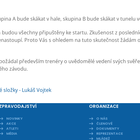
ina A bude skákat v hale, skupina B bude skákat v tunelu v
 budou všechny připuštěny ke startu. Zkušenost z posledníc
enastoupí. Proto Vás s ohledem na tuto skutečnost žádám 
ožádal především trenéry o uvědomělé vedení svých svěřen
lého závodu.
 složky - Lukáš Vojtek
ZPRAVODAJSTVÍ
ORGANIZACE
NOVINKY
O NÁS
AKCE
ČLENOVÉ
ATLETI
DOKUMENTY
MÉDIA
REPREZENTACE
MLÁDEŽ