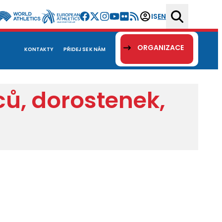
IS
EN
ORGANIZACE
KONTAKTY
PŘIDEJ SE K NÁM
ců, dorostenek,