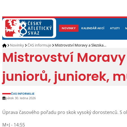
NOVINKY
O NÁS
ČLENOVÉ
KALENDÁŘ AKCÍ
DOKUMENTY
ATLETI
REP
Novinky
ČAS informuje
Mistrovství Moravy a Slezska…
Mistrovství Moravy
juniorů, juniorek, 
ČAS INFORMUJE
pátek 30. ledna 2026
Úprava časového pořadu pro skok vysoký dorostenců. S oh
M+J - 14:55