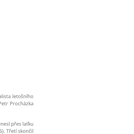
lista letošního
 Petr Procházka
enesl přes laťku
. Třetí skončil