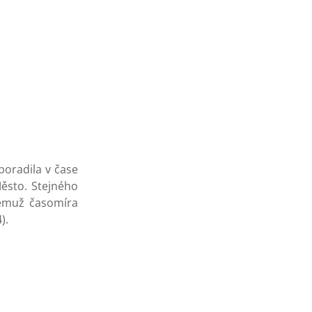
poradila v čase
Město. Stejného
jemuž časomíra
).