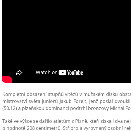
Kompletní obsazení stupňů vítězů v mužském disku obstaral
mistrovství světa juniorů Jakub Forejt, jenž poslal dvouki
(50.12) a plzeňskou dominanci podtrhl bronzový Michal Fore
Také ve výšce se dařilo atletům z Plzně, kteří získali dva n
o hodnotě 208 centimetrů. Stříbro a vyrovnaný osobní rekor