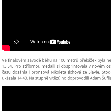
Ve finálovém závodě běhu na 100 metrů překážek byla nejry
13.54. Pro stříbrnou medaili si dosprintovala v novém o
času dosáhla i bronzová Nikoleta Jíchová ze Slavie. St
ukázala 14.43. Na stupně vítězů ho doprovodili Adam Šuflia