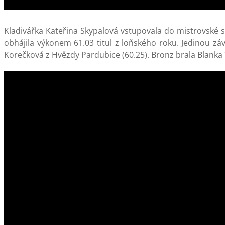
Kladivářka Kateřina Skypalová vstupovala do mistrovské so
obhájila výkonem 61.03 titul z loňského roku. Jedinou závo
Korečková z Hvězdy Pardubice (60.25). Bronz brala Blanka