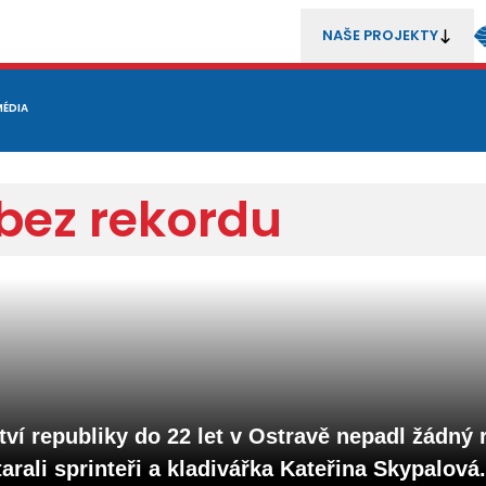
NAŠE PROJEKTY
REZENTACE
MÉDIA
MLÁDEŽ
METODIKA A TRENÉŘI
SOUTĚŽE A ROZHODČÍ
bez rekordu
ví republiky do 22 let v Ostravě nepadl žádný 
rali sprinteři a kladivářka Kateřina Skypalová.