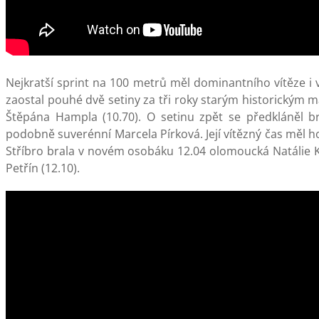
Nejkratší sprint na 100 metrů měl dominantního vítěze i v
zaostal pouhé dvě setiny za tři roky starým historickým
Štěpána Hampla (10.70). O setinu zpět se předkláněl br
podobně suverénní Marcela Pírková. Její vítězný čas měl ho
Stříbro brala v novém osobáku 12.04 olomoucká Natálie Ko
Petřín (12.10).