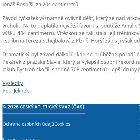
Jonáš Pospíšil za 204 centimetrů.
Závod tyčkařek významně ovlivnil déšť, který se nad vítk
vrcholit. Na to doplatila největší favoritka soutěže Amáli
výšku 404 centimetrů. Vítězkou se tak stala její trénink
i stříbrná Tereza Schejbalová z Plzně. Horší zápis ji však 
Dramatický byl závod dálkařů, kde se průběžné pořadí na
Pekárek z pražské Slavie, který si vylepšil osobní rekord 
Jakub Bystroň skočili shodně 708 centimetrů. Lepší druh
Výsledky
Petr Jelínek
© 2026 ČESKÝ ATLETICKÝ SVAZ (ČAS)
Ochrana osobních údajů
Cookies