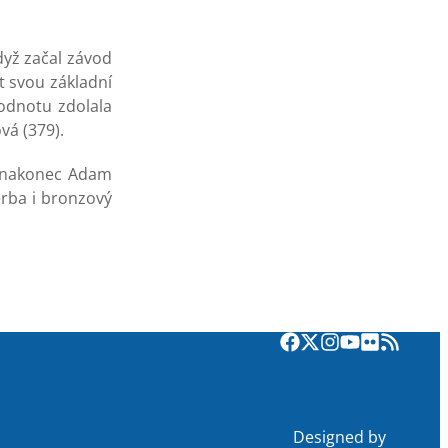
dyž začal závod
t svou základní
hodnotu zdolala
vá (379).
l nakonec Adam
erba i bronzový
Designed by