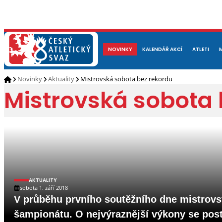
NOVINKY
O NÁS
ČLENOVÉ
KALENDÁŘ AKCÍ
DOKUMENTY
ATLETI
REP
Novinky
Aktuality
Mistrovská sobota bez rekordu
Mistrovská sobota 
AKTUALITY
sobota 1. září 2018
V průběhu prvního soutěžního dne mistrovst
šampionátu. O nejvýraznější výkony se posta