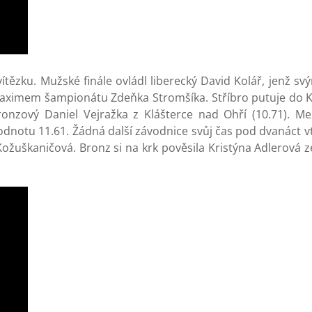
ítězku. Mužské finále ovládl liberecký David Kolář, jenž s
 maximem šampionátu Zdeňka Stromšíka. Stříbro putuje do 
onzový Daniel Vejražka z Klášterce nad Ohří (10.71). Me
dnotu 11.61. Žádná další závodnice svůj čas pod dvanáct vte
žuškaničová. Bronz si na krk pověsila Kristýna Adlerová z