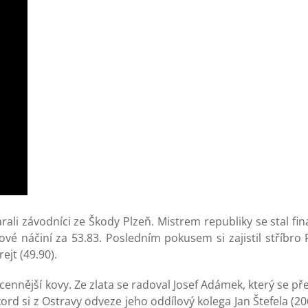
i závodníci ze Škody Plzeň. Mistrem republiky se stal fina
lové náčiní za 53.83. Posledním pokusem si zajistil stříbro
jt (49.90).
ejcennější kovy. Ze zlata se radoval Josef Adámek, který se př
d si z Ostravy odveze jeho oddílový kolega Jan Štefela (206)