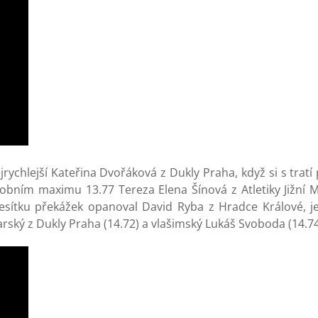
chlejší Kateřina Dvořáková z Dukly Praha, když si s tratí 
sobním maximu 13.77 Tereza Elena Šínová z Atletiky Jižní 
odesítku překážek opanoval David Ryba z Hradce Králové, 
rský z Dukly Praha (14.72) a vlašimský Lukáš Svoboda (14.74