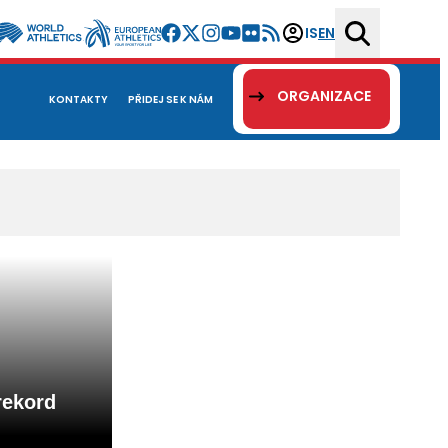
IS
EN
ORGANIZACE
KONTAKTY
PŘIDEJ SE K NÁM
rekord