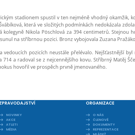
ovickým stadionem spustil v ten nejméně vhodný okamžik, k
e Švábíková, která ve složitých podmínkách nedokázala zdola
ová kolegyně Nikola Pöschlová za 394 centimetrů. Stejnou 
odsunul na stříbrnou pozici. Bronz vybojovala Zuzana Pražáko
 vedoucích pozicích neustále přelévalo. Nejšťastnější by
na 714 a radoval se z nejcennějšího kovu. Stříbrný Matěj Šč
ý pokus hovořil ve prospěch prvně jmenovaného.
ZPRAVODAJSTVÍ
ORGANIZACE
NOVINKY
O NÁS
AKCE
ČLENOVÉ
ATLETI
DOKUMENTY
MÉDIA
REPREZENTACE
MLÁDEŽ