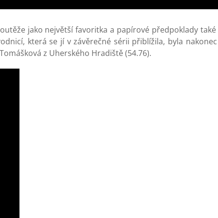
utěže jako největší favoritka a papírové předpoklady také 
dnicí, která se jí v závěrečné sérii přiblížila, byla nakone
 Tomášková z Uherského Hradiště (54.76).