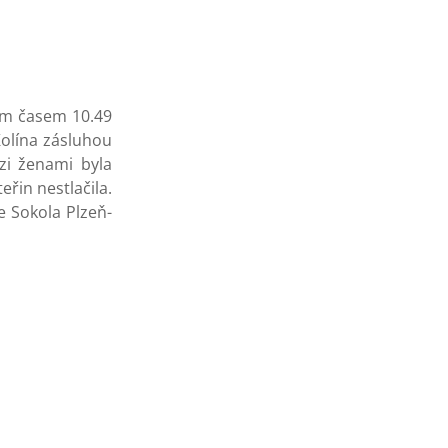
vým časem 10.49
Kolína zásluhou
zi ženami byla
řin nestlačila.
e Sokola Plzeň-