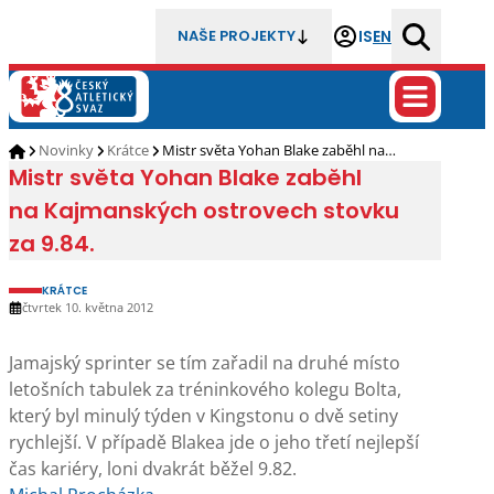
IS
EN
NAŠE PROJEKTY
Novinky
Krátce
Mistr světa Yohan Blake zaběhl na…
Mistr světa Yohan Blake zaběhl
na Kajmanských ostrovech stovku
za 9.84.
KRÁTCE
čtvrtek 10. května 2012
Jamajský sprinter se tím zařadil na druhé místo
letošních tabulek za tréninkového kolegu Bolta,
který byl minulý týden v Kingstonu o dvě setiny
rychlejší. V případě Blakea jde o jeho třetí nejlepší
čas kariéry, loni dvakrát běžel 9.82.