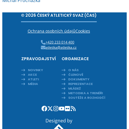
Michal Procházka
© 2026 ČESKÝ ATLETICKÝ SVAZ (ČAS)
Ochrana osobních údajů
Cookies
+420 233 014 400
atletika@atletika.cz
ZPRAVODAJSTVÍ
ORGANIZACE
NOVINKY
O NÁS
AKCE
ČLENOVÉ
ATLETI
DOKUMENTY
MÉDIA
REPREZENTACE
MLÁDEŽ
METODIKA A TRENÉŘI
SOUTĚŽE A ROZHODČÍ
Designed by