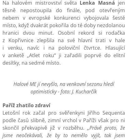
Na halovém mistrovství světa
Lenka Masná
jen
těsně nepostoupila do finále, pod otevřeným
nebem v evropské konkurenci vybojovala šesté
místo, když dvakrát pokořila do té doby nezdolanou
hranici dvou minut. Osobní rekord si rodačka
z Kopřivnice zlepšila na své hlavní trati v hale
i venku, navíc i na poloviční čtvrtce. Hlasující
v anketě „Atlet roku“ ji zařadili poprvé do elitní
desítky, na sedmé místo.
Halové ME jí nevyšlo, na venkovní sezonu hledí
optimisticky - foto: J. Kucharčík
Paříž zhatilo zdraví
Letošní rok začal pro svěřenkyni Jiřího Sequenta
podle časů slibně, zimní vrchol v Paříži však pro ni
skončil překvapivě již v rozběhu.
„Právě proto, že
jsme neočekávali, že by to nemělo vyjít, tak jsem