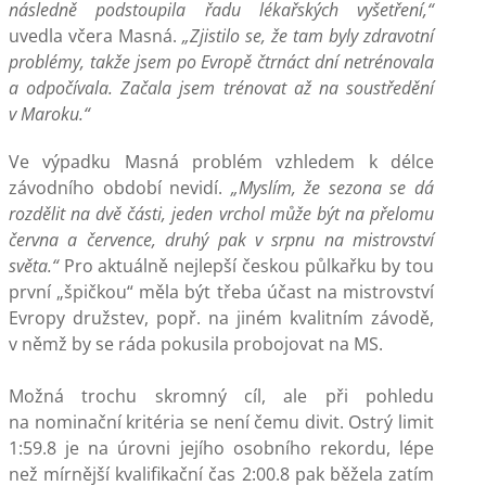
následně podstoupila řadu lékařských vyšetření,“
uvedla včera Masná.
„Zjistilo se, že tam byly zdravotní
problémy, takže jsem po Evropě čtrnáct dní netrénovala
a odpočívala. Začala jsem trénovat až na soustředění
v Maroku.“
Ve výpadku Masná problém vzhledem k délce
závodního období nevidí.
„Myslím, že sezona se dá
rozdělit na dvě části, jeden vrchol může být na přelomu
června a července, druhý pak v srpnu na mistrovství
světa.“
Pro aktuálně nejlepší českou půlkařku by tou
první „špičkou“ měla být třeba účast na mistrovství
Evropy družstev, popř. na jiném kvalitním závodě,
v němž by se ráda pokusila probojovat na MS.
Možná trochu skromný cíl, ale při pohledu
na nominační kritéria se není čemu divit. Ostrý limit
1:59.8 je na úrovni jejího osobního rekordu, lépe
než mírnější kvalifikační čas 2:00.8 pak běžela zatím