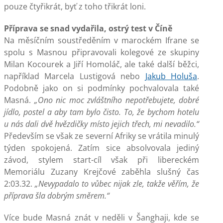
pouze čtyřikrát, byť z toho třikrát loni.
Příprava se snad vydařila, ostrý test v Číně
Na měsíčním soustředěním v marockém Ifrane se
spolu s Masnou připravovali kolegové ze skupiny
Milan Kocourek a Jiří Homoláč, ale také další běžci,
například Marcela Lustigová nebo
Jakub Holuša
.
Podobně jako on si podmínky pochvalovala také
Masná.
„Ono nic moc zvláštního nepotřebujete, dobré
jídlo, postel a aby tam bylo čisto. To, že bychom hotelu
u nás dali dvě hvězdičky místo jejich třech, mi nevadilo.“
Především se však ze severní Afriky se vrátila minulý
týden spokojená. Zatím sice absolvovala jediný
závod, stylem start-cíl však při libereckém
Memoriálu Zuzany Krejčové zaběhla slušný čas
2:03.32.
„Nevypadalo to vůbec nijak zle, takže věřím, že
příprava šla dobrým směrem.“
Více bude Masná znát v neděli v Šanghaji, kde se