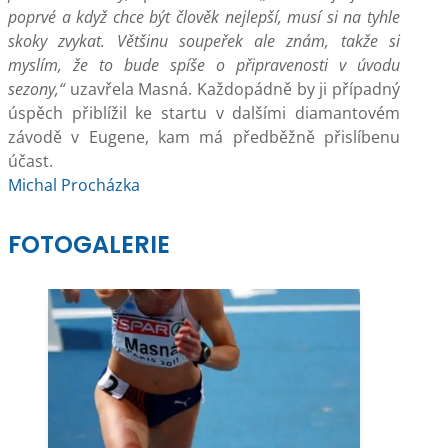
poprvé a když chce být člověk nejlepší, musí si na tyhle
skoky zvykat. Většinu soupeřek ale znám, takže si
myslím, že to bude spíše o připravenosti v úvodu
sezony,“
uzavřela Masná. Každopádně by ji případný
úspěch přiblížil ke startu v dalšími diamantovém
závodě v Eugene, kam má předběžně přislíbenu
účast.
Michal Procházka
FOTOGALERIE