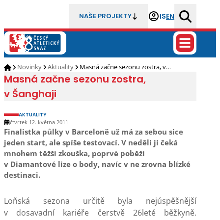
IS
EN
NAŠE PROJEKTY
Novinky
Aktuality
Masná začne sezonu zostra, v…
Masná začne sezonu zostra,
v Šanghaji
AKTUALITY
čtvrtek 12. května 2011
Finalistka půlky v Barceloně už má za sebou sice
jeden start, ale spíše testovací. V neděli ji čeká
mnohem těžší zkouška, poprvé poběží
v Diamantové lize o body, navíc v ne zrovna blízké
destinaci.
Loňská sezona určitě byla nejúspěšnější
v dosavadní kariéře čerstvě 26leté běžkyně.