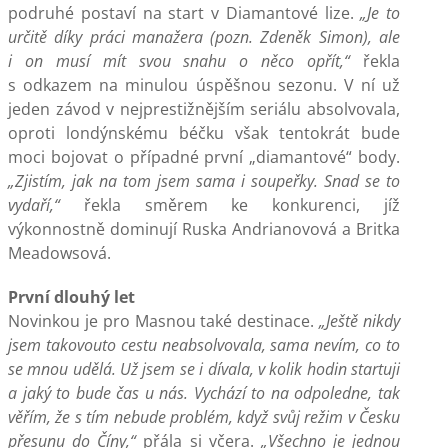
podruhé postaví na start v Diamantové lize.
„Je to
určitě díky práci manažera (pozn. Zdeněk Simon), ale
i on musí mít svou snahu o něco opřít,“
řekla
s odkazem na minulou úspěšnou sezonu. V ní už
jeden závod v nejprestižnějším seriálu absolvovala,
oproti londýnskému béčku však tentokrát bude
moci bojovat o případné první „diamantové“ body.
„Zjistím, jak na tom jsem sama i soupeřky. Snad se to
vydaří,“
řekla směrem ke konkurenci, jíž
výkonnostně dominují Ruska Andrianovová a Britka
Meadowsová.
První dlouhý let
Novinkou je pro Masnou také destinace.
„Ještě nikdy
jsem takovouto cestu neabsolvovala, sama nevím, co to
se mnou udělá. Už jsem se i dívala, v kolik hodin startuji
a jaký to bude čas u nás. Vychází to na odpoledne, tak
věřím, že s tím nebude problém, když svůj režim v Česku
přesunu do Číny,“
přála si včera.
„Všechno je jednou