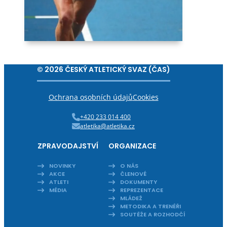
© 2026 ČESKÝ ATLETICKÝ SVAZ (ČAS)
Ochrana osobních údajů
Cookies
+420 233 014 400
atletika@atletika.cz
ZPRAVODAJSTVÍ
ORGANIZACE
NOVINKY
O NÁS
AKCE
ČLENOVÉ
ATLETI
DOKUMENTY
MÉDIA
REPREZENTACE
MLÁDEŽ
METODIKA A TRENÉŘI
SOUTĚŽE A ROZHODČÍ