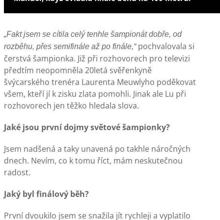
„Fakt jsem se cítila celý tenhle šampionát dobře, od
pochvalovala si
rozběhu, přes semifinále až po finále,“
čerstvá šampionka. Již při rozhovorech pro televizi
předtím neopomněla 20letá svěřenkyně
švýcarského trenéra Laurenta Meuwlyho poděkovat
všem, kteří jí k zisku zlata pomohli. Jinak ale Lu při
rozhovorech jen těžko hledala slova.
Jaké jsou první dojmy světové šampionky?
Jsem nadšená a taky unavená po takhle náročných
dnech. Nevím, co k tomu říct, mám neskutečnou
radost.
Jaký byl finálový běh?
První dvoukilo jsem se snažila jít rychleji a vyplatilo