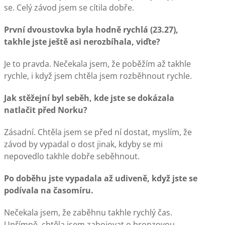
se. Celý závod jsem se cítila dobře.
První dvoustovka byla hodně rychlá (23.27),
takhle jste ještě asi nerozbíhala, viďte?
Je to pravda. Nečekala jsem, že poběžím až takhle
rychle, i když jsem chtěla jsem rozběhnout rychle.
Jak stěžejní byl seběh, kde jste se dokázala
natlačit před Norku?
Zásadní. Chtěla jsem se před ní dostat, myslím, že
závod by vypadal o dost jinak, kdyby se mi
nepovedlo takhle dobře seběhnout.
Po doběhu jste vypadala až udiveně, když jste se
podívala na časomíru.
Nečekala jsem, že zaběhnu takhle rychlý čas.
Upřímně, chtěla jsem zabojovat o bronzovou,