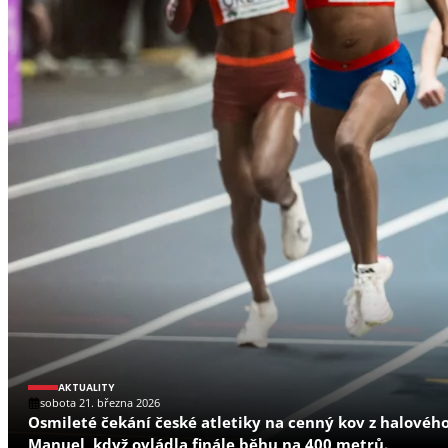
AKTUALITY
sobota 21. března 2026
Osmileté čekání české atletiky na cenný kov z halového
Manuel, když ovládla finále běhu na 400 metrů.