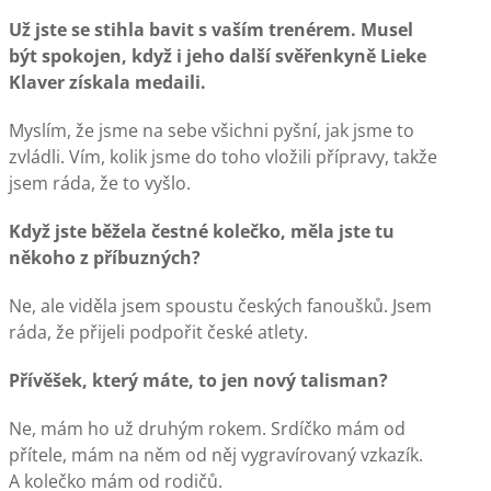
Už jste se stihla bavit s vaším trenérem. Musel
být spokojen, když i jeho další svěřenkyně Lieke
Klaver získala medaili.
Myslím, že jsme na sebe všichni pyšní, jak jsme to
zvládli. Vím, kolik jsme do toho vložili přípravy, takže
jsem ráda, že to vyšlo.
Když jste běžela čestné kolečko, měla jste tu
někoho z příbuzných?
Ne, ale viděla jsem spoustu českých fanoušků. Jsem
ráda, že přijeli podpořit české atlety.
Přívěšek, který máte, to jen nový talisman?
Ne, mám ho už druhým rokem. Srdíčko mám od
přítele, mám na něm od něj vygravírovaný vzkazík.
A kolečko mám od rodičů.