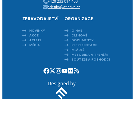
+420 233 014 400
atletika@atletika.cz
ZPRAVODAJSTVÍ
ORGANIZACE
NOVINKY
O NÁS
AKCE
ČLENOVÉ
ATLETI
DOKUMENTY
MÉDIA
REPREZENTACE
MLÁDEŽ
METODIKA A TRENÉŘI
SOUTĚŽE A ROZHODČÍ
Designed by