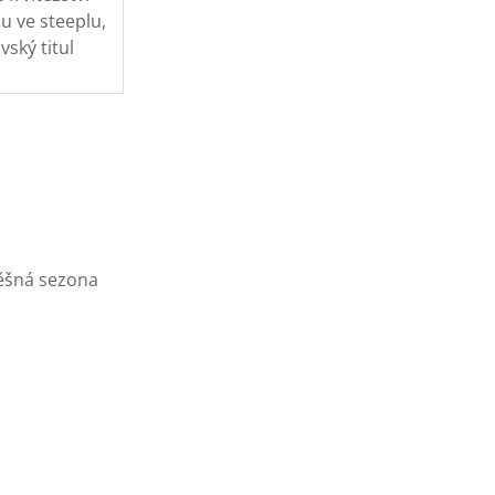
du ve steeplu,
ský titul
šná sezona