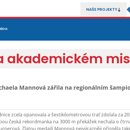
NAŠE PROJEKTY
REZENTACE
MÉDIA
MLÁDEŽ
METODIKA A TRENÉŘI
SOUTĚŽE A ROZHODČÍ
 akademickém mist
chaela Mannová zářila na regionálním šampi
ice zcela opanovala a šestikilometrovou trať zdolala za 20:
ebou česká rekordmanka na 3000 m překážek nechala o čtrná
Turnerová. Zlatou medailí Mannová nejvýrazněji přispěla také 