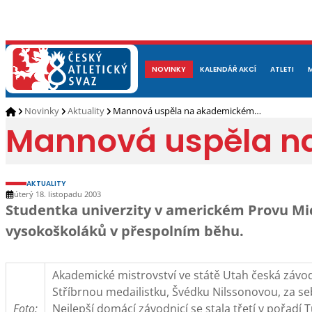
NOVINKY
O NÁS
ČLENOVÉ
KALENDÁŘ AKCÍ
DOKUMENTY
ATLETI
REP
Novinky
Aktuality
Mannová uspěla na akademickém…
Mannová uspěla na
AKTUALITY
úterý 18. listopadu 2003
Studentka univerzity v americkém Provu Mi
vysokoškoláků v přespolním běhu.
Akademické mistrovství ve státě Utah česká závodn
Stříbrnou medailistku, Švédku Nilssonovou, za s
Foto:
Nejlepší domácí závodnicí se stala třetí v pořadí 