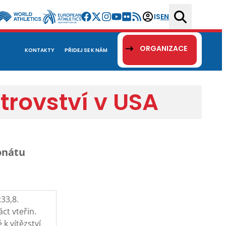
IS
EN
ORGANIZACE
KONTAKTY
PŘIDEJ SE K NÁM
rovství v USA
onátu
33,8.
ct vteřin.
k vítězství