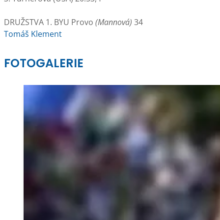
DRUŽSTVA 1. BYU Provo
(Mannová)
34
Tomáš Klement
FOTOGALERIE