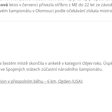
nová
letos v červenci přivezla stříbro z ME do 22 let ze závo
kovém šampionátu v Olomouci podle očekávání získala mistrov
a šestém místě skončila v anketě v kategorii
Objev roku.
Úspě
 se ve Spojených státech zúčastní národního šampionátu.
gion v přespolním běhu – 6 km, Ogden (USA):