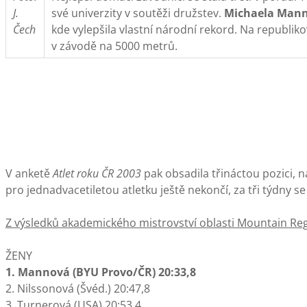
J.
své univerzity v soutěži družstev.
Michaela Man
Čech
kde vylepšila vlastní národní rekord. Na republi
v závodě na 5000 metrů.
V anketě
Atlet roku ČR 2003
pak obsadila třináctou pozici, n
pro jednadvacetiletou atletku ještě nekončí, za tři týdny
Z výsledků akademického mistrovství oblasti Mountain Re
ŽENY
1. Mannová (BYU Provo/ČR) 20:33,8
2. Nilssonová (Švéd.) 20:47,8
3. Turnerová (USA) 20:53,4