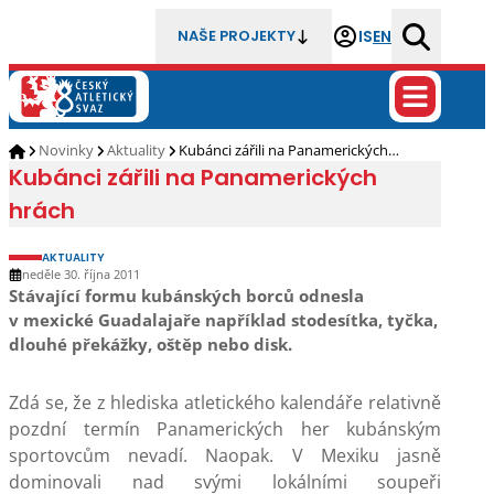
IS
EN
NAŠE PROJEKTY
Novinky
Aktuality
Kubánci zářili na Panamerických…
Kubánci zářili na Panamerických
hrách
AKTUALITY
neděle 30. října 2011
Stávající formu kubánských borců odnesla
v mexické Guadalajaře například stodesítka, tyčka,
dlouhé překážky, oštěp nebo disk.
Zdá se, že z hlediska atletického kalendáře relativně
pozdní termín Panamerických her kubánským
sportovcům nevadí. Naopak. V Mexiku jasně
dominovali nad svými lokálními soupeři