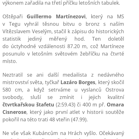
výkonem zařadila na třetí příčku letošních tabulek.
Oštěpaři
Guillermo Martínezovi
, který na MS
v Tegu vyhrál těsnou bitvu o bronz s naším
Vítězslavem Veselým, stačil k zápisu do historických
statistik jediný měřený hod. Ten doletěl
do úctyhodné vzdálenosti 87.20 m, což Martíneze
posunulo v letošním světovém žebříčku na čtvrté
místo.
Neztratil se ani další medailista z nedávného
mistrovství světa, tyčkař
Lazáro
Borges
, který skočil
580 cm, a když setrváme u vyslanců Ostrova
svobody, sluší se zmínit i jejich kvalitní
čtvrtkařskou štafetu
(2:59.43) či 400 m př.
Omara
Cisnerose
, který jako první atlet v historii soutěže
pokořil na této trati 48 vteřin (47.99).
Ne vše však Kubáncům na Hrách vyšlo. Očekávaný