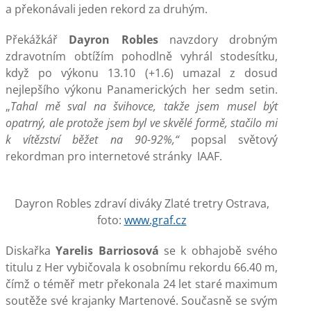
a překonávali jeden rekord za druhým.
Překážkář
Dayron Robles
navzdory drobným
zdravotním obtížím pohodlně vyhrál stodesítku,
když po výkonu 13.10 (+1.6) umazal z dosud
nejlepšího výkonu Panamerických her sedm setin.
„
Tahal mě sval na švihovce, takže jsem musel být
opatrný, ale protože jsem byl ve skvělé formě, stačilo mi
k vítězství běžet na 90-92%,“
popsal světový
rekordman pro internetové stránky IAAF.
Dayron Robles zdraví diváky Zlaté tretry Ostrava,
foto:
www.graf.cz
Diskařka
Yarelis Barriosová
se k obhajobě svého
titulu z Her vybičovala k osobnímu rekordu 66.40 m,
čímž o téměř metr překonala 24 let staré maximum
soutěže své krajanky Martenové. Současně se svým