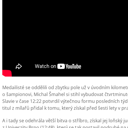
Medailisté se oddělili od zbytku pole už v úvodním kilom
o šampionovi, Michal Šmahel si stihl vybudovat čtvrtminut
Slavie v čase 12:22 potvrdil výtečnou formu posledních týd
titul z mílařů přidal k tomu, který získal před šesti lety v 
A i tady se odehrála větší bitva o stříbro, získal jej loňský
z Univerzity Brno (12:48), který se tak postavil podruhé 