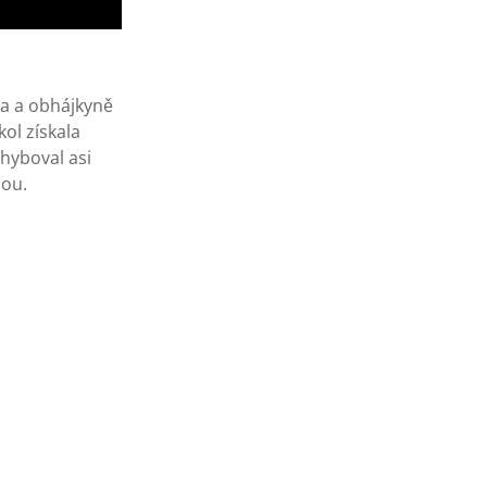
ta a obhájkyně
ol získala
hyboval asi
hou.