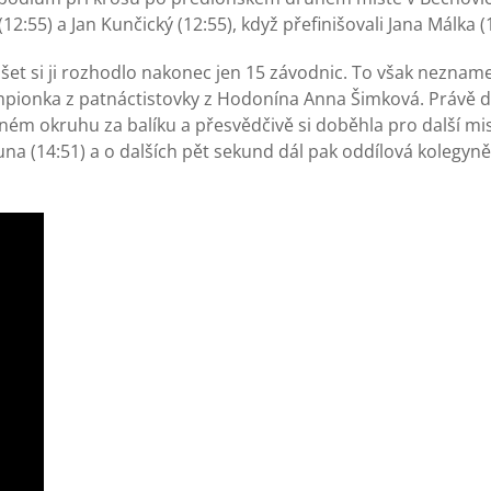
2:55) a Jan Kunčický (12:55), když přefinišovali Jana Málka (1
et si ji rozhodlo nakonec jen 15 závodnic. To však nezname
šampionka z patnáctistovky z Hodonína Anna Šimková. Právě d
ném okruhu za balíku a přesvědčivě si doběhla pro další mis
una (14:51) a o dalších pět sekund dál pak oddílová kolegyně