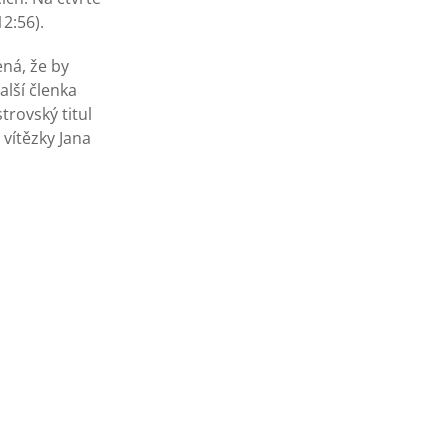
2:56).
ná, že by
alší členka
trovský titul
 vítězky Jana