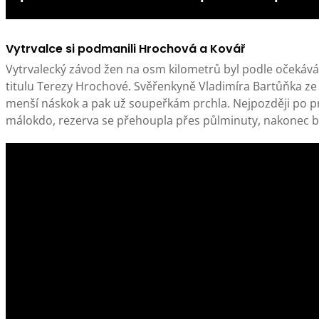
Vytrvalce si podmanili Hrochová a Kovář
Vytrvalecký závod žen na osm kilometrů byl podle očekává
titulu Terezy Hrochové. Svěřenkyně Vladimíra Bartůňka ze 
menší náskok a pak už soupeřkám prchla. Nejpozději po prv
málokdo, rezerva se přehoupla přes půlminuty, nakonec byla