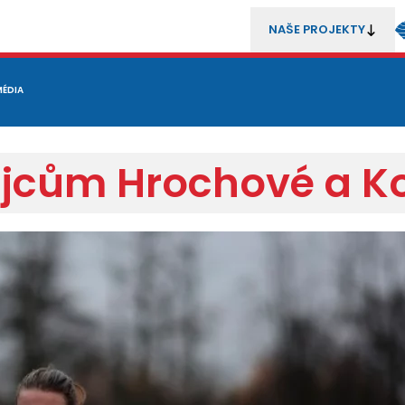
NAŠE PROJEKTY
REZENTACE
MÉDIA
MLÁDEŽ
METODIKA A TRENÉŘI
SOUTĚŽE A ROZHODČÍ
ájcům Hrochové a K