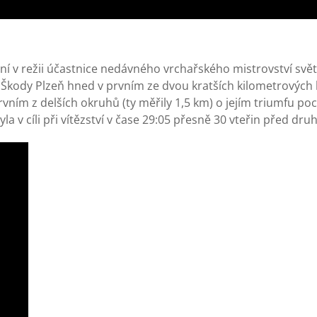
ní v režii účastnice nedávného vrchařského mistrovství svě
Škody Plzeň hned v prvním ze dvou kratších kilometrových k
ním z delších okruhů (ty měřily 1,5 km) o jejím triumfu poc
 v cíli při vítězství v čase 29:05 přesně 30 vteřin před dru