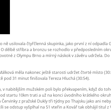
o ně usilovala čtyřčlenná skupinka, jako první z ní odpadla 
O dělbě stříbra a bronzu se rozhodlo v předposledním okr
votné z Olympu Brno a mírný náskok v závěru udržela. Do 
 Málková měla nakonec ještě starosti udržet čtvrté místo (30:
ště pod 31 minut finišovala Tereza Hluchá (30:54).
 v nabitějším mužském poli bylo překvapením, když do toho
od startu 10km trati a už na konci úvodního krátkého okru
a Červinky z pražské Dukly tři týdny po Thajsku jako ani neb
li se odstup vyšplhal na 51 vteřin a Kovář tak obhájil titul 