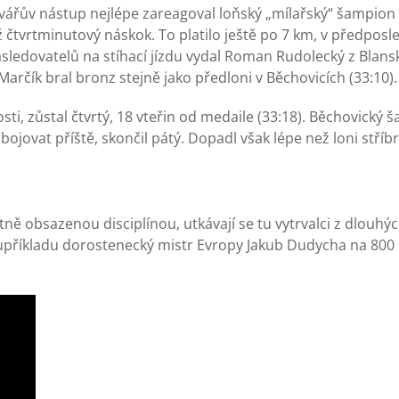
ovářův nástup nejlépe zareagoval loňský „mílařský“ šampion
ž čtvrtminutový náskok. To platilo ještě po 7 km, v předpos
ásledovatelů na stíhací jízdu vydal Roman Rudolecký z Blans
Marčík bral bronz stejně jako předloni v Běchovicích (33:10).
sti, zůstal čtvrtý, 18 vteřin od medaile (33:18). Běchovický
jovat příště, skončil pátý. Dopadl však lépe než loni stříbrn
ně obsazenou disciplínou, utkávají se tu vytrvalci z dlouhýc
 kupříkladu dorostenecký mistr Evropy Jakub Dudycha na 800 