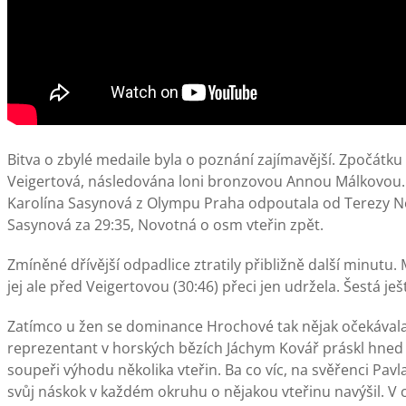
Bitva o zbylé medaile byla o poznání zajímavější. Zpočátku 
Veigertová, následována loni bronzovou Annou Málkovou. 
Karolína Sasynová z Olympu Praha odpoutala od Terezy No
Sasynová za 29:35, Novotná o osm vteřin zpět.
Zmíněné dřívější odpadlice ztratily přibližně další minutu.
jej ale před Veigertovou (30:46) přeci jen udržela. Šestá je
Zatímco u žen se dominance Hrochové tak nějak očekávala,
reprezentant v horských bězích Jáchym Kovář práskl hned 
soupeři výhodu několika vteřin. Ba co víc, na svěřenci Pavl
svůj náskok v každém okruhu o nějakou vteřinu navýšil. V cí