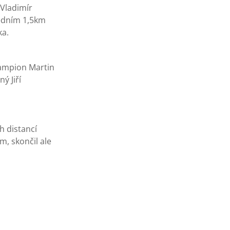
 Vladimír
ledním 1,5km
ka.
 šampion Martin
ý Jiří
h distancí
m, skončil ale