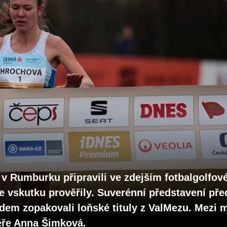
 v Rumburku připravili ve zdejším fotbalgolfov
e vskutku prověřily. Suverénní představení pře
em zopakovali loňské tituly z ValMezu. Mezi mí
éře Anna Šimková.