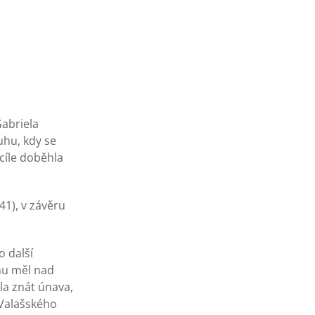
Gabriela
uhu, kdy se
cíle doběhla
41), v závěru
 další
hu měl nad
yla znát únava,
z Valašského