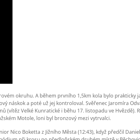
etrovém okruhu. A během prvního 1,5km kola bylo prakticky 
ový náskok a poté už jej kontroloval. Svěřenec Jaromíra Odv
nů (vítěz Velké Kunratické i běhu 17. listopadu ve Hvězdě). 
pražském Motole, loni byl bronzový mezi vytrvalci.
 junior Nico Boketta z Jižního Města (12:43), když předčil Dani
na pódium při krosu po předloňském druhém místě v Běchovic