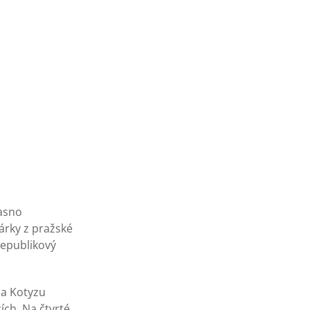
jasno
árky z pražské
Republikový
ela Kotyzu
ích. Na čtvrté