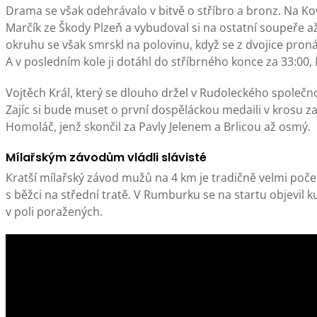
Drama se však odehrávalo v bitvě o stříbro a bronz. Na K
Marčík ze Škody Plzeň a vybudoval si na ostatní soupeře a
okruhu se však smrskl na polovinu, když se z dvojice pron
A v posledním kole ji dotáhl do stříbrného konce za 33:00, 
Vojtěch Král, který se dlouho držel v Rudoleckého společno
Zajíc si bude muset o první dospěláckou medaili v krosu zabo
Homoláč, jenž skončil za Pavly Jelenem a Brlicou až osmý.
Mílařským závodům vládli slávisté
Kratší mílařský závod mužů na 4 km je tradičně velmi počet
s běžci na střední tratě. V Rumburku se na startu objevil
v poli poražených.