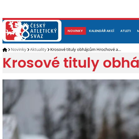
NOVINKY
O NÁS
ČLENOVÉ
KALENDÁŘ AKCÍ
DOKUMENTY
ATLETI
REP
Novinky
Aktuality
Krosové tituly obhájcům Hrochové a…
Krosové tituly obh