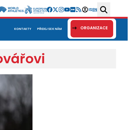
IS
EN
ORGANIZACE
KONTAKTY
PŘIDEJ SE K NÁM
ovářovi