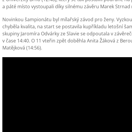
a páté místo vystoupali díky silnému závěru Marek Strnad (1
Novinkou šampionátu byl mílařský závod pro ženy. Vyzkouš
chyběla kvalita, na start se postavila kupříkladu letošní 
skupiny Jaromíra Odvárky ze Slavie se odpoutala v závěreč
v čase 14:40. O 11 vteřin zpět doběhla Anita Žáková z Bero
Matějková (14:56).