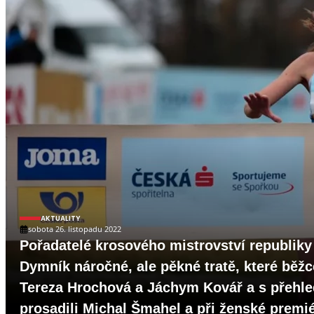
AKTUALITY
sobota 26. listopadu 2022
Pořadatelé krosového mistrovství republiky
Dymník náročné, ale pěkné tratě, které běžc
Tereza Hrochová a Jáchym Kovář a s přehled
prosadili Michal Šmahel a při ženské premi