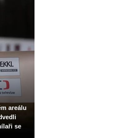
ém areálu
dvedli
laři se