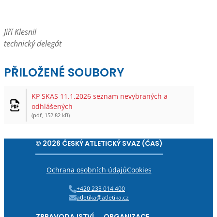
Jiří Klesnil
technický delegát
PŘILOŽENÉ SOUBORY
KP SKAS 11.1.2026 seznam nevybraných a
odhlášených
(pdf, 152.82 kB)
© 2026 ČESKÝ ATLETICKÝ SVAZ (ČAS)
Ochrana osobních údajů
Cookies
+420 233 014 400
atletika@atletika.cz
ZPRAVODAJSTVÍ
ORGANIZACE