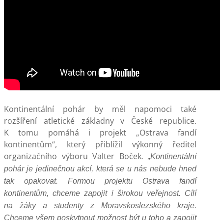
Kontinentální pohár by měl napomoci také
rozšíření atletické základny v České republice.
K tomu pomáhá i projekt „Ostrava fandí
kontinentům“, který přiblížil výkonný ředitel
organizačního výboru Valter Boček
. „Kontinentální
pohár je jedinečnou akcí, která se u nás nebude hned
tak opakovat. Formou projektu Ostrava fandí
kontinentům, chceme zapojit i širokou veřejnost. Cílí
na žáky a studenty z Moravskoslezského kraje.
Chceme všem poskytnout možnost být u toho a zapojit