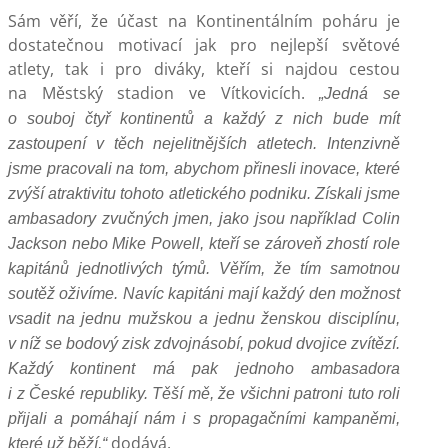
Sám věří, že účast na Kontinentálním poháru je
dostatečnou motivací jak pro nejlepší světové
atlety, tak i pro diváky, kteří si najdou cestou
na Městský stadion ve Vítkovicích.
„Jedná se
o souboj čtyř kontinentů a každý z nich bude mít
zastoupení v těch nejelitnějších atletech. Intenzivně
jsme pracovali na tom, abychom přinesli inovace, které
zvýší atraktivitu tohoto atletického podniku. Získali jsme
ambasadory zvučných jmen, jako jsou například Colin
Jackson nebo Mike Powell, kteří se zároveň zhostí role
kapitánů jednotlivých týmů. Věřím, že tím samotnou
soutěž oživíme. Navíc kapitáni mají každý den možnost
vsadit na jednu mužskou a jednu ženskou disciplínu,
v níž se bodový zisk zdvojnásobí, pokud dvojice zvítězí.
Každý kontinent má pak jednoho ambasadora
i z České republiky. Těší mě, že všichni patroni tuto roli
přijali a pomáhají nám i s propagačními kampaněmi,
dodává.
které už běží,“