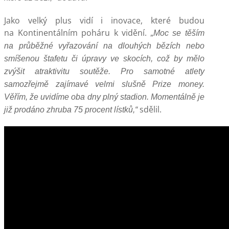
Jako velký plus vidí i inovace, které budou
na Kontinentálním poháru k vidění.
„Moc se těším
na průběžné vyřazování na dlouhých bězích nebo
smíšenou štafetu či úpravy ve skocích, což by mělo
zvýšit atraktivitu soutěže. Pro samotné atlety
samozřejmě zajímavé velmi slušně Prize money.
Věřím, že uvidíme oba dny plný stadion. Momentálně je
sdělil.
již prodáno zhruba 75 procent lístků,“