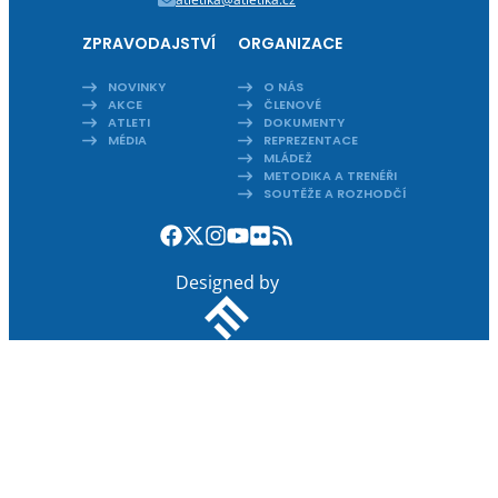
ZPRAVODAJSTVÍ
ORGANIZACE
NOVINKY
O NÁS
AKCE
ČLENOVÉ
ATLETI
DOKUMENTY
MÉDIA
REPREZENTACE
MLÁDEŽ
METODIKA A TRENÉŘI
SOUTĚŽE A ROZHODČÍ
Designed by