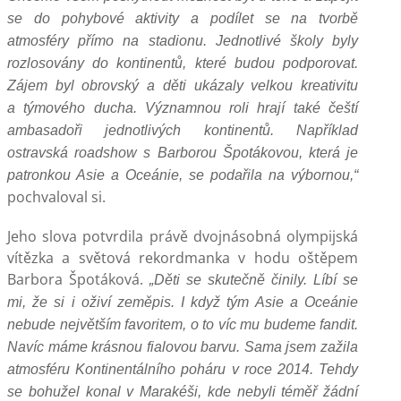
se do pohybové aktivity a podílet se na tvorbě
atmosféry přímo na stadionu. Jednotlivé školy byly
rozlosovány do kontinentů, které budou podporovat.
Zájem byl obrovský a děti ukázaly velkou kreativitu
a týmového ducha. Významnou roli hrají také čeští
ambasadoři jednotlivých kontinentů. Například
ostravská roadshow s Barborou Špotákovou, která je
patronkou Asie a Oceánie, se podařila na výbornou,“
pochvaloval si.
Jeho slova potvrdila právě dvojnásobná olympijská
vítězka a světová rekordmanka v hodu oštěpem
Barbora Špotáková.
„Děti se skutečně činily. Líbí se
mi, že si i oživí zeměpis. I když tým Asie a Oceánie
nebude největším favoritem, o to víc mu budeme fandit.
Navíc máme krásnou fialovou barvu. Sama jsem zažila
atmosféru Kontinentálního poháru v roce 2014. Tehdy
se bohužel konal v Marakéši, kde nebyli téměř žádní