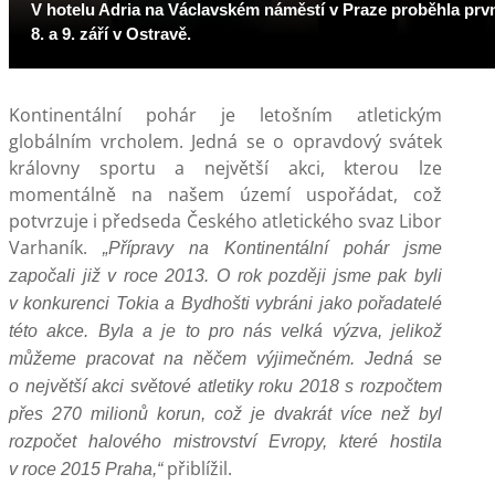
V hotelu Adria na Václavském náměstí v Praze proběhla prvn
8. a 9. září v Ostravě.
Kontinentální pohár je letošním atletickým
globálním vrcholem. Jedná se o opravdový svátek
královny sportu a největší akci, kterou lze
momentálně na našem území uspořádat, což
potvrzuje i předseda Českého atletického svaz Libor
Varhaník.
„Přípravy na Kontinentální pohár jsme
započali již v roce 2013. O rok později jsme pak byli
v konkurenci Tokia a Bydhošti vybráni jako pořadatelé
této akce. Byla a je to pro nás velká výzva, jelikož
můžeme pracovat na něčem výjimečném. Jedná se
o největší akci světové atletiky roku 2018 s rozpočtem
přes 270 milionů korun, což je dvakrát více než byl
rozpočet halového mistrovství Evropy, které hostila
přiblížil.
v roce 2015 Praha,“