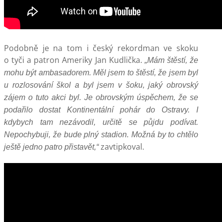
Podobně je na tom i český rekordman ve skoku
o tyči a patron Ameriky Jan Kudlička.
„Mám štěstí, že
mohu být ambasadorem. Měl jsem to štěstí, že jsem byl
u rozlosování škol a byl jsem v šoku, jaký obrovský
zájem o tuto akci byl. Je obrovským úspěchem, že se
podařilo dostat Kontinentální pohár do Ostravy. I
kdybych tam nezávodil, určitě se půjdu podívat.
Nepochybuji, že bude plný stadion. Možná by to chtělo
zavtipkoval.
ještě jedno patro přistavět,“