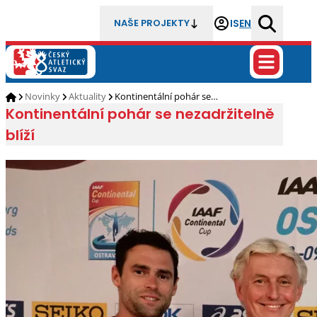
IS
EN
NAŠE PROJEKTY
Novinky
Aktuality
Kontinentální pohár se…
Kontinentální pohár se nezadržitelně
blíží