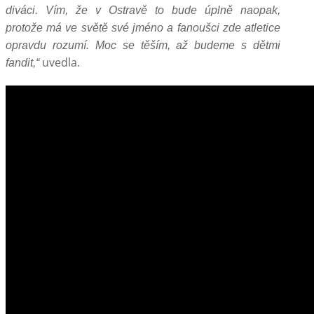
diváci. Vím, že v Ostravě to bude úplně naopak,
protože má ve světě své jméno a fanoušci zde atletice
opravdu rozumí. Moc se těším, až budeme s dětmi
uvedla.
fandit,“