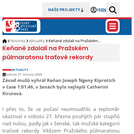
IS
EN
NAŠE PROJEKTY
Novinky
Aktuality
Keňané zdolali na Pražském…
Keňané zdolali na Pražském
půlmaratonu traťové rekordy
AKTUALITY
sobota 27. března 2004
Závod mužů vyhrál Keňan Joseph Ngeny Kiprotich
v čase 1:01:46, v ženách byla nejlepší Catherini
Kiruiová.
I přes to, že se počasí neumoudřilo a teploměr
ukazoval v sobotu 27. března pouhých pár stupňů
nad nulou, padly jak v ženské, tak mužské kategorii
traťové rekordy. Vítězem Pražského půlmaratonu