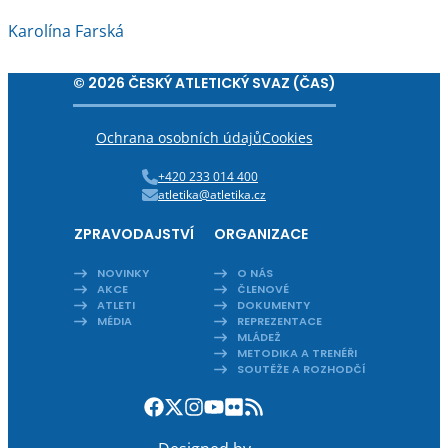
Karolína Farská
© 2026 ČESKÝ ATLETICKÝ SVAZ (ČAS)
Ochrana osobních údajů
Cookies
+420 233 014 400
atletika@atletika.cz
ZPRAVODAJSTVÍ
ORGANIZACE
NOVINKY
O NÁS
AKCE
ČLENOVÉ
ATLETI
DOKUMENTY
MÉDIA
REPREZENTACE
MLÁDEŽ
METODIKA A TRENÉŘI
SOUTĚŽE A ROZHODČÍ