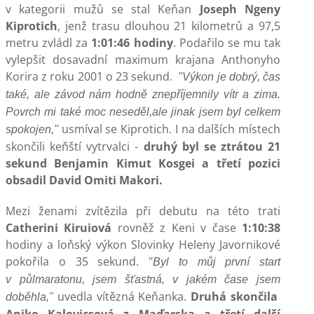
v kategorii
mužů se stal Keňan
Joseph Ngeny
Kiprotich
,
jenž trasu dlouhou 21 kilometrů a 97,5
metru zvládl za
1:01:46
hodiny
. Podařilo se mu tak
vylepšit dosavadní maximum krajana Anthonyho
Korira z
roku 2001 o 23 sekund.
"Výkon je dobrý, čas
také, ale závod nám hodně znepříjemnily
vítr a zima.
Povrch mi také moc neseděl,ale jinak jsem byl celkem
usmíval se
Kiprotich.
I na dalších místech
spokojen,"
skončili keňští
vytrvalci -
druhý byl se ztrátou 21
sekund Benjamin Kimut Kosgei
a třetí pozici
obsadil David Omiti Makori.
Mezi ženami zvítězila při debutu na této trati
Catherini
Kiruiová
rovněž z Keni v čase
1:10:38
hodiny a loňský výkon
Slovinky Heleny Javornikové
pokořila o 35 sekund. "
Byl to můj první start
v půlmaratonu, jsem šťastná, v jakém čase jsem
uvedla vítězná Keňanka.
Druhá skončila
doběhla,"