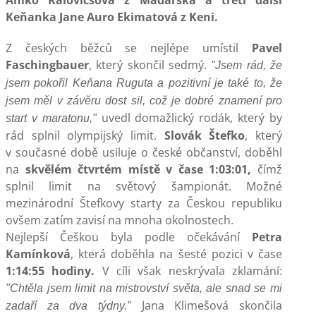
Aniko Kalovicsová z Maďarska a třetí
další
Keňanka Jane Auro
Ekimatová z Keni.
Z českých běžců se nejlépe umístil
Pavel
Faschingbauer
, který skončil sedmý.
"Jsem rád, že
jsem pokořil Keňana Ruguta a pozitivní je také to, že
jsem měl v závěru dost sil, což je dobré znamení pro
uvedl domažlický rodák, který by
start v maratonu,"
rád splnil olympijský limit.
Slovák Štefko
, který
v současné době usiluje o české občanství, doběhl
na
skvělém čtvrtém místě v čase 1:03:01,
čímž
splnil limit na světový šampionát. Možné
mezinárodní Štefkovy starty za Českou republiku
ovšem zatím zavisí na mnoha okolnostech.
Nejlepší Češkou byla podle očekávání
Petra
Kamínková
, která doběhla na šesté pozici v čase
1:14:55 hodiny.
V cíli však neskrývala zklamání:
"Chtěla jsem limit na mistrovství světa, ale snad se mi
Jana Klimešová skončila
zadaří za dva týdny."