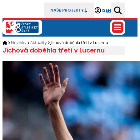
IS
EN
NAŠE PROJEKTY
Novinky
Aktuality
Jíchová doběhla třetí v Lucernu
Jíchová doběhla třetí v Lucernu