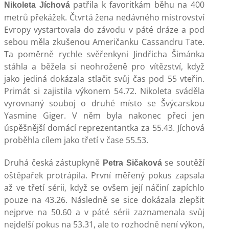
patřila k favoritkám běhu na 400
Nikoleta Jíchová
metrů překážek. Čtvrtá žena nedávného mistrovství
Evropy vystartovala do závodu v páté dráze a pod
sebou měla zkušenou Američanku Cassandru Tate.
Ta poměrně rychle svěřenkyni Jindřicha Šimánka
stáhla a běžela si neohroženě pro vítězství, když
jako jediná dokázala stlačit svůj čas pod 55 vteřin.
Primát si zajistila výkonem 54.72. Nikoleta sváděla
vyrovnaný souboj o druhé místo se Švýcarskou
Yasmine Giger. V něm byla nakonec přeci jen
úspěšnější domácí reprezentantka za 55.43. Jíchová
proběhla cílem jako třetí v čase 55.53.
Druhá česká zástupkyně
se soutěží
Petra Sičaková
oštěpařek protrápila. První měřený pokus zapsala
až ve třetí sérii, když se ovšem její náčiní zapíchlo
pouze na 43.26. Následně se sice dokázala zlepšit
nejprve na 50.60 a v páté sérii zaznamenala svůj
nejdelší pokus na 53.31, ale to rozhodně není výkon,