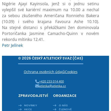
Nigérie Ajayi Kayinsola, jenž si o jednu setinu
vylepšil své kariérní maximum na 10.00 a nechal
za sebou zkušeného Američana Ronnieho Bakera
(10.09) i svého krajana Favoura Ashe 10.10).
Na stejné distanci s překážkami žen dominovala
Portoričanka Jasmine Camacho-Quinn v novém
rekordu mítinku 12.41.
Petr Jelínek
© 2026 ČESKÝ ATLETICKÝ SVAZ (ČAS)
Ochrana osobních údajů
Cookies
+420 233 014 400
atletika@atletika.cz
ZPRAVODAJSTVÍ
ORGANIZACE
NOVINKY
O NÁS
AKCE
ČLENOVÉ