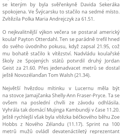
se kterým by byla svěřenkyně Davida Sekeráka
spokojena. Ve Švýcarsku to stačilo na sedmé místo.
Zvítězila Polka Maria Andrejczyk za 61.51.
O nejkvalitnější výkon večera se postaral americký
koulař Payton Otterdahl. Ten se parádně trefil hned
do svého úvodního pokusu, když zapsal 21.95, což
mu bohatě stačilo k vítězství. Nadvládu koulařské
školy ze Spojených států potvrdil druhý Jordan
Geist za 21.60. Přes jedenadvacet metrů se dostal
ještě Novozélanďan Tom Walsh (21.34).
Největší hvězdou mítinku v Lucernu měla být
na stovce Jamajčanka Shelly-Ann Fraser-Pryce. Ta se
ovšem na poslední chvíli ze závodu odhlásila.
Vyhrála tak domácí Mujinga Kambundji v čase 11.20.
Ještě rychlejší však byla vítězka béčkového běhu Zoe
Hobbs z Nového Zélandu (11.17). Sprint na 100
metrů mužů ovládl devatenáctiletý reprezentant