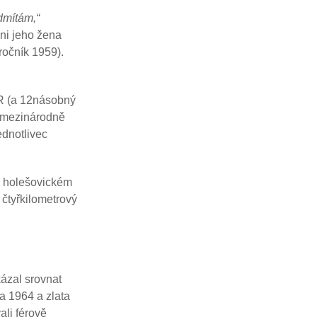
dmítám,“
ani jeho žena
ročník 1959).
ČR (a 12násobný
i mezinárodně
ednotlivec
na holešovickém
 čtyřkilometrový
kázal srovnat
ra 1964 a zlata
ali férově