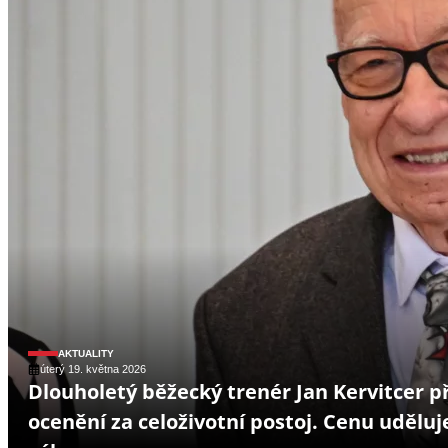
AKTUALITY
úterý 19. května 2026
Dlouholetý běžecký trenér Jan Kervitcer p
ocenění za celoživotní postoj. Cenu udělu