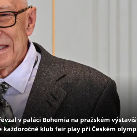
řevzal v paláci Bohemia na pražském výstaviš
je každoročně klub fair play při Českém olym