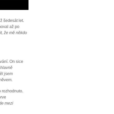
ž šedesát let.
noval až po
it, že mě někdo
ování. On sice
i hlavně
ěl jsem
měvem.
lo rozhodnuto.
prve
de mezi