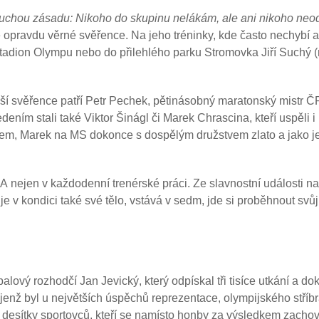
chou zásadu: Nikoho do skupinu nelákám, ale ani nikoho neo
eré opravdu věrné svěřence. Na jeho tréninky, kde často nechybí 
stadion Olympu nebo do přilehlého parku Stromovka Jiří Suchý (
jší svěřence patří Petr Pechek, pětinásobný maratonský mistr 
ním stali také Viktor Šinágl či Marek Chrascina, kteří uspěli 
týmem, Marek na MS dokonce s dospělým družstvem zlato a jako j
. A nejen v každodenní trenérské práci. Ze slavnostní události 
e v kondici také své tělo, vstává v sedm, jde si proběhnout svůj
alový rozhodčí Jan Jevický, který odpískal tři tisíce utkání a do
 jenž byl u největších úspěchů reprezentace, olympijského stříb
 desítky sportovců, kteří se namísto honby za výsledkem zachov