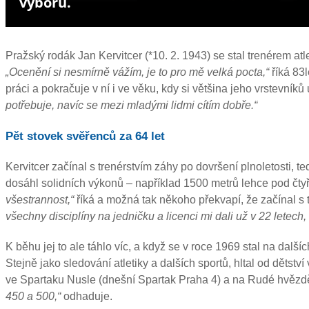
výboru.
Pražský rodák Jan Kervitcer (*10. 2. 1943) se stal trenérem atle
„Ocenění si nesmírně vážím, je to pro mě velká pocta,“
říká 83l
práci a pokračuje v ní i ve věku, kdy si většina jeho vrstevní
potřebuje, navíc se mezi mladými lidmi cítím dobře.“
Pět stovek svěřenců za 64 let
Kervitcer začínal s trenérstvím záhy po dovršení plnoletosti, t
dosáhl solidních výkonů – například 1500 metrů lehce pod čtyři 
všestrannost,“
říká a možná tak někoho překvapí, že začínal s
všechny disciplíny na jedničku a licenci mi dali už v 22 letech
K běhu jej to ale táhlo víc, a když se v roce 1969 stal na dal
Stejně jako sledování atletiky a dalších sportů, hltal od dětstv
ve Spartaku Nusle (dnešní Spartak Praha 4) a na Rudé hvězd
450 a 500,“
odhaduje.