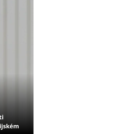
ti
pijském