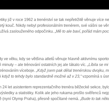
tiky již v roce 1962 a trenérství se tak nepřetržitě věnuje více ne
etý kouč. Nikdy nebyl profesionálním trenérem, své vášni se vě
ků užívá zaslouženého odpočinku.
„Mě to ale baví, pořád mám poc
edy ve věku, kdy se většina atletů věnuje hlavně aktivnímu sport
minuty – ale trénování ostatních jej ale lákalo víc.
„Líbila se m
 trénováním víceboje.
„Když jsem pak dělal trenérskou dvojku, m
, i když to tehdy bylo standardně možné až v 23,“
vzpomíná s ús
ších 24 let asistentem reprezentačního trenéra běžecké sekce, by
í výsledky a statistiky. Kolik ale jeho rukama prošlo svěřenců nej
ě (nyní Olymp Praha), přesně spočítané nemá.
„Bude to tak něk