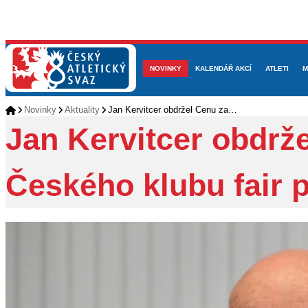
NOVINKY
O NÁS
ČLENOVÉ
KALENDÁŘ AKCÍ
DOKUMENTY
ATLETI
REP
M
Novinky
Aktuality
Jan Kervitcer obdržel Cenu za…
Jan Kervitcer obdrže
Českého klubu fair p