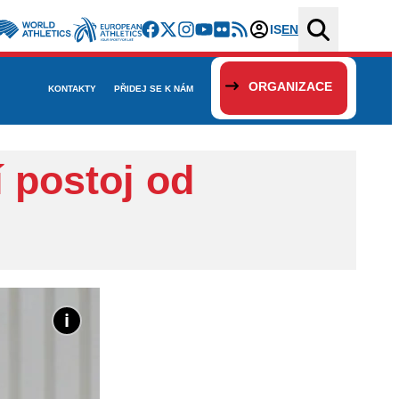
IS
EN
ORGANIZACE
KONTAKTY
PŘIDEJ SE K NÁM
í postoj od