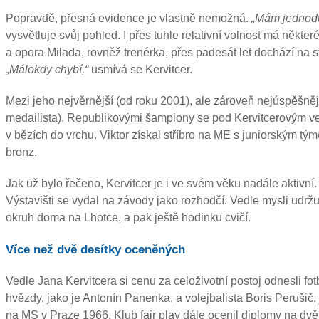
Popravdě, přesná evidence je vlastně nemožná.
„Mám jednodu
vysvětluje svůj pohled. I přes tuhle relativní volnost má někt
a opora Milada, rovněž trenérka, přes padesát let dochází na 
„Málokdy chybí,“
usmívá se Kervitcer.
Mezi jeho nejvěrnější (od roku 2001), ale zároveň nejúspěšně
medailista). Republikovými šampiony se pod Kervitcerovým vede
v bězích do vrchu. Viktor získal stříbro na ME s juniorským 
bronz.
Jak už bylo řečeno, Kervitcer je i ve svém věku nadále aktivní
Výstavišti se vydal na závody jako rozhodčí. Vedle mysli udržuj
okruh doma na Lhotce, a pak ještě hodinku cvičí.
Více než dvě desítky oceněných
Vedle Jana Kervitcera si cenu za celoživotní postoj odnesli fotb
hvězdy, jako je Antonín Panenka, a volejbalista Boris Perušič,
na MS v Praze 1966. Klub fair play dále ocenil diplomy na dvě