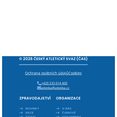
© 2026 ČESKÝ ATLETICKÝ SVAZ (ČAS)
Ochrana osobních údajů
Cookies
+420 233 014 400
atletika@atletika.cz
ZPRAVODAJSTVÍ
ORGANIZACE
NOVINKY
O NÁS
AKCE
ČLENOVÉ
ATLETI
DOKUMENTY