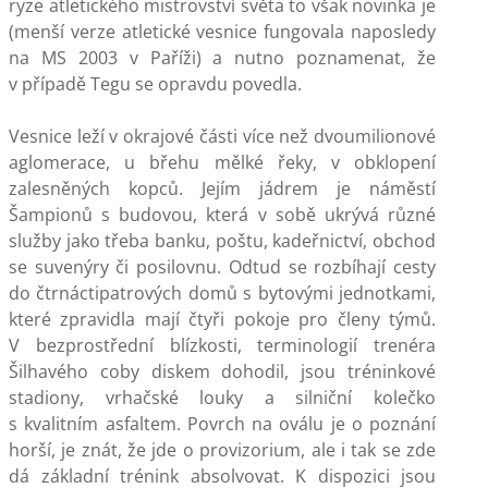
ryze atletického mistrovství světa to však novinka je
(menší verze atletické vesnice fungovala naposledy
na MS 2003 v Paříži) a nutno poznamenat, že
v případě Tegu se opravdu povedla.
Vesnice leží v okrajové části více než dvoumilionové
aglomerace, u břehu mělké řeky, v obklopení
zalesněných kopců. Jejím jádrem je náměstí
Šampionů s budovou, která v sobě ukrývá různé
služby jako třeba banku, poštu, kadeřnictví, obchod
se suvenýry či posilovnu. Odtud se rozbíhají cesty
do čtrnáctipatrových domů s bytovými jednotkami,
které zpravidla mají čtyři pokoje pro členy týmů.
V bezprostřední blízkosti, terminologií trenéra
Šilhavého coby diskem dohodil, jsou tréninkové
stadiony, vrhačské louky a silniční kolečko
s kvalitním asfaltem. Povrch na oválu je o poznání
horší, je znát, že jde o provizorium, ale i tak se zde
dá základní trénink absolvovat. K dispozici jsou