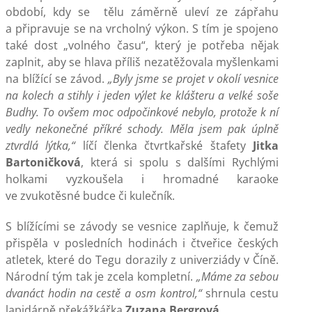
období, kdy se tělu záměrně uleví ze zápřahu
a připravuje se na vrcholný výkon. S tím je spojeno
také dost „volného času“, který je potřeba nějak
zaplnit, aby se hlava příliš nezatěžovala myšlenkami
na blížící se závod.
„Byly jsme se projet v okolí vesnice
na kolech a stihly i jeden výlet ke klášteru a velké soše
Budhy. To ovšem moc odpočinkové nebylo, protože k ní
vedly nekonečné příkré schody. Měla jsem pak úplně
ztvrdlá lýtka,“
líčí členka čtvrtkařské štafety
Jitka
Bartoničková
, která si spolu s dalšími Rychlými
holkami vyzkoušela i hromadné karaoke
ve zvukotěsné budce či kulečník.
S blížícími se závody se vesnice zaplňuje, k čemuž
přispěla v posledních hodinách i čtveřice českých
atletek, které do Tegu dorazily z univerziády v Číně.
Národní tým tak je zcela kompletní.
„Máme za sebou
dvanáct hodin na cestě a osm kontrol,“
shrnula cestu
lapidárně překážkářka
Zuzana Bergrová
.