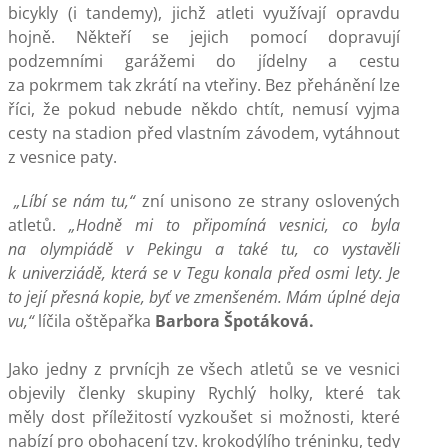
bicykly (i tandemy), jichž atleti využívají opravdu
hojně. Někteří se jejich pomocí dopravují
podzemními garážemi do jídelny a cestu
za pokrmem tak zkrátí na vteřiny. Bez přehánění lze
říci, že pokud nebude někdo chtít, nemusí vyjma
cesty na stadion před vlastním závodem, vytáhnout
z vesnice paty.
„Líbí se nám tu,“
zní unisono ze strany oslovených
atletů.
„Hodně mi to připomíná vesnici, co byla
na olympiádě v Pekingu a také tu, co vystavěli
k univerziádě, která se v Tegu konala před osmi lety. Je
to její přesná kopie, byť ve zmenšeném. Mám úplné deja
vu,“
líčila oštěpařka
Barbora Špotáková.
Jako jedny z prvnícjh ze všech atletů se ve vesnici
objevily členky skupiny Rychlý holky, které tak
měly dost příležitostí vyzkoušet si možnosti, které
nabízí pro obohacení tzv. krokodýlího tréninku, tedy