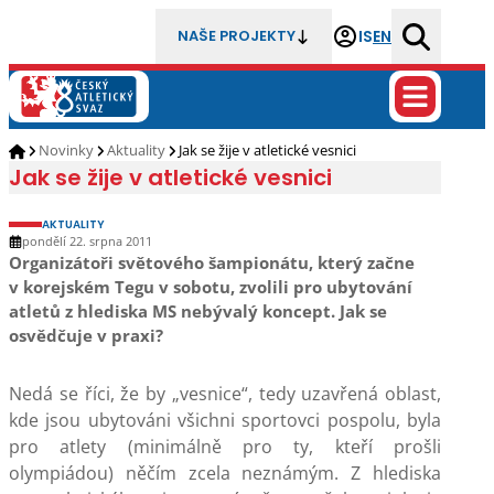
IS
EN
NAŠE PROJEKTY
Novinky
Aktuality
Jak se žije v atletické vesnici
Jak se žije v atletické vesnici
AKTUALITY
pondělí 22. srpna 2011
Organizátoři světového šampionátu, který začne
v korejském Tegu v sobotu, zvolili pro ubytování
atletů z hlediska MS nebývalý koncept. Jak se
osvědčuje v praxi?
Nedá se říci, že by „vesnice“, tedy uzavřená oblast,
kde jsou ubytováni všichni sportovci pospolu, byla
pro atlety (minimálně pro ty, kteří prošli
olympiádou) něčím zcela neznámým. Z hlediska