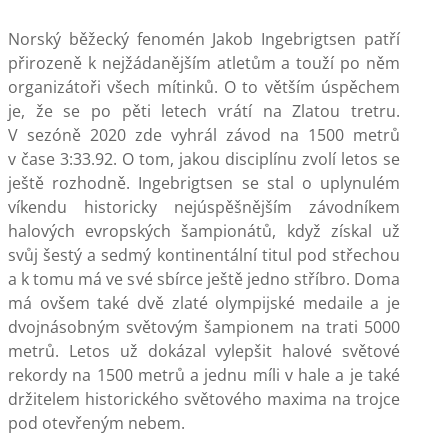
Norský běžecký fenomén Jakob Ingebrigtsen patří
přirozeně k nejžádanějším atletům a touží po něm
organizátoři všech mítinků. O to větším úspěchem
je, že se po pěti letech vrátí na Zlatou tretru.
V sezóně 2020 zde vyhrál závod na 1500 metrů
v čase 3:33.92. O tom, jakou disciplínu zvolí letos se
ještě rozhodně. Ingebrigtsen se stal o uplynulém
víkendu historicky nejúspěšnějším závodníkem
halových evropských šampionátů, když získal už
svůj šestý a sedmý kontinentální titul pod střechou
a k tomu má ve své sbírce ještě jedno stříbro. Doma
má ovšem také dvě zlaté olympijské medaile a je
dvojnásobným světovým šampionem na trati 5000
metrů. Letos už dokázal vylepšit halové světové
rekordy na 1500 metrů a jednu míli v hale a je také
držitelem historického světového maxima na trojce
pod otevřeným nebem.