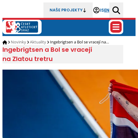
IS
EN
NAŠE PROJEKTY
Novinky
Aktuality
Ingebrigtsen a Bol se vracejí na…
Ingebrigtsen a Bol se vracejí
na Zlatou tretru