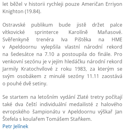
let běžel v historii rychleji pouze Američan Erriyon
Knighton (19.84).
Ostravské publikum bude jistě držet palce
vítkovické sprinterce Karolíně Maňasové.
Svěřenkyně trenéra Iva Pištěka na HME
v Apeldoornu vylepšila vlastní národní rekord
na šedesátce na 7.10 a postoupila do finále. Pro
venkovní sezónu je v jejím hledáčku národní rekord
Jarmily Kratochvílové z roku 1983, za kterým se
svým osobákem z minulé sezóny 11.11 zaostává
o pouhé dvě setiny.
Se startem na letošním vydání Zlaté tretry počítají
také dva čeští individuální medailisté z halového
evropského šampionátu v Apeldoornu výškař Jan
Štefela s koulařem Tomášem Staňkem.
Petr Jelínek