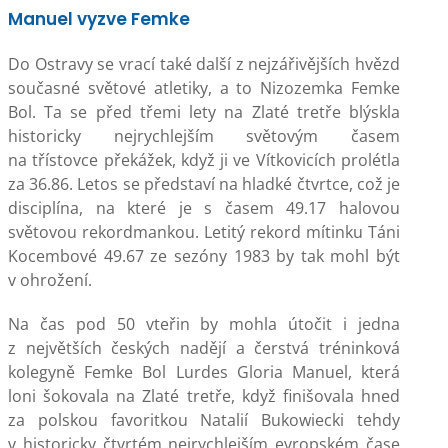
Manuel vyzve Femke
Do Ostravy se vrací také další z nejzářivějších hvězd
současné světové atletiky, a to Nizozemka Femke
Bol. Ta se před třemi lety na Zlaté tretře blýskla
historicky nejrychlejším světovým časem
na třístovce překážek, když ji ve Vítkovicích prolétla
za 36.86. Letos se představí na hladké čtvrtce, což je
disciplína, na které je s časem 49.17 halovou
světovou rekordmankou. Letitý rekord mítinku Táni
Kocembové 49.67 ze sezóny 1983 by tak mohl být
v ohrožení.
Na čas pod 50 vteřin by mohla útočit i jedna
z největších českých nadějí a čerstvá tréninková
kolegyně Femke Bol Lurdes Gloria Manuel, která
loni šokovala na Zlaté tretře, když finišovala hned
za polskou favoritkou Natalií Bukowiecki tehdy
v historicky čtvrtém nejrychlejším evropském čase