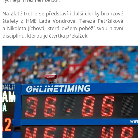
rychlejší i než Femke Bol.
Na Zlaté tretře se představí i další členky bronzové
štafety z HME Lada Vondrová, Tereza Petržilková
a Nikoleta Jíchová, která ovšem poběží svou hlavní
disciplínu, kterou je čtvrtka překážek.