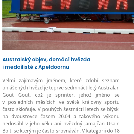
Australský objev, domácí hvězda
i medailisté z Apeldoornu
Velmi zajímavým jménem, které zdobí seznam
ohlášených hvězd je teprve sedmnáctiletý Australan
Gout Gout, což je sprinter, jehož jméno se
v posledních měsících ve světě královny sportu
často skloňuje. V pouhých šestnácti letech se blýskl
na dvoustovce časem 20.04 a takového výkonu
nedosáhl v jeho věku ani hvězdný Jamajčan Usain
Bolt, se kterým je často srovnáván. V kategorii do 18