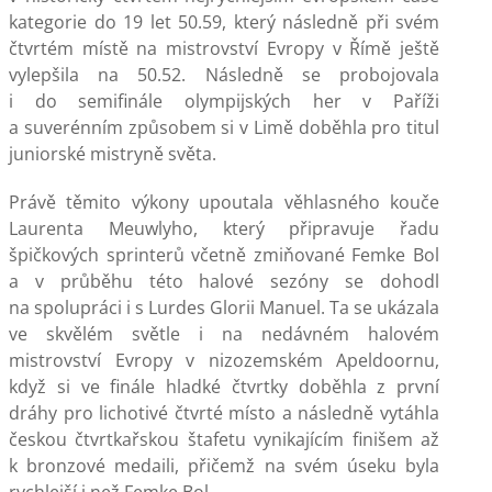
kategorie do 19 let 50.59, který následně při svém
čtvrtém místě na mistrovství Evropy v Římě ještě
vylepšila na 50.52. Následně se probojovala
i do semifinále olympijských her v Paříži
a suverénním způsobem si v Limě doběhla pro titul
juniorské mistryně světa.
Právě těmito výkony upoutala věhlasného kouče
Laurenta Meuwlyho, který připravuje řadu
špičkových sprinterů včetně zmiňované Femke Bol
a v průběhu této halové sezóny se dohodl
na spolupráci i s Lurdes Glorii Manuel. Ta se ukázala
ve skvělém světle i na nedávném halovém
mistrovství Evropy v nizozemském Apeldoornu,
když si ve finále hladké čtvrtky doběhla z první
dráhy pro lichotivé čtvrté místo a následně vytáhla
českou čtvrtkařskou štafetu vynikajícím finišem až
k bronzové medaili, přičemž na svém úseku byla