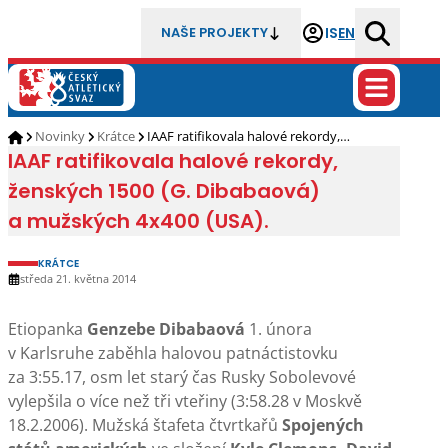
IS
EN
NAŠE PROJEKTY
Novinky
Krátce
IAAF ratifikovala halové rekordy,…
IAAF ratifikovala halové rekordy,
ženských 1500 (G. Dibabaová)
a mužských 4x400 (USA).
KRÁTCE
středa 21. května 2014
Etiopanka
Genzebe Dibabaová
1. února
v Karlsruhe zaběhla halovou patnáctistovku
za 3:55.17, osm let starý čas Rusky Sobolevové
vylepšila o více než tři vteřiny (3:58.28 v Moskvě
18.2.2006). Mužská štafeta čtvrtkařů
Spojených