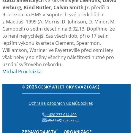
států amerických
ve složení
Kyle Clemons, David
Verburg, Kind Butler, Calvin Smith Jr.
předčila
9. března na HMS v Sopotech své předchůdce
z Maebaši 1999 (A. Morris, D. Johnson, D. Minor, M.
Campbell) o sedm desetin na 3:02.13. Doplňme, že
to není nejrychlejší čas všech dob, při o 17 setin
lepším výkonu kvarteta Clement, Spearmon,
Williamson, Wariner ve Fayetteville před osmi lety
však nebyly splněny všechny náležitosti nutné pro
uznání světového rekordu.
Michal Procházka
© 2026 ČESKÝ ATLETICKÝ SVAZ (ČAS)
Ochrana osobních údajů
Cookies
+420 233 014 400
atletika@atletika.cz
ZPRAVODAJSTVÍ
ORGANIZACE