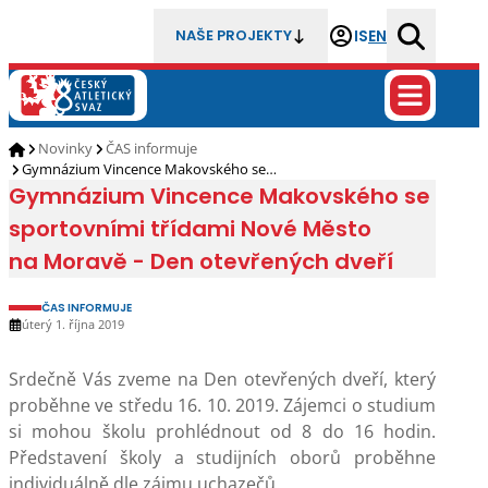
IS
EN
NAŠE PROJEKTY
Novinky
ČAS informuje
Gymnázium Vincence Makovského se…
Gymnázium Vincence Makovského se
sportovními třídami Nové Město
na Moravě - Den otevřených dveří
ČAS INFORMUJE
úterý 1. října 2019
Srdečně Vás zveme na Den otevřených dveří, který
proběhne ve středu 16. 10. 2019. Zájemci o studium
si mohou školu prohlédnout od 8 do 16 hodin.
Představení školy a studijních oborů proběhne
individuálně dle zájmu uchazečů.