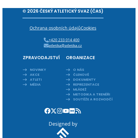
© 2026 ČESKÝ ATLETICKÝ SVAZ (ČAS)
Ochrana osobních údajů
Cookies
+420 233 014 400
atletika@atletika.cz
ZPRAVODAJSTVÍ
ORGANIZACE
NOVINKY
O NÁS
AKCE
ČLENOVÉ
ATLETI
DOKUMENTY
MÉDIA
REPREZENTACE
MLÁDEŽ
METODIKA A TRENÉŘI
SOUTĚŽE A ROZHODČÍ
Designed by