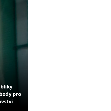
bliky
 body pro
vství