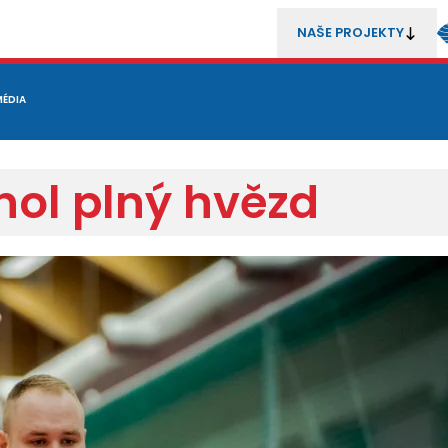
NAŠE PROJEKTY
REZENTACE
MÉDIA
MLÁDEŽ
METODIKA A TRENÉŘI
SOUTĚŽE A ROZHODČÍ
hol plný hvězd