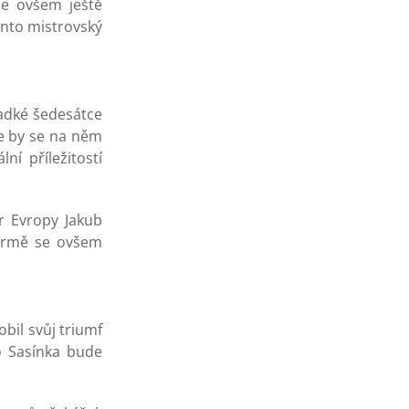
de ovšem ještě
ento mistrovský
ladké šedesátce
že by se na něm
í příležitostí
tr Evropy Jakub
formě se ovšem
bil svůj triumf
o Sasínka bude