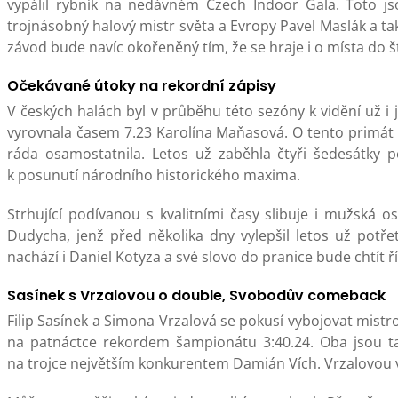
vypálil rybník na nedávném Czech Indoor Gala. Toto jso
trojnásobný halový mistr světa a Evropy Pavel Maslák a t
závod bude navíc okořeněný tím, že se hraje i o místa do 
Očekávané útoky na rekordní zápisy
V českých halách byl v průběhu této sezóny k vidění už i
vyrovnala časem 7.23 Karolína Maňasová. O tento primát s
ráda osamostatnila. Letos už zaběhla čtyři šedesátky po
k posunutí národního historického maxima.
Strhující podívanou s kvalitními časy slibuje i mužská o
Dudycha, jenž před několika dny vylepšil letos už potře
nachází i Daniel Kotyza a své slovo do pranice bude chtít ří
Sasínek s Vrzalovou o double, Svobodův comeback
Filip Sasínek a Simona Vrzalová se pokusí vybojovat mistro
na patnáctce rekordem šampionátu 3:40.24. Oba jsou t
na trojce největším konkurentem Damián Vích. Vrzalovou 