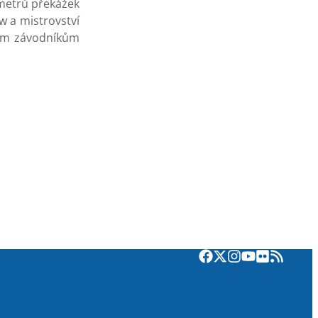
metrů překážek
ow a mistrovství
ším závodníkům