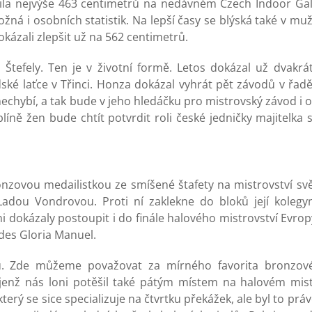
čila nejvýše 463 centimetrů na nedávném Czech Indoor Gal
ná i osobních statistik. Na lepší časy se blýská také v mužs
okázali zlepšit už na 562 centimetrů.
tefely. Ten je v životní formě. Letos dokázal už dvakrá
ské laťce v Třinci. Honza dokázal vyhrát pět závodů v řad
chybí, a tak bude v jeho hledáčku pro mistrovský závod i o
líně žen bude chtít potvrdit roli české jedničky majitelka
ronzovou medailistkou ze smíšené štafety na mistrovství sv
Ladou Vondrovou. Proti ní zaklekne do bloků její kolegy
i dokázaly postoupit i do finále halového mistrovství Evro
rdes Gloria Manuel.
 Zde můžeme považovat za mírného favorita bronzové
 jenž nás loni potěšil také pátým místem na halovém mist
terý se sice specializuje na čtvrtku překážek, ale byl to pr