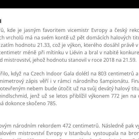
l
řů, kde je jasným favoritem vicemistr Evropy a český r
ch vrcholů má na svém kontě už pět domácích halových titu
atím hodnotu 21.33, což je výkon, kterého dosáhl právě v
ntimetr méně při mítinku v Liévin a bral v nabité konkuren
ord mistrovství, jehož hodnotu stanovil v roce 2018 na 21.59.
řilo, když na Czech Indoor Gala dolétl na 803 centimetrů 
mimetrový zápis věří i v rámci národního šampionátu. Fin
otevřeným nebem bude útočit už na svůj devátý halový titu
dlschmid, jenž už se letos přiblížil výkonem 772 jen na 
á dokonce skočeno 785.
novým národním rekordem 472 centimetrů. Následně pak vy
alovém mistrovství Evropy v Istanbulu vystoupala na bron