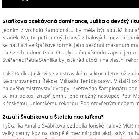
Staňkova očekávaná dominance, Juška o devátý titu
Jedním z vrcholů šampionátu by měla být soutěž koula
Staněk. Majitel pěti cenných kovů z halových mezinárodní
se nachází ve špičkové formě. Jeho sezónní maximum má z
na Czech Indoor Gala. O uplynulém víkendu zapsal jen o ce
Svěřenec Petra Stehlíka by jistě rád útočil i na vlastní rek
Také Radku Juškovi se v ostravském sektoru letos už zada
favorizovanému Řekovi Miltiadu Tentoglouovi. V další os
halového mistrovství Evropy i světového šampionátu pod 
se mu pokusí znepříjemnit jeho možný nástupce Petr Mein
k českému juniorskému rekordu. Pod otevřeným nebem m
Zazáří Švábíková a Štefela nad laťkou?
Tyčkařka Amálie Švábíková ozdobila loňské halové MČR 
velký cenný kov na dospělé mezinárodní akci, když na h