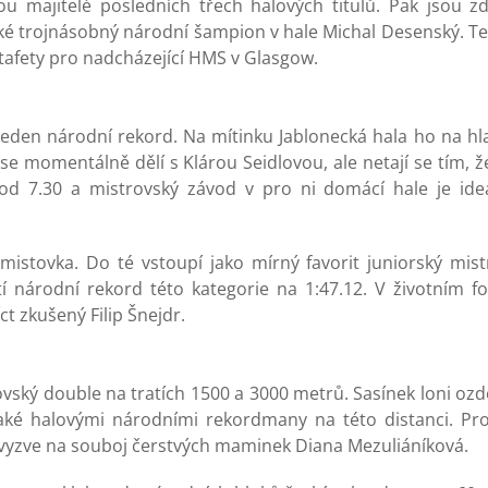
u majitelé posledních třech halových titulů. Pak jsou z
aké trojnásobný národní šampion v hale Michal Desenský. T
štafety pro nadcházející HMS v Glasgow.
 jeden národní rekord. Na mítinku Jablonecká hala ho na h
e momentálně dělí s Klárou Seidlovou, ale netají se tím, 
d 7.30 a mistrovský závod v pro ni domácí hale je ideáln
smistovka. Do té vstoupí jako mírný favorit juniorský mis
tí národní rekord této kategorie na 1:47.12. V životním 
ct zkušený Filip Šnejdr.
vský double na tratích 1500 a 3000 metrů. Sasínek loni ozdo
aké halovými národními rekordmany na této distanci. Pr
vyzve na souboj čerstvých maminek Diana Mezuliáníková.