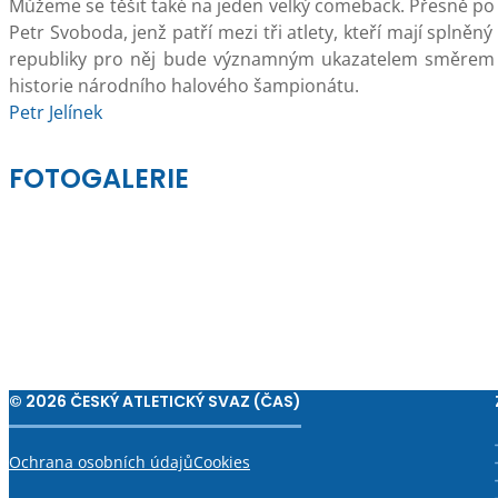
Můžeme se těšit také na jeden velký comeback. Přesně po
Petr Svoboda, jenž patří mezi tři atlety, kteří mají splněn
republiky pro něj bude významným ukazatelem směrem k 
historie národního halového šampionátu.
Petr Jelínek
FOTOGALERIE
© 2026 ČESKÝ ATLETICKÝ SVAZ (ČAS)
Ochrana osobních údajů
Cookies