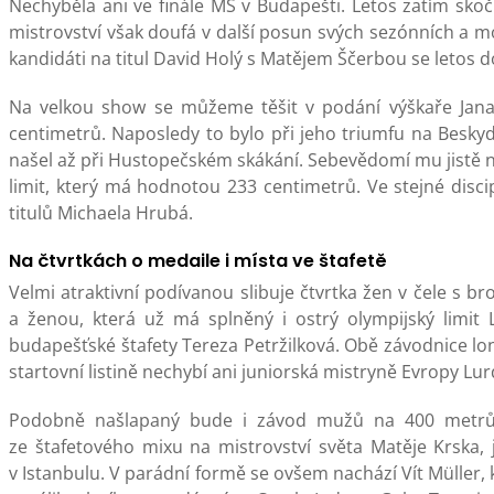
Nechyběla ani ve finále MS v Budapešti. Letos zatím sko
mistrovství však doufá v další posun svých sezónních a mož
kandidáti na titul David Holý s Matějem Ščerbou se letos d
Na velkou show se můžeme těšit v podání výškaře Jana Š
centimetrů. Naposledy to bylo při jeho triumfu na Beskyd
našel až při Hustopečském skákání. Sebevědomí mu jistě ne
limit, který má hodnotou 233 centimetrů. Ve stejné discip
titulů Michaela Hrubá.
Na čtvrtkách o medaile i místa ve štafetě
Velmi atraktivní podívanou slibuje čtvrtka žen v čele s b
a ženou, která už má splněný i ostrý olympijský limit 
budapešťské štafety Tereza Petržilková. Obě závodnice lon
startovní listině nechybí ani juniorská mistryně Evropy Lu
Podobně našlapaný bude i závod mužů na 400 metrů.
ze štafetového mixu na mistrovství světa Matěje Krska,
v Istanbulu. V parádní formě se ovšem nachází Vít Müller, k