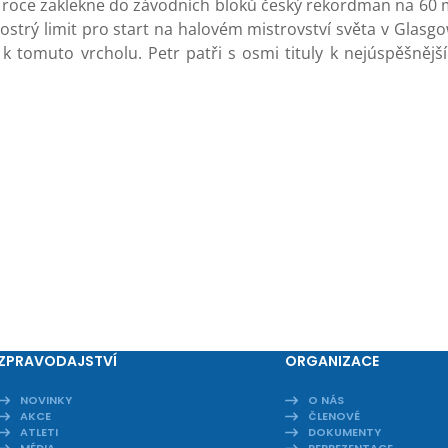
 roce zaklekne do závodních bloků český rekordman na 60 
ý ostrý limit pro start na halovém mistrovství světa v Glasg
tomuto vrcholu. Petr patři s osmi tituly k nejúspěšněj
ZPRAVODAJSTVÍ
ORGANIZACE
NOVINKY
O NÁS
AKCE
ČLENOVÉ
ATLETI
DOKUMENTY