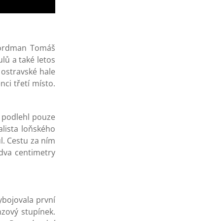
ekordman Tomáš
lů a také letos
 ostravské hale
ci třetí místo.
a podlehl pouze
alista loňského
l. Cestu za ním
dva centimetry
bojovala první
zový stupínek.