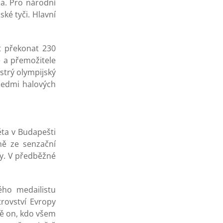
a. Pro národní
ké tyči. Hlavní
t překonat 230
ě a přemožitele
strý olympijský
 sedmi halových
ěta v Budapešti
ně ze senzační
py. V předběžné
ho medailistu
rovství Evropy
ávě on, kdo všem