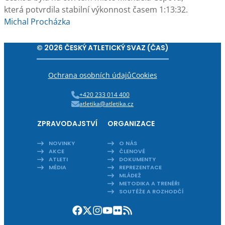
která potvrdila stabilní výkonnost časem 1:13:32.
Michal Procházka
© 2026 ČESKÝ ATLETICKÝ SVAZ (ČAS)
Ochrana osobních údajů
Cookies
+420 233 014 400
atletika@atletika.cz
ZPRAVODAJSTVÍ
ORGANIZACE
NOVINKY
O NÁS
AKCE
ČLENOVÉ
ATLETI
DOKUMENTY
MÉDIA
REPREZENTACE
MLÁDEŽ
METODIKA A TRENÉŘI
SOUTĚŽE A ROZHODČÍ