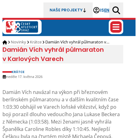
IS
EN
NAŠE PROJEKTY
Novinky
Krátce
Damián Vích vyhrál půlmaraton v…
Damián Vích vyhrál půlmaraton
v Karlových Varech
KRÁTCE
neděle 17. května 2026
Damián Vích navázal na výkon při březnovém
berlínském půlmaratonu a v dalším kvalitním čase
1:03:30 obhájil ve Varech loňské vítězství, když po
boji porazil dlouho vedoucího Jana Lukase Beckera
z Německa (1:03:58). Mezi ženami jasně vyhrála
Španělka Caroline Robles díky 1:10:45. Nejlepší
Češkou byla na čtvrtém místě Michaela Čepová,