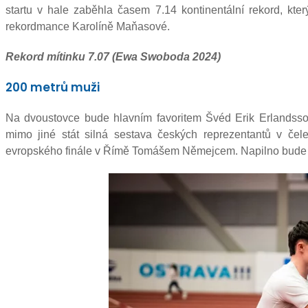
startu v hale zaběhla časem 7.14 kontinentální rekord, kter
rekordmance Karolíně Maňasové.
Rekord mítinku 7.07 (Ewa Swoboda 2024)
200 metrů muži
Na dvoustovce bude hlavním favoritem Švéd Erik Erlandss
mimo jiné stát silná sestava českých reprezentantů v 
evropského finále v Římě Tomášem Němejcem. Napilno bude mí