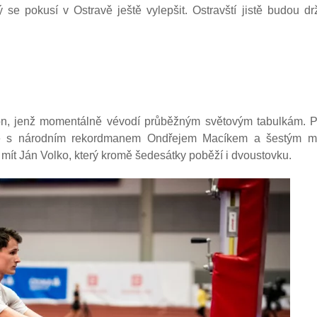
ý se pokusí v Ostravě ještě vylepšit. Ostravští jistě budou d
on, jenž momentálně vévodí průběžným světovým tabulkám. 
čele s národním rekordmanem Ondřejem Macíkem a šestým 
t Ján Volko, který kromě šedesátky poběží i dvoustovku.