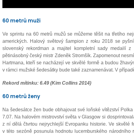
60 metrů muži
Ve sprintu na 60 metrů mužů se můžeme těšit na třetího nej
amerických. Halový světový šampion z roku 2018 se pyšní
slovenský rekordman a majitel kompletní sady medailí z
pětinásobný český mistr Zdeněk Stromšík. Zapomenout nesm
Hartmana, kteří se nacházejí ve skvělé formě a budou žhavými
v rámci mužské šedesátky bude také zaznamenávat. V případě
Rekord mítinku: 6.49 (Kim Collins 2014)
60 metrů ženy
Na šedesátce žen bude obhajovat své loňské vítězství Polka
7.07. Na halovém mistrovství světa v Glasgow si dosprintovala 
z ní dělá čtvrtou nejrychlejší Evropanku historie. Ve skvěl
v této sezóně posunula hodnotu lucemburského národního re