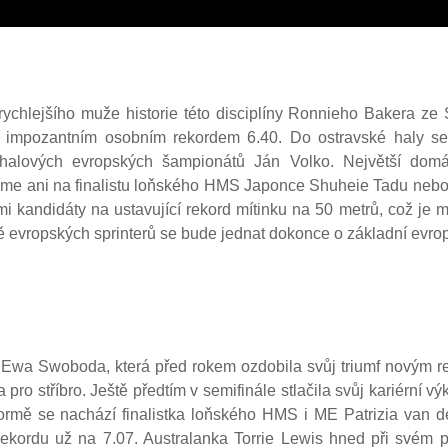
rychlejšího muže historie této disciplíny Ronnieho Bakera ze
 impozantním osobním rekordem 6.40. Do ostravské haly se
 halových evropských šampionátů Ján Volko. Největší domá
íme ani na finalistu loňského HMS Japonce Shuheie Tadu ne
 kandidáty na ustavující rekord mítinku na 50 metrů, což je m
 evropských sprinterů se bude jednat dokonce o základní evro
 Ewa Swoboda, která před rokem ozdobila svůj triumf novým r
pro stříbro. Ještě předtím v semifinále stlačila svůj kariérní v
é formě se nachází finalistka loňského HMS i ME Patrizia van 
kordu už na 7.07. Australanka Torrie Lewis hned při svém p