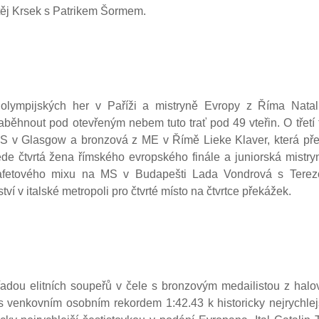
těj Krsek s Patrikem Šormem.
 olympijských her v Paříži a mistryně Evropy z Říma Nata
aběhnout pod otevřeným nebem tuto trať pod 49 vteřin. O třetí
MS v Glasgow a bronzová z ME v Římě Lieke Klaver, která pře
de čtvrtá žena římského evropského finále a juniorská mistry
štafetového mixu na MS v Budapešti Lada Vondrová s Terez
ví v italské metropoli pro čtvrté místo na čtvrtce překážek.
ou elitních soupeřů v čele s bronzovým medailistou z halov
 s venkovním osobním rekordem 1:42.43 k historicky nejrychl