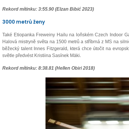
Rekord mítinku: 3:55.90 (Elzan Bibić 2023)
3000 metrů ženy
Také Etiopanka Freweiny Hailu na loňském Czech Indoor Gala
Halová mistryně světa na 1500 metrů a stříbrná z MS na silniční 
běžecký talent Innes Fitzgerald, která chce útočit na evrop
světle předvést Kristiina Sasínek Mäki.
Rekord mítinku: 8:38.81 (Hellen Obiri 2018)