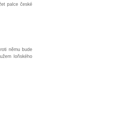
ržet palce české
Proti němu bude
mužem loňského