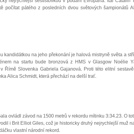
oricky nejrychlejší šestistovkou v podání Evropana. Ital Catali
tě počítat pátého z posledních dvou světových šampionátů A
u kandidátkou na jeho překonání je halová mistryně světa a stř
ménem na startu bude bronzová z HMS v Glasgow Noélie Ya
v Římě Slovenka Gabriela Gajanová. Proti této elitní sestavě
ka Alica Schmidt, která přechází na delší trať.
a ovládl závod na 1500 metrů v rekordu mítinku 3:34.23. O tot
il i Brit Elliot Giles, což je historicky druhý nejrychlejší muž 
dáčku vlastní národní rekord.