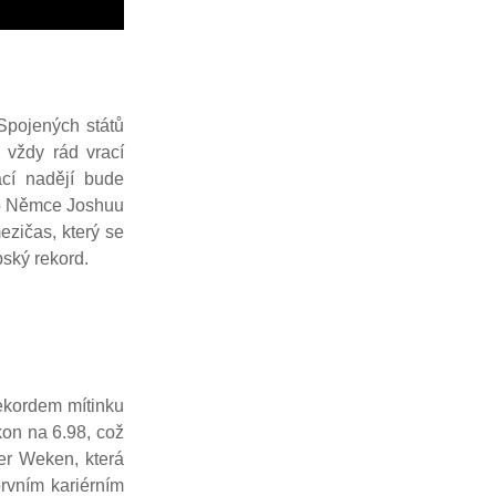
 Spojených států
 vždy rád vrací
cí nadějí bude
bo Němce Joshuu
ezičas, který se
pský rekord.
ekordem mítinku
ýkon na 6.98, což
der Weken, která
rvním kariérním