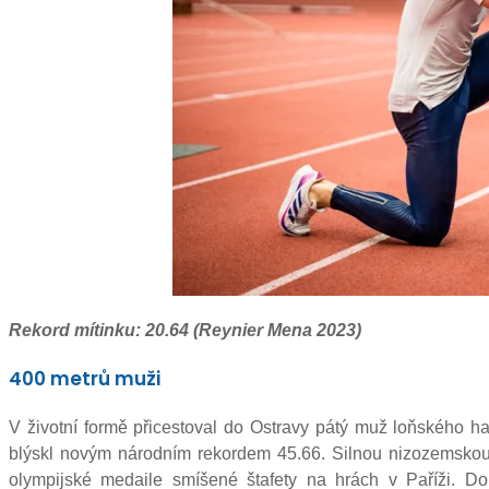
Rekord mítinku: 20.64 (Reynier Mena 2023)
400 metrů muži
V životní formě přicestoval do Ostravy pátý muž loňského ha
blýskl novým národním rekordem 45.66. Silnou nizozemskou č
olympijské medaile smíšené štafety na hrách v Paříži. Do