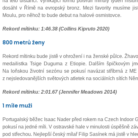
na této distanci. Vynikající formu potvrdil minulý týden hist
dosáhl v Římě na evropský bronz. Mezi favority musíme jis
Moulu, pro něhož to bude debut na halové osmistovce.
Rekord mítinku: 1:46.38 (Collins Kipruto 2020)
800 metrů ženy
Rekord mítinku bude jistě v ohrožení i na ženské půlce. Žhavo
medailistka Tsige Duguma z Etiopie. Dalším špičkovým j
Na loňskou životní sezónu se pokusí navázat stříbrná z ME 
z nejsledovanějších světových atletek na sociálních sítích Něm
Rekord mítinku: 2:01.67 (Jennifer Meadows 2014)
1 míle muži
Portugalský běžec Isaac Nader před rokem na Czech Indoor Gal
pokusí na jedné míli. V ostravské hale v minulosti úspěšně závod
pod střechou. Nejlepší český mílař Filip Sasínek má jistě v hle