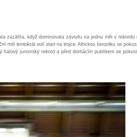
 zazářila, když dominovala závodu na jednu míli v rekordu m
míli tentokrát volí start na trojce. Africkou favoritku se pokusí
ský halový juniorský rekord a před domácím publikem se pokus