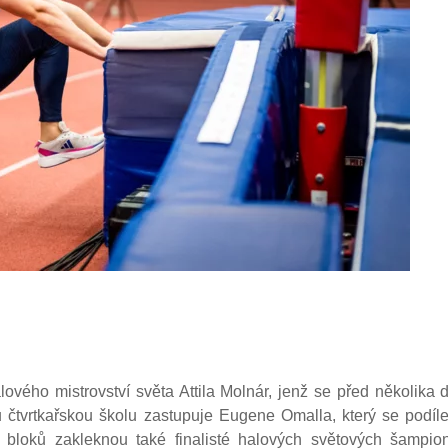
lového mistrovství světa Attila Molnár, jenž se před několika
tvrtkařskou školu zastupuje Eugene Omalla, který se podílel
 bloků zakleknou také finalisté halových světových šampio