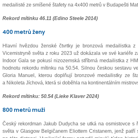
medailisté ze smíšené štafety na 4x400 metrů v Budapešti Ma
Rekord mítinku 46.11 (Edino Steele 2014)
400 metrů ženy
Hlavní hvězdou ženské čtvrtky je bronzová medailistka z
Vicemistryně světa z roku 2023 už dokázala ve své kariéře z
Indoor Gala se pokusí nizozemská stříbrná medailistka z H
hodnotu rekordu mítinku na 50.54. Silnou českou sestavu ve
Gloria Manuel, kterou doplňují bronzové medailistky ze 
a Nikoleta Jíchová, která si doběhla na kontinentálním mistrovst
Rekord mítinku: 50.54 (Lieke Klaver 2024)
800 metrů muži
Český rekordman Jakub Dudycha se utká na osmistovce s řad
světa v Glasgow Belgičanem Eliottem Cristanem, jenž patří