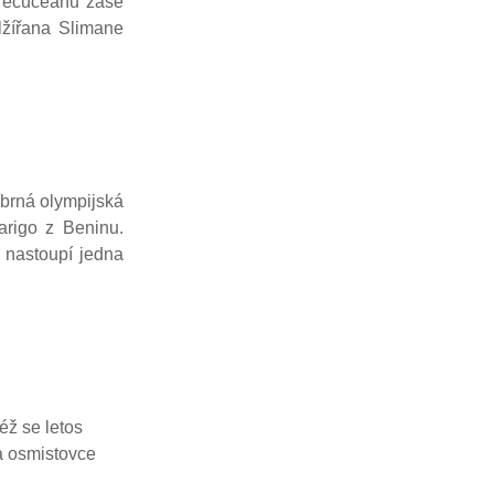
n Tecuceanu zase
lžířana Slimane
íbrná olympijská
rigo z Beninu.
 nastoupí jedna
éž se letos
na osmistovce