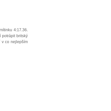
ítinku 4:17.36.
 potrápit britský
í v co nejlepším