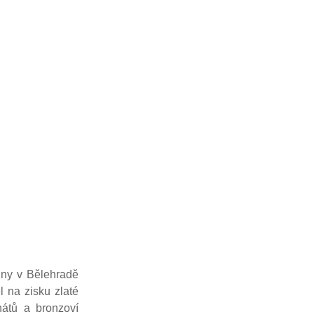
 dny v Bělehradě
 na zisku zlaté
nátů a bronzoví