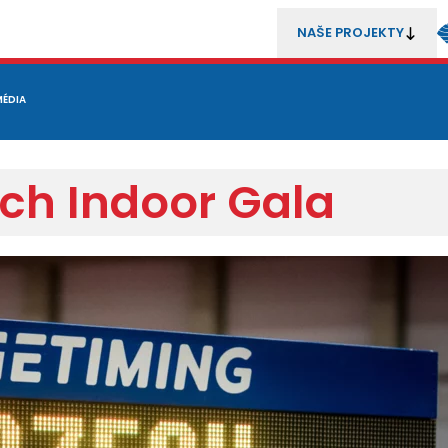
NAŠE PROJEKTY
REZENTACE
MÉDIA
MLÁDEŽ
METODIKA A TRENÉŘI
SOUTĚŽE A ROZHODČÍ
ch Indoor Gala