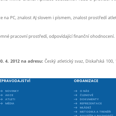
 na PC, znalost AJ slovem i písmem, znalost prostředí atlet
mné pracovní prostředí, odpovídající finanční ohodnocení.
0. 4. 2012 na adresu:
Český atletický svaz, Diskařská 100,
ZPRAVODAJSTVÍ
ORGANIZACE
NOVINKY
O NÁS
AKCE
ČLENOVÉ
ATLETI
DOKUMENTY
MÉDIA
REPREZENTACE
MLÁDEŽ
METODIKA A TRENÉŘI
SOUTĚŽE A ROZHODČÍ