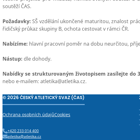
soutěží ČAS.
Požadavky:
SŠ vzdělání ukončené maturitou, znalost práce
řidičský průkaz skupiny B, ochota cestovat v rámci ČR.
Nabízíme:
hlavní pracovní poměr na dobu neurčitou, příje
Nástup:
dle dohody.
Nabídky se strukturovaným životopisem zasílejte do 3
nebo e-mailem: atletika@atletika.cz.
© 2026 ČESKÝ ATLETICKÝ SVAZ (ČAS)
Ochrana osobních údajů
Cookies
+420 233 014 400
atletika@atletika.cz