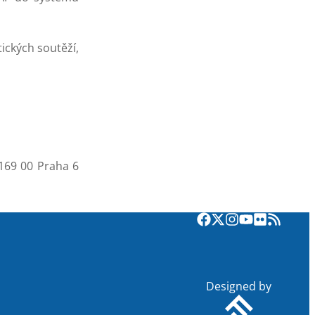
ických soutěží,
 169 00 Praha 6
Designed by