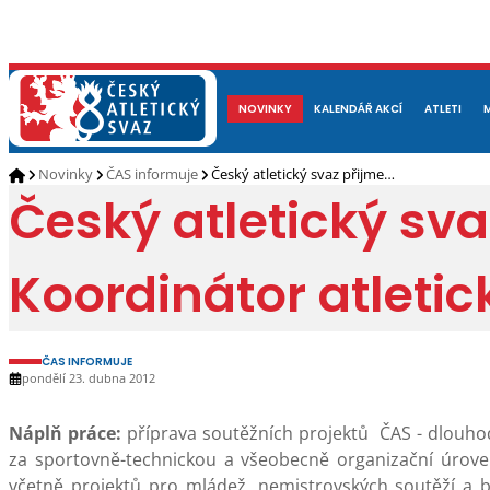
NOVINKY
O NÁS
ČLENOVÉ
KALENDÁŘ AKCÍ
DOKUMENTY
ATLETI
REP
Novinky
ČAS informuje
Český atletický svaz přijme…
Český atletický sv
Koordinátor atletic
ČAS INFORMUJE
pondělí 23. dubna 2012
Náplň práce:
příprava soutěžních projektů ČAS - dlouho
za sportovně-technickou a všeobecně organizační úrove
včetně projektů pro mládež, nemistrovských soutěží a 