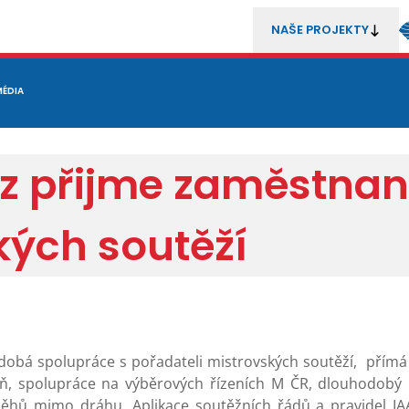
NAŠE PROJEKTY
REZENTACE
MÉDIA
MLÁDEŽ
METODIKA A TRENÉŘI
SOUTĚŽE A ROZHODČÍ
az přijme zaměstnan
kých soutěží
dobá spolupráce s pořadateli mistrovských soutěží, přím
ň, spolupráce na výběrových řízeních M ČR, dlouhodobý r
běhů mimo dráhu. Aplikace soutěžních řádů a pravidel I