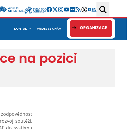
IS
EN
ORGANIZACE
KONTAKTY
PŘIDEJ SE K NÁM
ce na pozici
á zodpovědnost
ozvoj soutěží,
AAF do systému