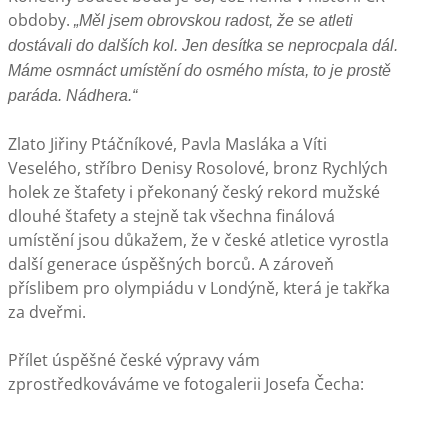
obdoby.
„Měl jsem obrovskou radost, že se atleti
dostávali do dalších kol. Jen desítka se neprocpala dál.
Máme osmnáct umístění do osmého místa, to je prostě
paráda. Nádhera.“
Zlato Jiřiny Ptáčníkové, Pavla Masláka a Víti
Veselého, stříbro Denisy Rosolové, bronz Rychlých
holek ze štafety i překonaný český rekord mužské
dlouhé štafety a stejně tak všechna finálová
umístění jsou důkažem, že v české atletice vyrostla
další generace úspěšných borců. A zároveň
příslibem pro olympiádu v Londýně, která je takřka
za dveřmi.
Přílet úspěšné české výpravy vám
zprostředkováváme ve fotogalerii Josefa Čecha: