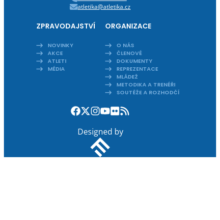
atletika@atletika.cz
ZPRAVODAJSTVÍ
ORGANIZACE
NOVINKY
O NÁS
AKCE
ČLENOVÉ
ATLETI
DOKUMENTY
MÉDIA
REPREZENTACE
MLÁDEŽ
METODIKA A TRENÉŘI
SOUTĚŽE A ROZHODČÍ
Designed by