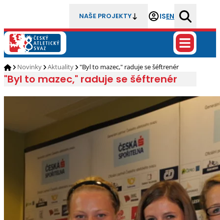
IS
EN
NAŠE PROJEKTY
Novinky
Aktuality
"Byl to mazec," raduje se šéftrenér
"Byl to mazec," raduje se šéftrenér