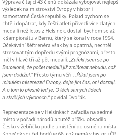
Výprava čítající 43 členů dokázala vybojovat nejlepší
výsledek na mistrovství Evropy v historii
samostatné České republiky. Pokud bychom se
chtěli dopátrat, kdy čeští atleti přivezli více zlatých
medailí než letos z Helsinek, dostali bychom se až
k šampionátu v Bernu, který se konal v roce 1954.
Očekávání šéftrenéra však byla opatrná, nechtěl
stresovat tým dopředu svými prognózami, přesto
měl v hlavě tři až pět medailí.
„Zařekl jsem se po
Barceloně, že počet medailí již zmiňovat nebudu, což
Přesto týmu věřil.
jsem dodržel.“
„Říkal jsem po
minulém mistrovství Evropy, dejte jim čas, oni dozrají.
A o tom to přesně teď je. O těch samých lidech
povídal Dvořák.
a skvělých výkonech,“
Reprezentace se v Helsinkách zařadila na sedmé
místo v pořadí národů a tutéž příčku obsadilo
Česko v žebříčku podle umístění do osmého místa.
Konečný součet bodů je 68, což nemá v historii ČR