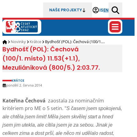
IS
EN
NAŠE PROJEKTY
Novinky
Krátce
Bydhošť (POL): Čechová (100/1.…
Bydhošť (POL): Čechová
(100/1. místo) 11.53(+1.1),
Mezuliáníková (800/5.) 2:03.77.
KRÁTCE
pondělí 2. června 2014
Kateřina Čechová
zaostala za nominačním
kritériem pro ME o 5 setin.
"
S časem jsem spokojená,
ale chtěla jsem limit! Měla jsem skvělej start a hned
jsem jim utekla, ale cítila jsem je za sebou. Jinak je
celkem zima a dost prší, ale něco mi udělalo radost,