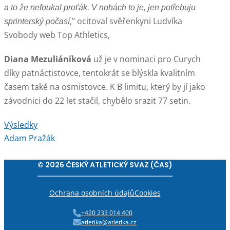
a to že nefoukal proťák. V nohách to je, jen potřebuju
," ocitoval svěřenkyni Ludvíka
sprinterský počasí
Svobody web Top Athletics,
Diana Mezuliáníková
už je v nominaci pro Curych
díky patnáctistovce, tentokrát se blýskla kvalitním
časem také na osmistovce. K B limitu, který by jí jako
závodnici do 22 let stačil, chybělo srazit 77 setin.
Výsledky
Adam Pražák
© 2026 ČESKÝ ATLETICKÝ SVAZ (ČAS)
Ochrana osobních údajů
Cookies
+420 233 014 400
atletika@atletika.cz