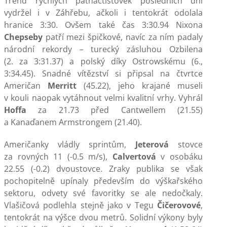
Trend rychlých patnáctistovek posledních dní
vydržel i v Záhřebu, ačkoli i tentokrát odolala
hranice 3:30. Ovšem také čas 3:30.94 Nixona
Chepseby
patří mezi špičkové, navíc za ním padaly
národní rekordy – turecký zásluhou Ozbilena
(2. za 3:31.37) a polský díky Ostrowskému (6.,
3:34.45). Snadné vítězství si připsal na čtvrtce
Američan
Merritt
(45.22), jeho krajané museli
v kouli naopak vytáhnout velmi kvalitní vrhy. Vyhrál
Hoffa
za 21.73 před Cantwellem (21.55)
a Kanaďanem Armstrongem (21.40).
Američanky vládly sprintům,
Jeterová
stovce
za rovných 11 (-0.5 m/s),
Calvertová
v osobáku
22.55 (-0.2) dvoustovce. Zraky publika se však
pochopitelně upínaly především do výškařského
sektoru, odvety své favoritky se ale nedočkaly.
Vlašičová podlehla stejně jako v Tegu
Čičerovové
,
tentokrát na výšce dvou metrů. Solidní výkony byly