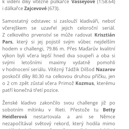
k vidění díky vítězné půlkařce
Vasseyové
(1:58.64)
i dálkařce
Zajcevové
(673).
Samostatný odstavec si zaslouží kladiváři, neboť
včerejškem se uzavřel jejich celoroční seriál.
Z celkového prvenství se může radovat
Krisztián
Pars
, který si jej pojistil svým vůbec nejdelším
hodem v challengi, 79.86 m. Přes Maďarův kvalitní
výkon byli včera lepší hned dva soupeři a oba si
svými letošními maximy vydatně pomohli
v hodnocení seriálu. Vítězný Tádžik Dilšod
Nazarov
poskočil díky 80.30 na celkovou druhou příčku, jen
o 2 cm zpět zůstal včera Primož
Kozmus
, kterému
patří konečná třetí pozice.
Ženské kladivo zakončilo svou challenge již po
sobotním mítinku v Rieti. Přestože tu
Betty
Heidlerová
nestartovala a ani se Němce
nezapočítával světový rekord, který hodila mimo