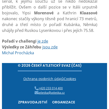
seriál, k jejímu součtu už se nikdo nedokázal
přiblížit. Ovšem o další pozice se v Itálii urputně
bojovalo, Yipsi
Morenové
a Kathrin
Klaasové
nakonec stačily výkony těsně pod hranicí 73 metrů,
druhé a třetí místo (v pořadí Kubánka, Němka)
uhájily před Ruskou Lysenkovou i přes jejích 75.58.
Pořadí v challengi
je zde
Výsledky ze Záhřebu
jsou zde
Michal Procházka
© 2026 ČESKÝ ATLETICKÝ SVAZ (ČAS)
Ochrana osobních údajů
Cookies
+420 233 014 400
atletika@atletika.cz
ZPRAVODAJSTVÍ
ORGANIZACE