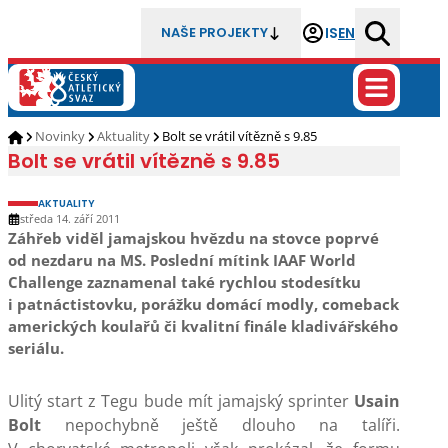
IS
EN
NAŠE PROJEKTY
Novinky
Aktuality
Bolt se vrátil vítězně s 9.85
Bolt se vrátil vítězně s 9.85
AKTUALITY
středa 14. září 2011
Záhřeb viděl jamajskou hvězdu na stovce poprvé
od nezdaru na MS. Poslední mítink IAAF World
Challenge zaznamenal také rychlou stodesítku
i patnáctistovku, porážku domácí modly, comeback
amerických koulařů či kvalitní finále kladivářského
seriálu.
Ulitý start z Tegu bude mít jamajský sprinter
Usain
Bolt
nepochybně ještě dlouho na talíři.