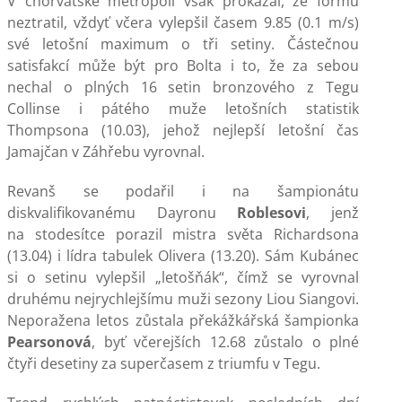
V chorvatské metropoli však prokázal, že formu
neztratil, vždyť včera vylepšil časem 9.85 (0.1 m/s)
své letošní maximum o tři setiny. Částečnou
satisfakcí může být pro Bolta i to, že za sebou
nechal o plných 16 setin bronzového z Tegu
Collinse i pátého muže letošních statistik
Thompsona (10.03), jehož nejlepší letošní čas
Jamajčan v Záhřebu vyrovnal.
Revanš se podařil i na šampionátu
diskvalifikovanému Dayronu
Roblesovi
, jenž
na stodesítce porazil mistra světa Richardsona
(13.04) i lídra tabulek Olivera (13.20). Sám Kubánec
si o setinu vylepšil „letošňák“, čímž se vyrovnal
druhému nejrychlejšímu muži sezony Liou Siangovi.
Neporažena letos zůstala překážkářská šampionka
Pearsonová
, byť včerejších 12.68 zůstalo o plné
čtyři desetiny za superčasem z triumfu v Tegu.