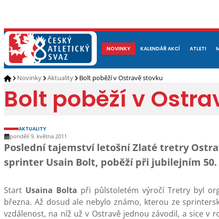
NOVINKY
O NÁS
ČLENOVÉ
KALENDÁŘ AKCÍ
DOKUMENTY
ATLETI
REP
Novinky
Aktuality
Bolt poběží v Ostravě stovku
Bolt poběží v Ostra
AKTUALITY
pondělí 9. května 2011
Poslední tajemství letošní Zlaté tretry Ostr
sprinter Usain Bolt, poběží při jubilejním 50.
Start
Usaina Bolta
při půlstoletém výročí Tretry byl o
března. Až dosud ale nebylo známo, kterou ze sprinterský
vzdálenost, na níž už v Ostravě jednou závodil, a sice v