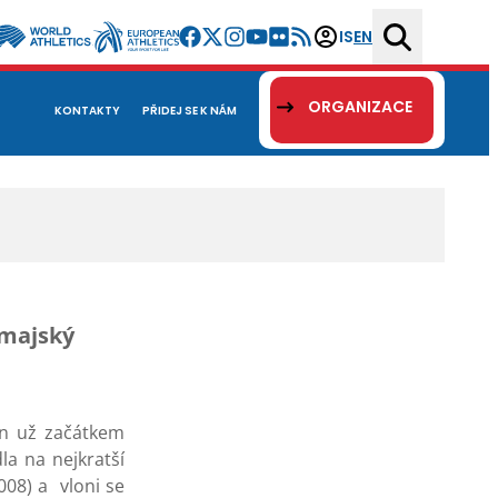
IS
EN
ORGANIZACE
KONTAKTY
PŘIDEJ SE K NÁM
amajský
en už začátkem
la na nejkratší
008) a vloni se