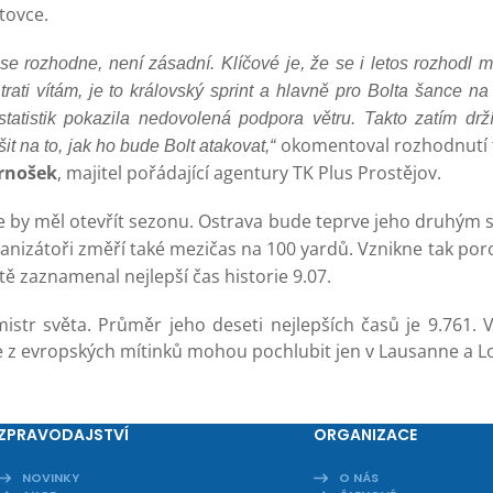
tovce.
 se rozhodne, není zásadní. Klíčové je, že se i letos rozhodl 
trati vítám, je to královský sprint a hlavně pro Bolta šance na
tatistik pokazila nedovolená podpora větru. Takto zatím drží
okomentoval rozhodnutí
t na to, jak ho bude Bolt atakovat,“
ernošek
, majitel pořádající agentury TK Plus Prostějov.
de by měl otevřít sezonu. Ostrava bude teprve jeho druhým 
anizátoři změří také mezičas na 100 yardů. Vznikne tak por
 zaznamenal nejlepší čas historie 9.07.
mistr světa. Průměr jeho deseti nejlepších časů je 9.761.
se z evropských mítinků mohou pochlubit jen v Lausanne a 
ZPRAVODAJSTVÍ
ORGANIZACE
NOVINKY
O NÁS