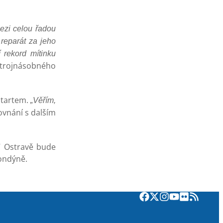
mezi celou řadou
 reparát za jeho
 rekord mítinku
 trojnásobného
startem.
„Věřím,
ovnání s dalším
 V Ostravě bude
Londýně.