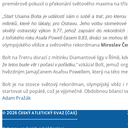
premiérově pokusil o překonání světového maxima na třís
„Start Usaina Bolta je událostí sám o sobě a trať, pro kterou
mítinků, které ho lákaly, pro Ostravu. Jeho volbu stometrové 
skvělý ostravský výkon 9,77, jehož zapsání do rekordních s
z loňského roku Asafa Powell časem 9,83, diváci se mohou těši
olympijského vítěze a světového rekordmana
Miroslav Č
Bolt na Tretru dorazí z mítinku Diamantové ligy v Římě, k
vzkázal Bolt, jemuž org
že letos bude vítr i počasí v pořádku,“
hvězdným Jamajčanem Asafou Powellem, který na této metě
Bolt je na stovce světový rekordman, olympijský vítěz i 
startovat už popáté, což je výjimečné. Obdobnou bilancí 
Adam Pražák
© 2026 ČESKÝ ATLETICKÝ SVAZ (ČAS)