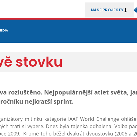
NAŠE PROJEKTY
REZENTACE
MÉDIA
MLÁDEŽ
METODIKA A TRENÉŘI
SOUTĚŽE A ROZHODČÍ
vě stovku
ava rozluštěno. Nejpopulárnější atlet světa, j
 ročníku nejkratší sprint.
rganizátory mítinku kategorie IAAF World Challenge ohláš
ch tratí si vybere. Dnes byla tajenka odhalena. Volba pad
 roce 2009. Kromě toho běžel dvakrát dvoustovku (2006 a 2