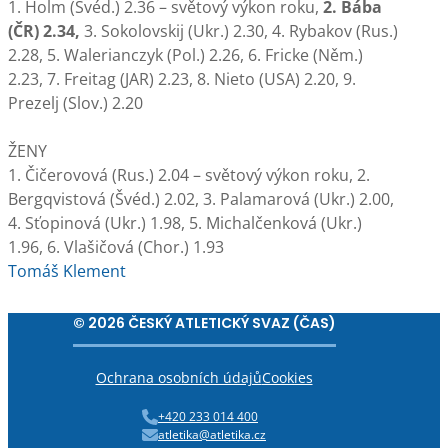
1. Holm (Švéd.) 2.36 – světový výkon roku,
2. Bába
(ČR) 2.34,
3. Sokolovskij (Ukr.) 2.30, 4. Rybakov (Rus.)
2.28, 5. Walerianczyk (Pol.) 2.26, 6. Fricke (Něm.)
2.23, 7. Freitag (JAR) 2.23, 8. Nieto (USA) 2.20, 9.
Prezelj (Slov.) 2.20
ŽENY
1. Čičerovová (Rus.) 2.04 – světový výkon roku, 2.
Bergqvistová (Švéd.) 2.02, 3. Palamarová (Ukr.) 2.00,
4. Sťopinová (Ukr.) 1.98, 5. Michalčenková (Ukr.)
1.96, 6. Vlašičová (Chor.) 1.93
Tomáš Klement
© 2026 ČESKÝ ATLETICKÝ SVAZ (ČAS)
Ochrana osobních údajů
Cookies
+420 233 014 400
atletika@atletika.cz