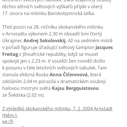
těchto elitních světových výškařů přijde v úterý
17. února na mítinku Banskobystrická laťka.
Třetí pozici na 28. ročníku skokanského mítinku
v Arnstadtu výkonem 2.30 m obsadil loni čtvrtý
Ukrajinec
Andrej Sokolovskij.
Až na sedmém místě
v pořadí figuruje úřadující světový šampion
Jacques
Freitag
z Jihoafrické republiky, když se musel
spokojit jen s 2.23 m. V soutěži žen rovněž došlo
k posunu v čele letošních světových tabulek. Tam
stanula vítězná Ruska
Anna Čičerovová,
která
zdoláním 2.04 m porazila v dramatickém souboji
halovou mistryni světa
Kajsu Bergquistovou
ze Švédska (2.02 m).
Z výsledků skokanského mítinku, 7. 2. 2004 Arnstadt
(Něm.):
MUŽI