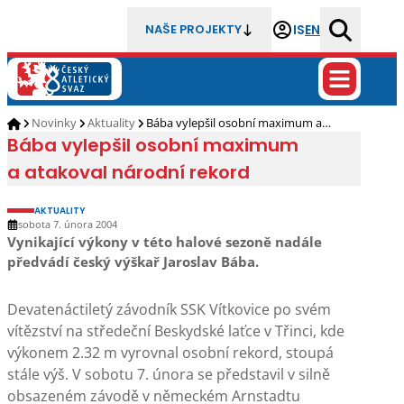
IS
EN
NAŠE PROJEKTY
Novinky
Aktuality
Bába vylepšil osobní maximum a…
Bába vylepšil osobní maximum
a atakoval národní rekord
AKTUALITY
sobota 7. února 2004
Vynikající výkony v této halové sezoně nadále
předvádí český výškař Jaroslav Bába.
Devatenáctiletý závodník SSK Vítkovice po svém
vítězství na středeční Beskydské laťce v Třinci, kde
výkonem 2.32 m vyrovnal osobní rekord, stoupá
stále výš. V sobotu 7. února se představil v silně
obsazeném závodě v německém Arnstadtu