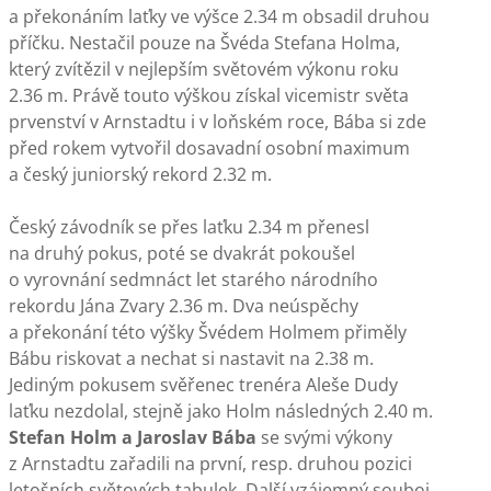
a překonáním laťky ve výšce 2.34 m obsadil druhou
příčku. Nestačil pouze na Švéda Stefana Holma,
který zvítězil v nejlepším světovém výkonu roku
2.36 m. Právě touto výškou získal vicemistr světa
prvenství v Arnstadtu i v loňském roce, Bába si zde
před rokem vytvořil dosavadní osobní maximum
a český juniorský rekord 2.32 m.
Český závodník se přes laťku 2.34 m přenesl
na druhý pokus, poté se dvakrát pokoušel
o vyrovnání sedmnáct let starého národního
rekordu Jána Zvary 2.36 m. Dva neúspěchy
a překonání této výšky Švédem Holmem přiměly
Bábu riskovat a nechat si nastavit na 2.38 m.
Jediným pokusem svěřenec trenéra Aleše Dudy
laťku nezdolal, stejně jako Holm následných 2.40 m.
Stefan Holm a Jaroslav Bába
se svými výkony
z Arnstadtu zařadili na první, resp. druhou pozici
letošních světových tabulek. Další vzájemný souboj