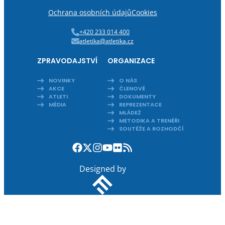
Ochrana osobních údajů
Cookies
+420 233 014 400
atletika@atletika.cz
ZPRAVODAJSTVÍ
ORGANIZACE
NOVINKY
O NÁS
AKCE
ČLENOVÉ
ATLETI
DOKUMENTY
MÉDIA
REPREZENTACE
MLÁDEŽ
METODIKA A TRENÉŘI
SOUTĚŽE A ROZHODČÍ
Designed by