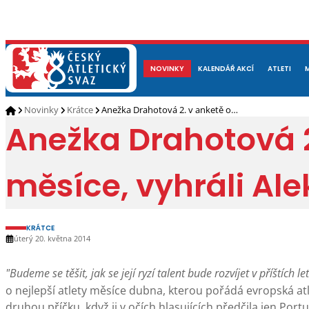
NOVINKY
O NÁS
ČLENOVÉ
KALENDÁŘ AKCÍ
DOKUMENTY
ATLETI
REP
Novinky
Krátce
Anežka Drahotová 2. v anketě o…
Anežka Drahotová 2.
měsíce, vyhráli Al
KRÁTCE
úterý 20. května 2014
"Budeme se těšit, jak se její ryzí talent bude rozvíjet v příštích le
o nejlepší atlety měsíce dubna, kterou pořádá evropská atl
druhou příčku, když ji v očích hlasujících předčila jen Port