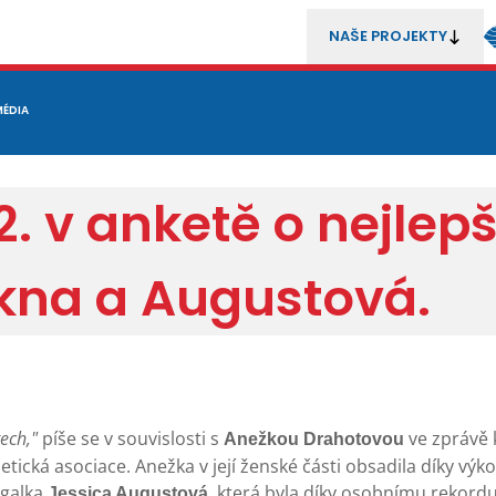
NAŠE PROJEKTY
REZENTACE
MÉDIA
MLÁDEŽ
METODIKA A TRENÉŘI
SOUTĚŽE A ROZHODČÍ
 v anketě o nejlepš
ekna a Augustová.
tech,"
píše se v souvislosti s
ve zprávě 
Anežkou Drahotovou
etická asociace. Anežka v její ženské části obsadila díky vý
ugalka
, která byla díky osobnímu rekordu
Jessica Augustová