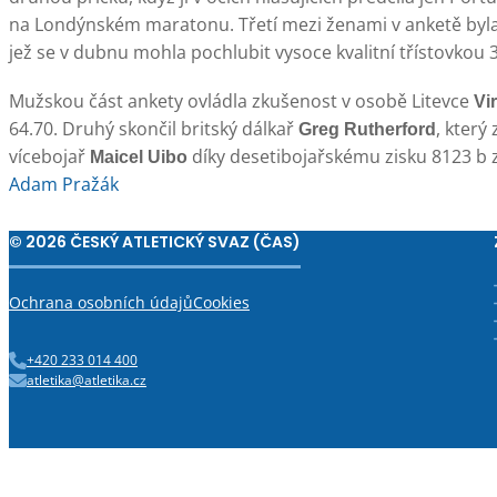
na Londýnském maratonu. Třetí mezi ženami v anketě byla
jež se v dubnu mohla pochlubit vysoce kvalitní třístovkou 3
Mužskou část ankety ovládla zkušenost v osobě Litevce
Vi
64.70. Druhý skončil britský dálkař
, který
Greg Rutherford
vícebojař
díky desetibojařskému zisku 8123 b 
Maicel Uibo
Adam Pražák
© 2026 ČESKÝ ATLETICKÝ SVAZ (ČAS)
Ochrana osobních údajů
Cookies
+420 233 014 400
atletika@atletika.cz