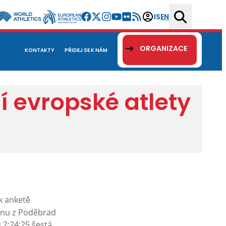
IS
EN
ORGANIZACE
KONTAKTY
PŘIDEJ SE K NÁM
í evropské atlety
k anketě
konu z Poděbrad
 2:24:25 šestá