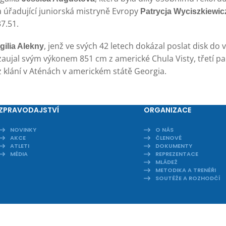
 úřadující juniorská mistryně Evropy
Patrycja Wyciszkiewi
7.51.
, jenž ve svých 42 letech dokázal poslat disk do 
rgilia Alekny
 zaujal svým výkonem 851 cm z americké Chula Visty, třetí p
z klání v Aténách v americkém státě Georgia.
ZPRAVODAJSTVÍ
ORGANIZACE
NOVINKY
O NÁS
AKCE
ČLENOVÉ
ATLETI
DOKUMENTY
MÉDIA
REPREZENTACE
MLÁDEŽ
METODIKA A TRENÉŘI
SOUTĚŽE A ROZHODČÍ