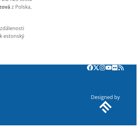
z Polska,
czová
vzdálenosti
ak estonský
Designed by