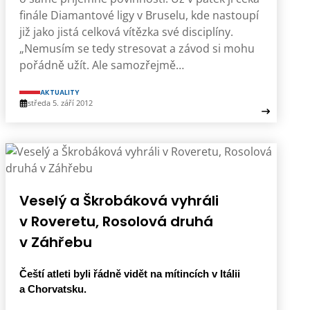
finále Diamantové ligy v Bruselu, kde nastoupí
již jako jistá celková vítězka své disciplíny.
„Nemusím se tedy stresovat a závod si mohu
pořádně užít. Ale samozřejmě…
AKTUALITY
středa 5. září 2012
Veselý a Škrobáková vyhráli
v Roveretu, Rosolová druhá
v Záhřebu
Čeští atleti byli řádně vidět na mítincích v Itálii
a Chorvatsku.