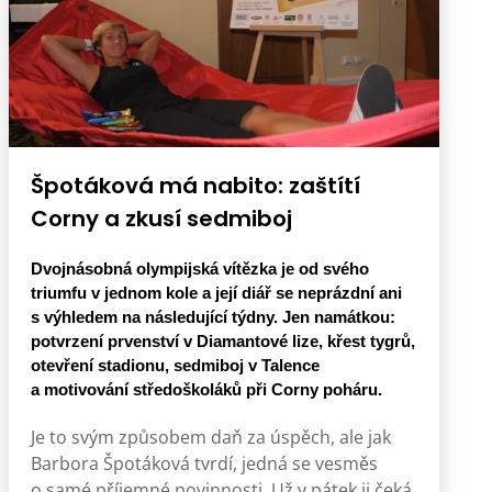
Špotáková má nabito: zaštítí
Corny a zkusí sedmiboj
Dvojnásobná olympijská vítězka je od svého
triumfu v jednom kole a její diář se neprázdní ani
s výhledem na následující týdny. Jen namátkou:
potvrzení prvenství v Diamantové lize, křest tygrů,
otevření stadionu, sedmiboj v Talence
a motivování středoškoláků při Corny poháru.
Je to svým způsobem daň za úspěch, ale jak
Barbora Špotáková tvrdí, jedná se vesměs
o samé příjemné povinnosti. Už v pátek ji čeká