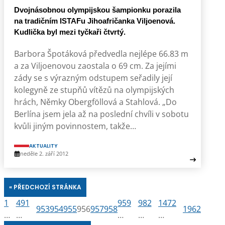
Dvojnásobnou olympijskou šampionku porazila
na tradičním ISTAFu Jihoafričanka Viljoenová.
Kudlička byl mezi tyčkaři čtvrtý.
Barbora Špotáková předvedla nejlépe 66.83 m
a za Viljoenovou zaostala o 69 cm. Za jejími
zády se s výrazným odstupem seřadily její
kolegyně ze stupňů vítězů na olympijských
hrách, Němky Obergföllová a Stahlová. „Do
Berlína jsem jela až na poslední chvíli v sobotu
kvůli jiným povinnostem, takže…
AKTUALITY
neděle 2. září 2012
« PŘEDCHOZÍ STRÁNKA
1
491
959
982
1472
953
954
955
956
957
958
1962
…
…
…
…
…