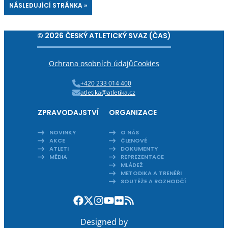
NÁSLEDUJÍCÍ STRÁNKA »
© 2026 ČESKÝ ATLETICKÝ SVAZ (ČAS)
Ochrana osobních údajů
Cookies
+420 233 014 400
atletika@atletika.cz
ZPRAVODAJSTVÍ
ORGANIZACE
NOVINKY
O NÁS
AKCE
ČLENOVÉ
ATLETI
DOKUMENTY
MÉDIA
REPREZENTACE
MLÁDEŽ
METODIKA A TRENÉŘI
SOUTĚŽE A ROZHODČÍ
Designed by