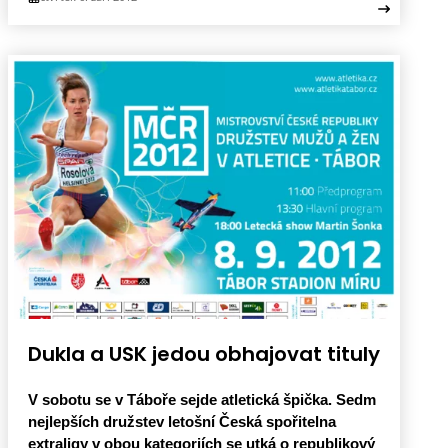
Dukla a USK jedou obhajovat tituly
V sobotu se v Táboře sejde atletická špička. Sedm
nejlepších družstev letošní Česká spořitelna
extraligy v obou kategoriích se utká o republikový