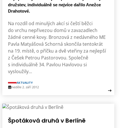
družstev, individuálně se nejvíce dařilo Anežce
Drahotové.
Na rozdíl od minulých akcí si čeští běžci
do vrchu nepřivezou domů v zavazadlech
žádné cenné kovy. Bronzová z nedávného ME
Pavla Matyášová Schorná skončila tentokrát
na 19. místě, o příčku a dvě vteřiny za nejlepší
z Češek Petrou Pastorovou. Společně
s individuálně 34. Pavlou Havlovou si
vysloužily…
AKTUALITY
neděle 2. září 2012
Špotáková druhá v Berlíně