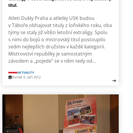
titul.
Atleti Dukly Praha a atletky USK budou
v Táboře obhajovat tituly z loňského roku, oba
týmy se staly již vítězi letošní extraligy. Spolu
s nimi do bojů o mistrovský titul postoupilo
sedm nejlepších družstev v každé kategorii.
Mistrovství republiky je samostatným
závodem a „pojede“ se v něm tedy od…
AKTUALITY
čtvrtek 6. září 2012