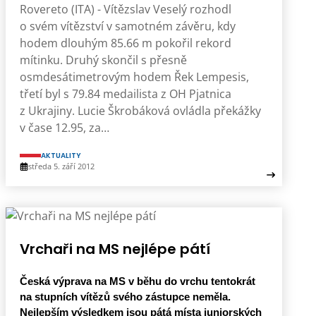
Rovereto (ITA) - Vítězslav Veselý rozhodl
o svém vítězství v samotném závěru, kdy
hodem dlouhým 85.66 m pokořil rekord
mítinku. Druhý skončil s přesně
osmdesátimetrovým hodem Řek Lempesis,
třetí byl s 79.84 medailista z OH Pjatnica
z Ukrajiny. Lucie Škrobáková ovládla překážky
v čase 12.95, za…
AKTUALITY
středa 5. září 2012
Vrchaři na MS nejlépe pátí
Česká výprava na MS v běhu do vrchu tentokrát
na stupních vítězů svého zástupce neměla.
Nejlepším výsledkem jsou pátá místa juniorských