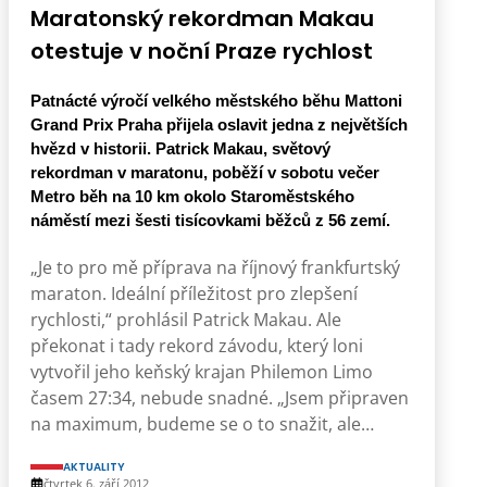
Maratonský rekordman Makau
otestuje v noční Praze rychlost
Patnácté výročí velkého městského běhu Mattoni
Grand Prix Praha přijela oslavit jedna z největších
hvězd v historii. Patrick Makau, světový
rekordman v maratonu, poběží v sobotu večer
Metro běh na 10 km okolo Staroměstského
náměstí mezi šesti tisícovkami běžců z 56 zemí.
„Je to pro mě příprava na říjnový frankfurtský
maraton. Ideální příležitost pro zlepšení
rychlosti,“ prohlásil Patrick Makau. Ale
překonat i tady rekord závodu, který loni
vytvořil jeho keňský krajan Philemon Limo
časem 27:34, nebude snadné. „Jsem připraven
na maximum, budeme se o to snažit, ale…
AKTUALITY
čtvrtek 6. září 2012