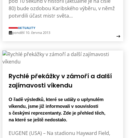
pod 10 sekund v historii (aktuálně je na čísle
80) bude ozdobou Karibského výběru, v němž
potvrdili účast mistr světa…
AKTUALITY
pondělí 10. června 2013
Rychlé překážky v zámoří a další
zajímavosti víkendu
O řadě výsledků, které se udály o uplynulém
víkendu, jsme již informovali v souvislosti
s českými reprezentanty. Zde je přehled těch,
na které se ještě nedostalo.
EUGENE (USA) – Na stadionu Hayward Field,