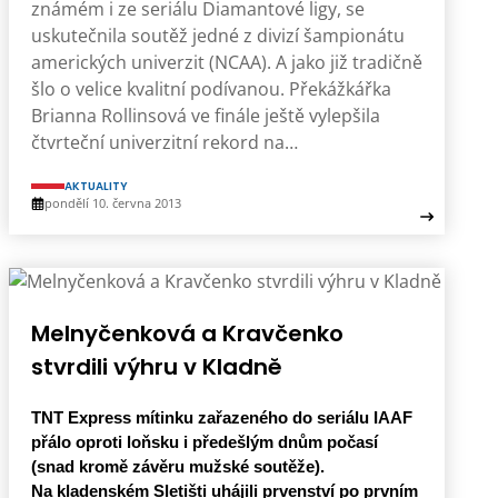
známém i ze seriálu Diamantové ligy, se
uskutečnila soutěž jedné z divizí šampionátu
amerických univerzit (NCAA). A jako již tradičně
šlo o velice kvalitní podívanou. Překážkářka
Brianna Rollinsová ve finále ještě vylepšila
čtvrteční univerzitní rekord na…
AKTUALITY
pondělí 10. června 2013
Melnyčenková a Kravčenko
stvrdili výhru v Kladně
TNT Express mítinku zařazeného do seriálu IAAF
přálo oproti loňsku i předešlým dnům počasí
(snad kromě závěru mužské soutěže).
Na kladenském Sletišti uhájili prvenství po prvním