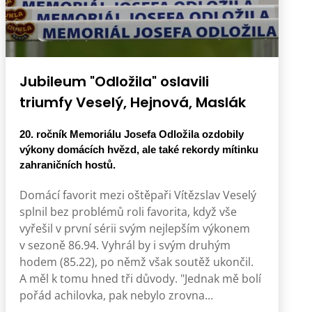
Jubileum "Odložila" oslavili
triumfy Veselý, Hejnová, Maslák
20. ročník Memoriálu Josefa Odložila ozdobily
výkony domácích hvězd, ale také rekordy mítinku
zahraničních hostů.
Domácí favorit mezi oštěpaři Vítězslav Veselý
splnil bez problémů roli favorita, když vše
vyřešil v první sérii svým nejlepším výkonem
v sezoně 86.94. Vyhrál by i svým druhým
hodem (85.22), po němž však soutěž ukončil.
A měl k tomu hned tři důvody. "Jednak mě bolí
pořád achilovka, pak nebylo zrovna…