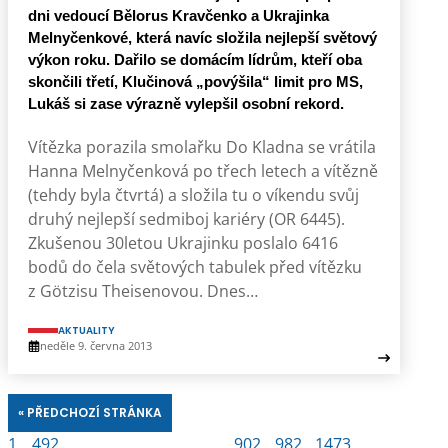
dni vedoucí Bělorus Kravčenko a Ukrajinka
Melnyčenkové, která navíc složila nejlepší světový
výkon roku. Dařilo se domácím lídrům, kteří oba
skončili třetí, Klučinová „povýšila“ limit pro MS,
Lukáš si zase výrazně vylepšil osobní rekord.
Vítězka porazila smolařku Do Kladna se vrátila
Hanna Melnyčenková po třech letech a vítězně
(tehdy byla čtvrtá) a složila tu o víkendu svůj
druhý nejlepší sedmiboj kariéry (OR 6445).
Zkušenou 30letou Ukrajinku poslalo 6416
bodů do čela světových tabulek před vítězku
z Götzisu Theisenovou. Dnes…
AKTUALITY
neděle 9. června 2013
« PŘEDCHOZÍ STRÁNKA
1
492
902
982
1473