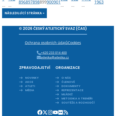
896
897
898
899
900
901
1963
…
…
…
…
…
NÁSLEDUJÍCÍ STRÁNKA »
© 2026 ČESKÝ ATLETICKÝ SVAZ (ČAS)
Ochrana osobních údajů
Cookies
+420 233 014 400
atletika@atletika.cz
ZPRAVODAJSTVÍ
ORGANIZACE
NOVINKY
O NÁS
AKCE
ČLENOVÉ
ATLETI
DOKUMENTY
MÉDIA
REPREZENTACE
MLÁDEŽ
METODIKA A TRENÉŘI
SOUTĚŽE A ROZHODČÍ