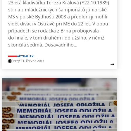
23letá kladivářka Tereza Králová (*22.10.1989)
stihla z mládežnických šampionátů juniorské
MS v polské Bydhošti 2008 a předloni ji mohli
vidět diváci v Ostravě při ME do 22 let. V obou
případech se rodačka z Brna probojovala
do finále, v tom druhém i do užšího, v němž
skončila sedmá. Dosavadního…
AKTUALITY
úterý 11. června 2013