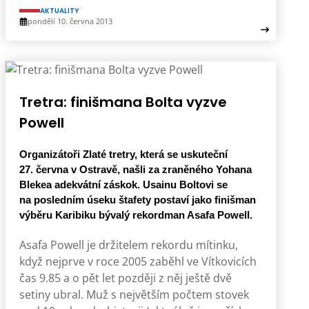
AKTUALITY
pondělí 10. června 2013
Tretra: finišmana Bolta vyzve
Powell
Organizátoři Zlaté tretry, která se uskuteční
27. června v Ostravě, našli za zraněného Yohana
Blekea adekvátní záskok. Usainu Boltovi se
na posledním úseku štafety postaví jako finišman
výběru Karibiku bývalý rekordman Asafa Powell.
Asafa Powell je držitelem rekordu mítinku,
když nejprve v roce 2005 zaběhl ve Vítkovicích
čas 9.85 a o pět let později z něj ještě dvě
setiny ubral. Muž s největším počtem stovek