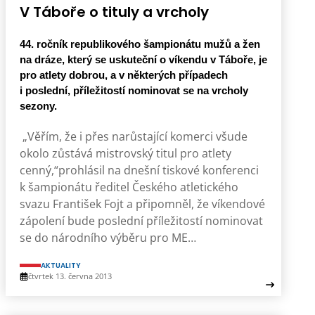
V Táboře o tituly a vrcholy
44. ročník republikového šampionátu mužů a žen
na dráze, který se uskuteční o víkendu v Táboře, je
pro atlety dobrou, a v některých případech
i poslední, příležitostí nominovat se na vrcholy
sezony.
„Věřím, že i přes narůstající komerci všude
okolo zůstává mistrovský titul pro atlety
cenný,“prohlásil na dnešní tiskové konferenci
k šampionátu ředitel Českého atletického
svazu František Fojt a připomněl, že víkendové
zápolení bude poslední příležitostí nominovat
se do národního výběru pro ME…
AKTUALITY
čtvrtek 13. června 2013