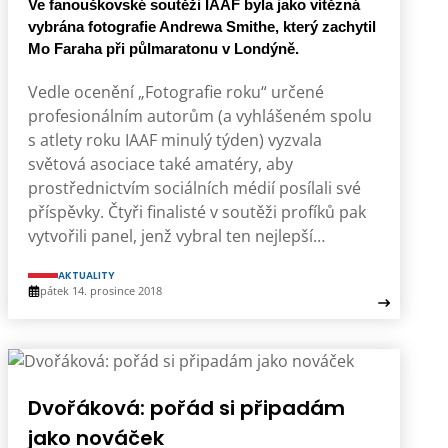
Ve fanouškovské soutěži IAAF byla jako vítězná
vybrána fotografie Andrewa Smithe, který zachytil
Mo Faraha při půlmaratonu v Londýně.
Vedle ocenění „Fotografie roku“ určené
profesionálním autorům (a vyhlášeném spolu
s atlety roku IAAF minulý týden) vyzvala
světová asociace také amatéry, aby
prostřednictvím sociálních médií posílali své
příspěvky. Čtyři finalisté v soutěži profíků pak
vytvořili panel, jenž vybral ten nejlepší…
AKTUALITY
pátek 14. prosince 2018
Dvořáková: pořád si připadám
jako nováček