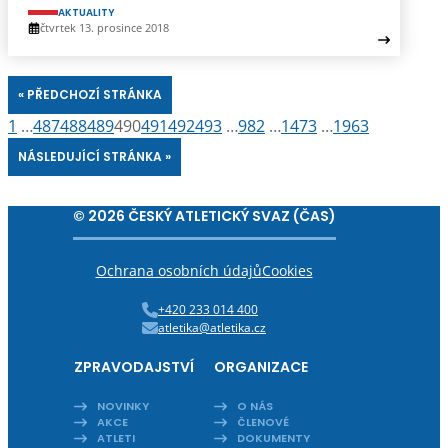
AKTUALITY
čtvrtek 13. prosince 2018
« PŘEDCHOZÍ STRÁNKA
1
…
487
488
489
490
491
492
493
…
982
…
1473
…
1963
NÁSLEDUJÍCÍ STRÁNKA »
© 2026 ČESKÝ ATLETICKÝ SVAZ (ČAS)
Ochrana osobních údajů
Cookies
+420 233 014 400
atletika@atletika.cz
ZPRAVODAJSTVÍ
ORGANIZACE
NOVINKY
O NÁS
AKCE
ČLENOVÉ
ATLETI
DOKUMENTY