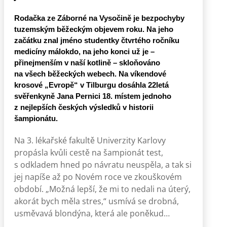
Rodačka ze Záborné na Vysočině je bezpochyby
tuzemským běžeckým objevem roku. Na jeho
začátku znal jméno studentky čtvrtého ročníku
medicíny málokdo, na jeho konci už je –
přinejmenším v naší kotlině – skloňováno
na všech běžeckých webech. Na víkendové
krosové „Evropě“ v Tilburgu dosáhla 22letá
svěřenkyně Jana Pernici 18. místem jednoho
z nejlepších českých výsledků v historii
šampionátu.
Na 3. lékařské fakultě Univerzity Karlovy
propásla kvůli cestě na šampionát test,
s odkladem hned po návratu neuspěla, a tak si
jej napíše až po Novém roce ve zkouškovém
období. „Možná lepší, že mi to nedali na úterý,
akorát bych měla stres,“ usmívá se drobná,
usměvavá blondýna, která ale poněkud…