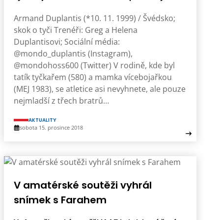
Armand Duplantis (*10. 11. 1999) / Švédsko;
skok o tyči Trenéři: Greg a Helena
Duplantisovi; Sociální média:
@mondo_duplantis (Instagram),
@mondohoss600 (Twitter) V rodině, kde byl
tatík tyčkařem (580) a mamka vícebojařkou
(MEJ 1983), se atletice asi nevyhnete, ale pouze
nejmladší z třech bratrů…
AKTUALITY
sobota 15. prosince 2018
V amatérské soutěži vyhrál
snímek s Farahem