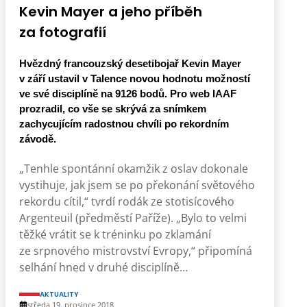
Kevin Mayer a jeho příběh
za fotografií
Hvězdný francouzský desetibojař Kevin Mayer
v září ustavil v Talence novou hodnotu možností
ve své disciplíně na 9126 bodů. Pro web IAAF
prozradil, co vše se skrývá za snímkem
zachycujícím radostnou chvíli po rekordním
závodě.
„Tenhle spontánní okamžik z oslav dokonale
vystihuje, jak jsem se po překonání světového
rekordu cítil,“ tvrdí rodák ze stotisícového
Argenteuil (předměstí Paříže). „Bylo to velmi
těžké vrátit se k tréninku po zklamání
ze srpnového mistrovství Evropy,“ připomíná
selhání hned v druhé disciplíně…
AKTUALITY
středa 19. prosince 2018