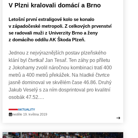
V Plzni kralovali domácí a Brno
Letošní první extraligové kolo se konalo
v západočeské metropoli. Z celkových prvenství
se radovali muži z Univerzity Brno a ženy
z domácího oddílu AK Škoda Plzeň.
Jednou z nejvýraznějších postav plzeňského
klání byl čtvrtkař Jan Tesař. Ten záhy po příletu
z Jokohamy zvolil náročnou kombinaci tratí 400
metrů a 400 metrů překážek. Na hladké čtvrtce
jasně dominoval ve skvělém čase 46.86. Druhý
Jakub Veselý s za ním dosprintoval pro kvalitní
osobák 47.52.…
AKTUALITY
neděle 19. května 2019