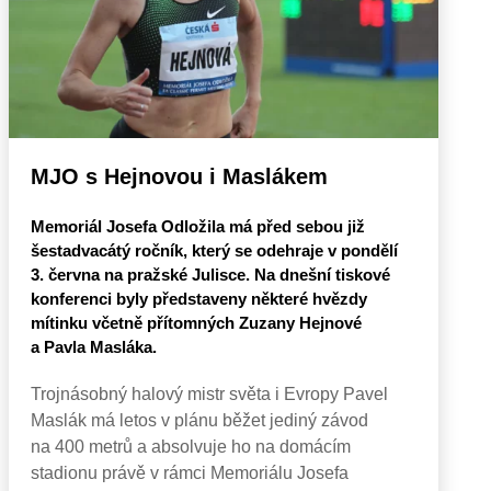
MJO s Hejnovou i Maslákem
Memoriál Josefa Odložila má před sebou již
šestadvacátý ročník, který se odehraje v pondělí
3. června na pražské Julisce. Na dnešní tiskové
konferenci byly představeny některé hvězdy
mítinku včetně přítomných Zuzany Hejnové
a Pavla Masláka.
Trojnásobný halový mistr světa i Evropy Pavel
Maslák má letos v plánu běžet jediný závod
na 400 metrů a absolvuje ho na domácím
stadionu právě v rámci Memoriálu Josefa