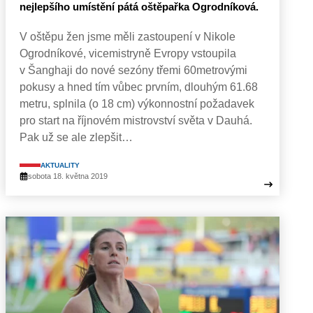
nejlepšího umístění pátá oštěpařka Ogrodníková.
V oštěpu žen jsme měli zastoupení v Nikole
Ogrodníkové, vicemistryně Evropy vstoupila
v Šanghaji do nové sezóny třemi 60metrovými
pokusy a hned tím vůbec prvním, dlouhým 61.68
metru, splnila (o 18 cm) výkonnostní požadavek
pro start na říjnovém mistrovství světa v Dauhá.
Pak už se ale zlepšit…
AKTUALITY
sobota 18. května 2019