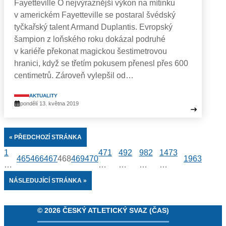
Fayetteville O nejvýraznější výkon na mítinku
v americkém Fayetteville se postaral švédský
tyčkařský talent Armand Duplantis. Evropský
šampion z loňského roku dokázal podruhé
v kariéře překonat magickou šestimetrovou
hranici, když se třetím pokusem přenesl přes 600
centimetrů. Zároveň vylepšil od…
AKTUALITY
pondělí 13. května 2019
« PŘEDCHOZÍ STRÁNKA
1
471
492
982
1473
465
466
467
468
469
470
1963
…
…
…
…
…
NÁSLEDUJÍCÍ STRÁNKA »
© 2026 ČESKÝ ATLETICKÝ SVAZ (ČAS)