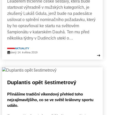
Leaderem tříčlenné české sestavy, která bude
startovat výhradně v mužských kategoriích, je
zkušený Lukáš Gdula, jenž bude na padesátce
usilovat o splnění nominačního požadavku, který
by ho opravňoval ke startu na světovém
šampionátu v katarském Dauhá. Ten mu před
několika týdny v Dudincích utekl o…
AKTUALITY
úterý 14. května 2019
Duplantis opět šestimetrový
Přinášíme tradiční víkendový přehled toho
nejzajímavějšího, co se ve světě královny sportu
událo.