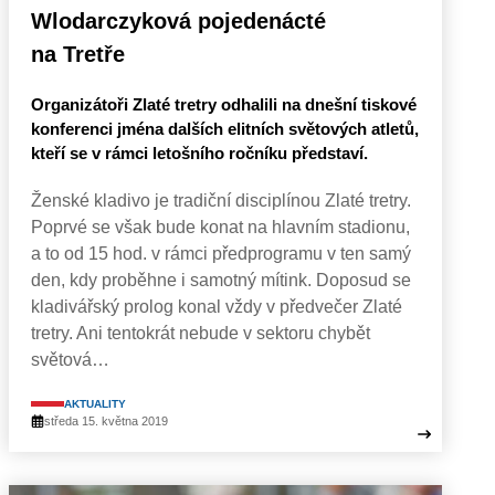
Wlodarczyková pojedenácté
na Tretře
Organizátoři Zlaté tretry odhalili na dnešní tiskové
konferenci jména dalších elitních světových atletů,
kteří se v rámci letošního ročníku představí.
Ženské kladivo je tradiční disciplínou Zlaté tretry.
Poprvé se však bude konat na hlavním stadionu,
a to od 15 hod. v rámci předprogramu v ten samý
den, kdy proběhne i samotný mítink. Doposud se
kladivářský prolog konal vždy v předvečer Zlaté
tretry. Ani tentokrát nebude v sektoru chybět
světová…
AKTUALITY
středa 15. května 2019