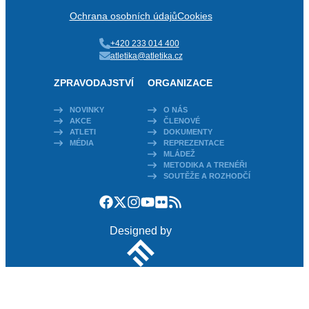
Ochrana osobních údajů
Cookies
+420 233 014 400
atletika@atletika.cz
ZPRAVODAJSTVÍ
ORGANIZACE
NOVINKY
O NÁS
AKCE
ČLENOVÉ
ATLETI
DOKUMENTY
MÉDIA
REPREZENTACE
MLÁDEŽ
METODIKA A TRENÉŘI
SOUTĚŽE A ROZHODČÍ
Designed by