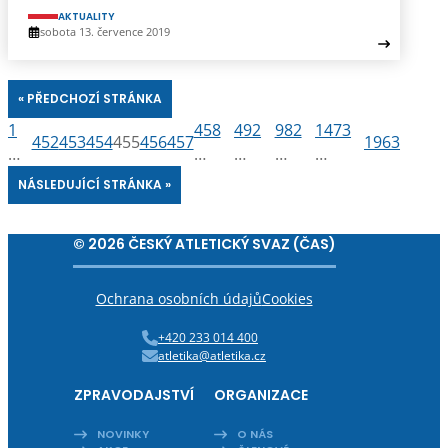
AKTUALITY
sobota 13. července 2019
« PŘEDCHOZÍ STRÁNKA
1
458
492
982
1473
452
453
454
455
456
457
1963
…
…
…
…
…
NÁSLEDUJÍCÍ STRÁNKA »
© 2026 ČESKÝ ATLETICKÝ SVAZ (ČAS)
Ochrana osobních údajů
Cookies
+420 233 014 400
atletika@atletika.cz
ZPRAVODAJSTVÍ
ORGANIZACE
NOVINKY
O NÁS