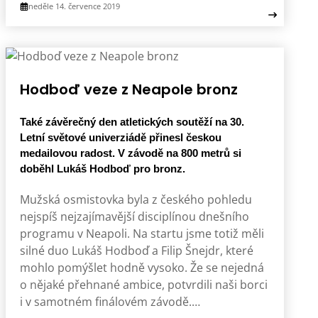
neděle 14. července 2019
Hodboď veze z Neapole bronz
Také závěrečný den atletických soutěží na 30.
Letní světové univerziádě přinesl českou
medailovou radost. V závodě na 800 metrů si
doběhl Lukáš Hodboď pro bronz.
Mužská osmistovka byla z českého pohledu
nejspíš nejzajímavější disciplínou dnešního
programu v Neapoli. Na startu jsme totiž měli
silné duo Lukáš Hodboď a Filip Šnejdr, které
mohlo pomýšlet hodně vysoko. Že se nejedná
o nějaké přehnané ambice, potvrdili naši borci
i v samotném finálovém závodě.…