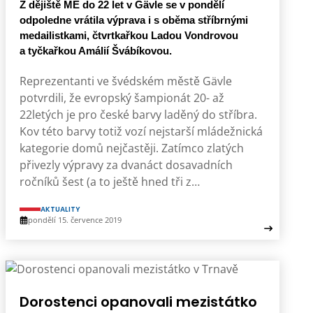
Z dějiště ME do 22 let v Gävle se v pondělí
odpoledne vrátila výprava i s oběma stříbrnými
medailistkami, čtvrtkařkou Ladou Vondrovou
a tyčkařkou Amálií Švábíkovou.
Reprezentanti ve švédském městě Gävle
potvrdili, že evropský šampionát 20- až
22letých je pro české barvy laděný do stříbra.
Kov této barvy totiž vozí nejstarší mládežnická
kategorie domů nejčastěji. Zatímco zlatých
přivezly výpravy za dvanáct dosavadních
ročníků šest (a to ještě hned tři z…
AKTUALITY
pondělí 15. července 2019
Dorostenci opanovali mezistátko