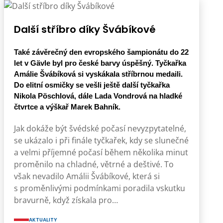
Další stříbro díky Švábíkové
Také závěrečný den evropského šampionátu do 22
let v Gävle byl pro české barvy úspěšný. Tyčkařka
Amálie Švábíková si vyskákala stříbrnou medaili.
Do elitní osmičky se vešli ještě další tyčkařka
Nikola Pöschlová, dále Lada Vondrová na hladké
čtvrtce a výškař Marek Bahník.
Jak dokáže být švédské počasí nevyzpytatelné,
se ukázalo i při finále tyčkařek, kdy se slunečné
a velmi příjemné počasí během několika minut
proměnilo na chladné, větrné a deštivé. To
však nevadilo Amálii Švábíkové, která si
s proměnlivými podmínkami poradila vskutku
bravurně, když získala pro…
AKTUALITY