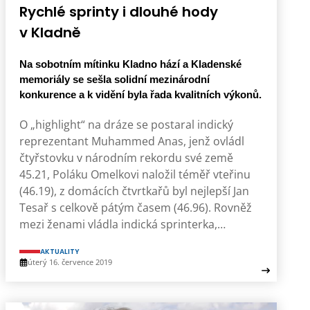
Rychlé sprinty i dlouhé hody
v Kladně
Na sobotním mítinku Kladno hází a Kladenské
memoriály se sešla solidní mezinárodní
konkurence a k vidění byla řada kvalitních výkonů.
O „highlight“ na dráze se postaral indický
reprezentant Muhammed Anas, jenž ovládl
čtyřstovku v národním rekordu své země
45.21, Poláku Omelkovi naložil téměř vteřinu
(46.19), z domácích čtvrtkařů byl nejlepší Jan
Tesař s celkově pátým časem (46.96). Rovněž
mezi ženami vládla indická sprinterka,…
AKTUALITY
úterý 16. července 2019