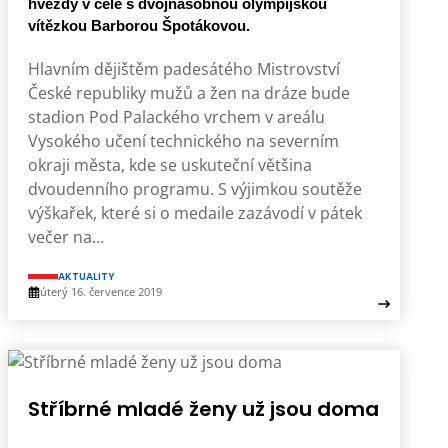
hvězdy v čele s dvojnásobnou olympijskou
vítězkou Barborou Špotákovou.
Hlavním dějištěm padesátého Mistrovství
České republiky mužů a žen na dráze bude
stadion Pod Palackého vrchem v areálu
Vysokého učení technického na severním
okraji města, kde se uskuteční většina
dvoudenního programu. S výjimkou soutěže
výškařek, které si o medaile zazávodí v pátek
večer na…
AKTUALITY
úterý 16. července 2019
Stříbrné mladé ženy už jsou doma