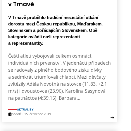
v Trnavě
V Trnavě proběhlo tradiční mezistátní utkání
dorostu mezi Českou republikou, Maďarskem,
Slovinskem a pořádajícím Slovenskem. Obě
kategorie ovládli naši reprezentanti
a reprezentantky.
Čeští atleti vybojovali celkem osmnáct
individuálních prvenství. V jedenácti případech
se radovaly z plného bodového zisku dívky
a sedmkrát triumfovali chlapci. Mezi děvčaty
zvítězily Adéla Novotná na stovce (11.83, +2.1
m/s) i dvoustovce (23.96), Karolína Sasynová
na patnáctce (4:39.15), Barbara…
AKTUALITY
pondělí 15. července 2019